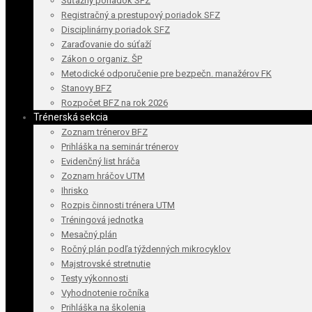
Súťažný poriadok SFZ
Registračný a prestupový poriadok SFZ
Disciplinárny poriadok SFZ
Zaraďovanie do súťaží
Zákon o organiz. ŠP
Metodické odporučenie pre bezpečn. manažérov FK
Stanovy BFZ
Rozpočet BFZ na rok 2026
Trénerská sekcia
Zoznam trénerov BFZ
Prihláška na seminár trénerov
Evidenčný list hráča
Zoznam hráčov UTM
Ihrisko
Rozpis činnosti trénera UTM
Tréningová jednotka
Mesačný plán
Ročný plán podľa týždenných mikrocyklov
Majstrovské stretnutie
Testy výkonnosti
Vyhodnotenie ročníka
Prihláška na školenia