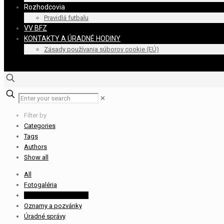
Rozhodcovia
Pravidlá futbalu
VV BFZ
KONTAKTY A ÚRADNÉ HODINY
Zásady používania súborov cookie (EÚ)
✕
Filter by
Categories
Tags
Authors
Show all
All
Fotogaléria
Obsadenie rozhodcov
Oznamy a pozvánky
Úradné správy