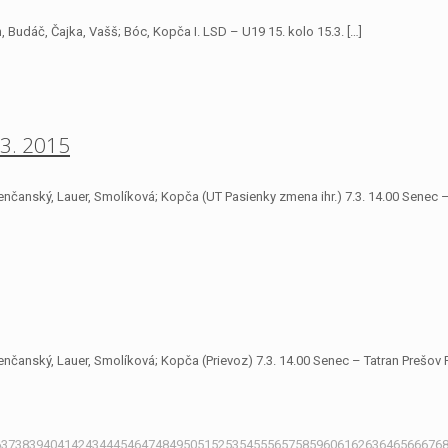
, Budáč, Čajka, Vašš; Bóc, Kopča I. LSD – U19 15. kolo 15.3.
[…]
.3. 2015
enčanský, Lauer, Smolíková; Kopča (UT Pasienky zmena ihr.) 7.3. 14.00 Senec 
nčanský, Lauer, Smolíková; Kopča (Prievoz) 7.3. 14.00 Senec – Tatran Prešov 
6
37
38
39
40
41
42
43
44
45
46
47
48
49
50
51
52
53
54
55
56
57
58
59
60
61
62
63
64
65
66
67
6