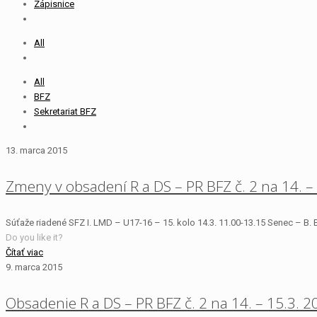
Zápisnice
All
All
BFZ
Sekretariat BFZ
13. marca 2015
Zmeny v obsadení R a DS – PR BFZ č. 2 na 14. –
Súťaže riadené SFZ I. LMD – U17-16 – 15. kolo 14.3. 11.00-13.15 Senec – B. 
Do you like it?
Čítať viac
9. marca 2015
Obsadenie R a DS – PR BFZ č. 2 na 14. – 15.3. 2