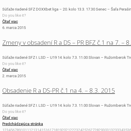
Súťaže riadené SFZ DOXXbet liga – 20. kolo 13.3. 17.30 Senec – Šaľa Perašin
Do you like it?
Čítať viac
6. marca 2015
Zmeny v obsadení R a DS – PR BFZ č.1 na 7. – 8
Súťaže riadené SFZ I. LSD – U19 14. kolo 7.3. 11.00 Slovan – Ružomberok Tr
Do you like it?
Čítať viac
2. marca 2015
Obsadenie R a DS-PR č.1 na 4. – 8.3. 2015
Súťaže riadené SFZ I. LSD – U19 14. kolo 7.3. 11.00 Slovan – Ružomberok Tre
Do you like it?
Čítať viac
Predchádzajúca stránka
1
2
3
4
5
6
7
8
9
10
11
12
13
14
15
16
17
18
19
20
21
22
23
24
25
26
27
28
29
30
31
32
33
34
35
3