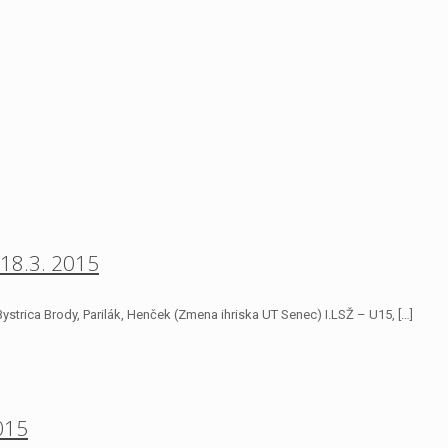
 18.3. 2015
Bystrica Brody, Parilák, Henček (Zmena ihriska UT Senec) I.LSŽ – U15,
[…]
015