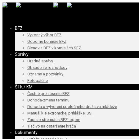
BFZ
Výkonný výbor BFZ
Odborné komisie BFZ
Členovia BFZ v komisiách SFZ
Správy
Úradné správy
Obsadenie rozhodcov
Oznamy a pozvánky
Fotogalérie
ŠTK / KM
Čestné prehlásenie BFZ
Dohoda-zmena termínu
Dohoda o vytvorení spoločného družstva mládeže
Manuál k elektronickej prihláške ISSF
Zápis o stretnutí s BFZ logom
Tlačivo na ostaršenie hráča
Dokumenty