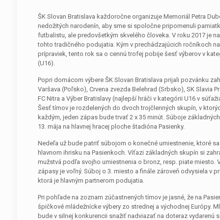
ŠK Slovan Bratislava každoročne organizuje Memoriál Petra Dub
nedožitých narodenín, aby sme si spoločne pripomenuli pamiatk
futbalistu, ale predovšetkým skvelého človeka. V roku 2017 je n
tohto tradičného podujatia. Kým v prechádzajúcich ročníkoch na 
prípraviek, tento rok sa o cennú trofej pobije šesť výberov v kat
(U16).
Popri domácom výbere ŠK Slovan Bratislava prijali pozvánku za
Varšava (Poľsko), Crvena zvezda Belehrad (Srbsko), SK Slavia P
FC Nitra a Výber Bratislavy (najlepší hráči v kategórii U16 v súť
Šesť tímov je rozdelených do dvoch trojčlenných skupín, v ktorýc
každým, jeden zápas bude trvať 2 x 35 minút. Súboje základných
13. mája na hlavnej hracej ploche štadióna Pasienky.
Nedeľa už bude patriť súbojom o konečné umiestnenie, ktoré sa 
hlavnom ihrisku na Pasienkoch. Víťazi základných skupín si zahra
mužstvá podľa svojho umiestnenia o bronz, resp. piate miesto. 
zápasy je voľný. Súboj o 3. miesto a finále zároveň odvysiela v 
ktorá je hlavným partnerom podujatia.
Pri pohľade na zoznam zúčastnených tímov je jasné, že na Pasi
špičkové mládežnícke výbery zo strednej a východnej Európy. Ml
bude v silnej konkurencii snažiť nadviazať na doteraz vydarenú 