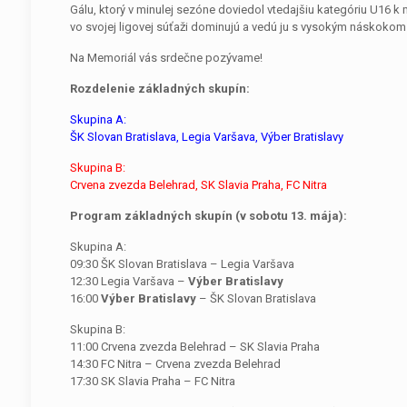
Gálu, ktorý v minulej sezóne doviedol vtedajšiu kategóriu U16 k m
vo svojej ligovej súťaži dominujú a vedú ju s vysokým náskokom
Na Memoriál vás srdečne pozývame!
Rozdelenie základných skupín:
Skupina A:
ŠK Slovan Bratislava, Legia Varšava, Výber Bratislavy
Skupina B:
Crvena zvezda Belehrad, SK Slavia Praha, FC Nitra
Program základných skupín (v sobotu 13. mája):
Skupina A:
09:30 ŠK Slovan Bratislava – Legia Varšava
12:30 Legia Varšava –
Výber Bratislavy
16:00
Výber Bratislavy
– ŠK Slovan Bratislava
Skupina B:
11:00 Crvena zvezda Belehrad – SK Slavia Praha
14:30 FC Nitra – Crvena zvezda Belehrad
17:30 SK Slavia Praha – FC Nitra