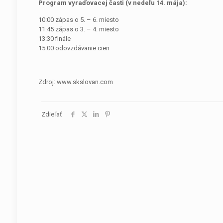
Program vyraďovacej časti (v nedeľu 14. mája):
10:00 zápas o 5. – 6. miesto
11:45 zápas o 3. – 4. miesto
13:30 finále
15:00 odovzdávanie cien
Zdroj: www.skslovan.com
Zdieľať