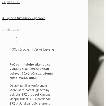
24. júna 2013
80. výročie futbalu vo Vajnoroch
24. júna 2013
100. výročie TJ Veľké Leváre
Počas minulého víkendu sa
v obci Veľké Leváre konali
oslavy 100.výročia založenia
futbalového klubu.
Oslavy zahájila konferencia,
ktorej sa zúčastnili generálny
sekretár SFZ p. Jozef Kliment,
viceprezident SFZ a predseda
BFZ p. Juraj Jánošík, starosta