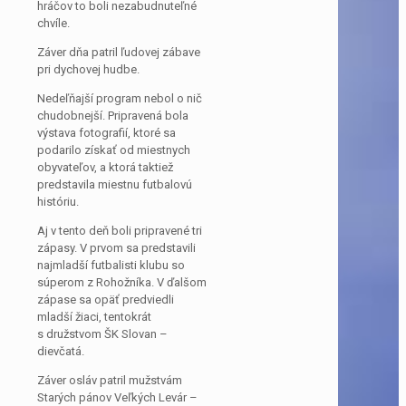
hráčov to boli nezabudnuteľné
chvíle.
Záver dňa patril ľudovej zábave
pri dychovej hudbe.
Nedeľňajší program nebol o nič
chudobnejší. Pripravená bola
výstava fotografií, ktoré sa
podarilo získať od miestnych
obyvateľov, a ktorá taktiež
predstavila miestnu futbalovú
históriu.
Aj v tento deň boli pripravené tri
zápasy. V prvom sa predstavili
najmladší futbalisti klubu so
súperom z Rohožníka. V ďalšom
zápase sa opäť predviedli
mladší žiaci, tentokrát
s družstvom ŠK Slovan –
dievčatá.
Záver osláv patril mužstvám
Starých pánov Veľkých Levár –