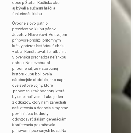
obce p.Štefan Kudlička ako
aj bývalí a súčasní hráči a
funkcionári klubu.
Úvodné slovo patrilo
prezidentovi klubu pánovi
Jozefovi Hlavenkovi. Vo svojom
príhovore priblížil prítomným
krátky prierez históriou futbalu
v obci. Konštatoval, že futbal na
Slovensku prechádza neľahkou
dobou. No nezabudol
pripomenúť, že v storočnej
histórii klubu boli oveľa
náročnejšie obdobia, ako napr.
dve svetové vojny, ktoré
pripomenul tak hodnoty, ktoré
by sme mali vnímať ako jeden
z odkazov, ktorý nám zanechali
naši otcovia a dedovia a my sme
povinní tieto hodnoty
odovzdávať ďalším generáciám.
Konferencia pokračovala
príhovormi pozvaných hostí. Na