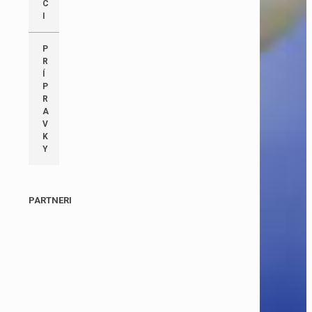
C
I
P
R
Í
P
R
A
V
K
Y
PARTNERI