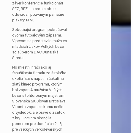
záver konferencie funkcionári
SFZ, BFZ a starosta obce
odovzdali pozvaným pamätné
plakety TJ VL.
Sobotňajší program pokračoval
dvoma futbalovými zápasmi.
V prvom sa predstavilo mužstvo
mladších žiakov Veľkých Levár
so súperom DAC Dunajská
Streda.
No miestni hráči ako aj
fanúšikovia futbalu zo širokého
okolia iste s napätím čakali na
zlatý klinec programu, ktorým
bol zápas A mužstva Veľkých
Levár s tohtoročným majstrom
Slovenska ŠK Slovan Bratislava.
V tomto zápase nikomu nešlo
o výsledok, ale práve o zážitok
z hry. Hoci hra skončila
pomerom pre domácich 2 : 8,
pre všetkých veľkolevárskych