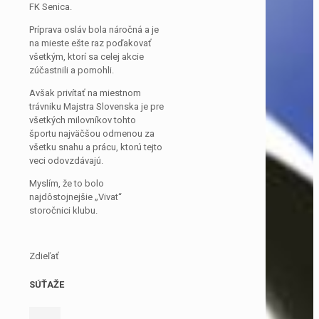
FK Senica.
Príprava osláv bola náročná a je
na mieste ešte raz poďakovať
všetkým, ktorí sa celej akcie
zúčastnili a pomohli.
Avšak privítať na miestnom
trávniku Majstra Slovenska je pre
všetkých milovníkov tohto
športu najväčšou odmenou za
všetku snahu a prácu, ktorú tejto
veci odovzdávajú.
Myslím, že to bolo
najdôstojnejšie „Vivat“
storočnici klubu.
Zdieľať
SÚŤAŽE