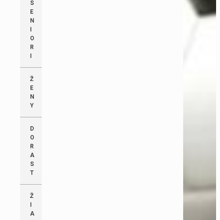
S
E
N
I
O
R
I
Ž
E
N
Y
D
O
R
A
S
T
Ž
I
A