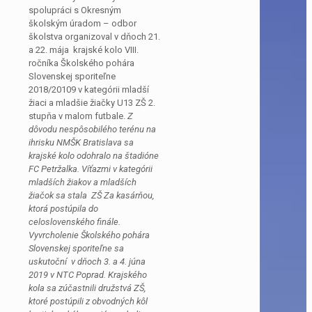
spolupráci s Okresným
školským úradom – odbor
školstva organizoval v dňoch 21.
a 22. mája krajské kolo VIII.
ročníka Školského pohára
Slovenskej sporiteľne
2018/20109 v kategórii mladší
žiaci a mladšie žiačky U13 ZŠ 2.
stupňa v malom futbale.
Z
dôvodu nespôsobilého terénu na
ihrisku NMŠK Bratislava sa
krajské kolo odohralo na štadióne
FC Petržalka.
Víťazmi v kategórii
mladších žiakov a mladších
žiačok sa stala ZŠ Za kasárňou,
ktorá postúpila do
celoslovenského finále.
Vyvrcholenie Školského pohára
Slovenskej sporiteľne sa
uskutoční v dňoch 3. a 4. júna
2019 v NTC Poprad. Krajského
kola sa zúčastnili družstvá ZŠ,
ktoré postúpili z obvodných kôl