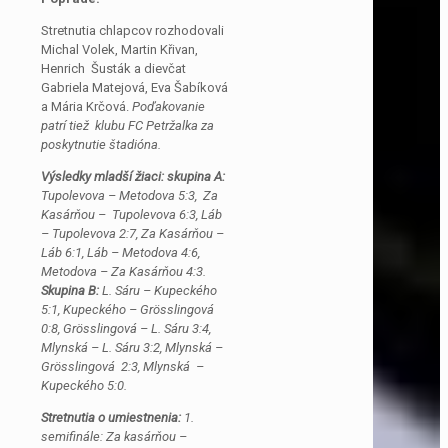
Stretnutia chlapcov rozhodovali
Michal Volek, Martin Křivan,
Henrich Šusták a dievčat
Gabriela Matejová, Eva Šabíková
a Mária Krčová.
Poďakovanie
patrí tiež klubu FC Petržalka za
poskytnutie štadióna.
Výsledky mladší žiaci: skupina A:
Tupolevova – Metodova 5:3, Za
Kasárňou – Tupolevova 6:3, Láb
– Tupolevova 2:7, Za Kasárňou –
Láb 6:1, Láb – Metodova 4:6,
Metodova – Za Kasárňou 4:3.
Skupina B:
L. Sáru – Kupeckého
5:1, Kupeckého – Grösslingová
0:8, Grösslingová – L. Sáru 3:4,
Mlynská – L. Sáru 3:2, Mlynská –
Grösslingová 2:3, Mlynská –
Kupeckého 5:0.
Stretnutia o umiestnenia:
1.
semifinále: Za kasárňou –