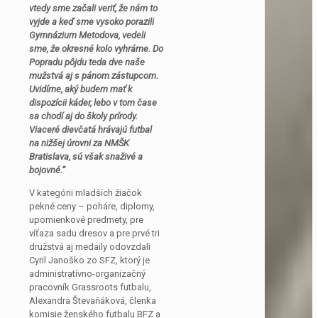
vtedy sme začali veriť, že nám to
vyjde a keď sme vysoko porazili
Gymnázium Metodova, vedeli
sme, že okresné kolo vyhráme. Do
Popradu pôjdu teda dve naše
mužstvá aj s pánom zástupcom.
Uvidíme, aký budem mať k
dispozícii káder, lebo v tom čase
sa chodí aj do školy prírody.
Viaceré dievčatá hrávajú futbal
na nižšej úrovni za NMŠK
Bratislava, sú však snaživé a
bojovné.“
V kategórii mladších žiačok
pekné ceny – poháre, diplomy,
upomienkové predmety, pre
víťaza sadu dresov a pre prvé tri
družstvá aj medaily odovzdali
Cyril Janoško zo SFZ, ktorý je
administratívno-organizačný
pracovník Grassroots futbalu,
Alexandra Števaňáková, členka
komisie ženského futbalu BFZ a