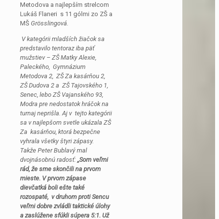
Metodova a najlepším strelcom
Lukáš Flaneri s 11 gólmi zo ZŠ a
MŠ
Grösslingová.
V kategórii mladších žiačok sa
predstavilo tentoraz iba päť
mužstiev – ZŠ Matky Alexie,
Paleckého, Gymnázium
Metodova 2, ZŠ Za kasárňou 2,
ZŠ Dudova 2 a ZŠ Tajovského 1,
Senec, lebo ZŠ Vajanského 93,
Modra pre nedostatok hráčok na
turnaj neprišla. Aj v tejto kategórii
sa v najlepšom svetle ukázala ZŠ
Za kasárňou, ktorá bezpečne
vyhrala všetky štyri zápasy.
Takže Peter Bublavý mal
dvojnásobnú radosť:
,,Som veľmi
rád, že sme skončili na prvom
mieste. V prvom zápase
dievčatká boli ešte také
rozospaté, v druhom proti Sencu
veľmi dobre zvládli taktické úlohy
a zaslúžene sfúkli súpera 5:1. Už