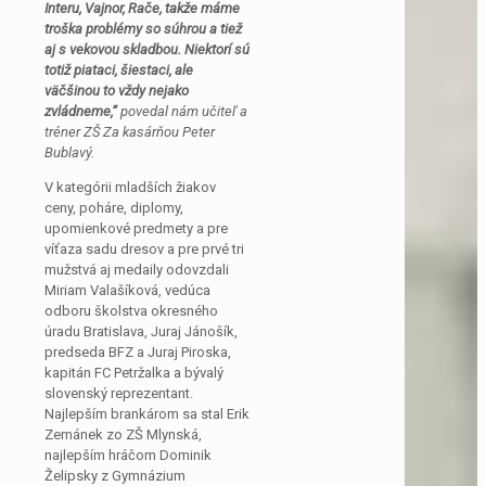
Interu, Vajnor, Rače, takže máme
troška problémy so súhrou a tiež
aj s vekovou skladbou. Niektorí sú
totiž piataci, šiestaci, ale
väčšinou to vždy nejako
zvládneme,“
povedal nám učiteľ a
tréner ZŠ Za kasárňou Peter
Bublavý.
V kategórii mladších žiakov
ceny, poháre, diplomy,
upomienkové predmety a pre
víťaza sadu dresov a pre prvé tri
mužstvá aj medaily odovzdali
Miriam Valašíková, vedúca
odboru školstva okresného
úradu Bratislava, Juraj Jánošík,
predseda BFZ a Juraj Piroska,
kapitán FC Petržalka a bývalý
slovenský reprezentant.
Najlepším brankárom sa stal Erik
Zemánek zo ZŠ Mlynská,
najlepším hráčom Dominik
Želipsky z Gymnázium