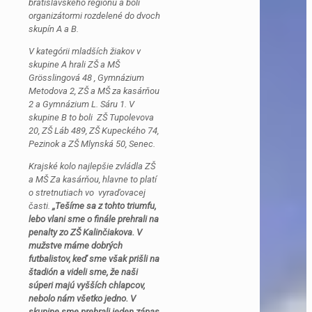
bratislavského regiónu a boli
organizátormi rozdelené do dvoch
skupín A a B.
V kategórii mladších žiakov v
skupine A hrali ZŠ a MŠ
Grösslingová 48 , Gymnázium
Metodova 2, ZŠ a MŠ za kasárňou
2 a Gymnázium L. Sáru 1. V
skupine B to boli ZŠ Tupolevova
20, ZŠ Láb 489, ZŠ Kupeckého 74,
Pezinok a ZŠ Mlynská 50, Senec.
Krajské kolo najlepšie zvládla ZŠ
a MŠ Za kasárňou, hlavne to platí
o stretnutiach vo vyraďovacej
časti.
,,Tešíme sa z tohto triumfu,
lebo vlani sme o finále prehrali na
penalty zo ZŠ Kalinčiakova. V
mužstve máme dobrých
futbalistov, keď sme však prišli na
štadión a videli sme, že naši
súperi majú vyšších chlapcov,
nebolo nám všetko jedno. V
skupine sme prehrali jeden zápas