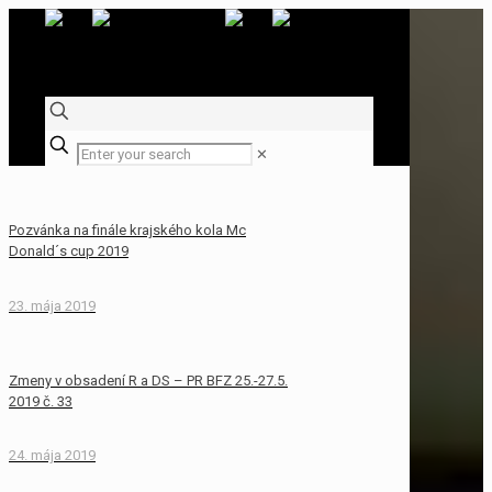
✕
Pozvánka na finále krajského kola Mc
Donald´s cup 2019
23. mája 2019
Zmeny v obsadení R a DS – PR BFZ 25.-27.5.
2019 č. 33
24. mája 2019