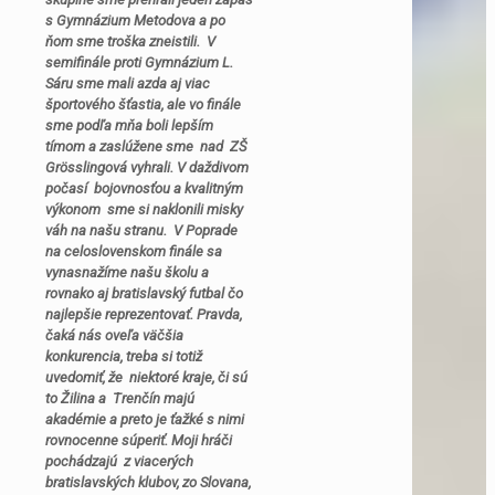
s Gymnázium Metodova a po
ňom sme troška zneistili. V
semifinále proti Gymnázium L.
Sáru sme mali azda aj viac
športového šťastia, ale vo finále
sme podľa mňa boli lepším
tímom a zaslúžene sme nad ZŠ
Grösslingová vyhrali. V daždivom
počasí bojovnosťou a kvalitným
výkonom sme si naklonili misky
váh na našu stranu. V Poprade
na celoslovenskom finále sa
vynasnažíme našu školu a
rovnako aj bratislavský futbal čo
najlepšie reprezentovať. Pravda,
čaká nás oveľa väčšia
konkurencia, treba si totiž
uvedomiť, že niektoré kraje, či sú
to Žilina a Trenčín majú
akadémie a preto je ťažké s nimi
rovnocenne súperiť. Moji hráči
pochádzajú z viacerých
bratislavských klubov, zo Slovana,