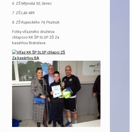
6. ZŠ Mlynská 50, Senec
7. ZŠ Láb 489
8. ZŠ Kupeckého 74, Pezinok.
Fotky víťazného družstva
chlapcov KK ŠP SLSP ZŠ Za
kasárňou Bratislava: