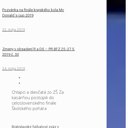
Pozvánka na finále krajského kola Mc
Donald´s cup 2019
23. mája 2019
Zmeny v obsadení R a DS – PR BFZ 25.-27.5.
2019 č. 33
24. mája 2019
Chlapci a dievčatá zo ZŠ Za
kasárňou postúpili do
celoslovenského finále
Školského pohára
Bratislavský futbalový zväz v