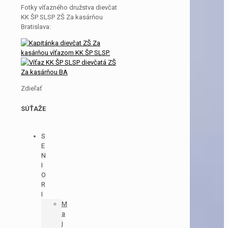
Fotky víťazného družstva dievčat
KK ŠP SLSP ZŠ Za kasárňou
Bratislava:
Zdieľať
SÚŤAŽE
S
E
N
I
O
R
I
M
a
j