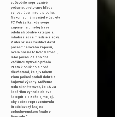
spôsobilo nepriaznivé
počasie, preto sme hľadali
vyhovujúcu hraciu plochu.
Nakoniec nám vyšiel v ústrety
FC Petržalka, kde svoje
zápasy na umelej tráve
odohrali obidve kategórie,
mladší žiaci a mladšie žiačky.
V utorok nás zastihol dážď
počas finálového zápasu,
oveľa horšie to bolo v stredu,
lebo počas celého dňa
väčšinou vytrvalo pršalo.
Preto klobúk dole pred
dievčatami, že aj v takom
zlom počasí podali dobré a
bojovné výkony. Môžeme
teda skonštatovať, že ZŠ Za
kasárňou vyhrala obidve
kategórie a zaželajme jej,
aby dobre reprezentovala
Bratislavský kraj na
celoslovenskom finále v
Poprade.
“