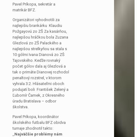
Pavel Príkopa, sekretár a
matrikár BFZ.
Organizátori vyhodnotili za
najlepšiu brankárku Klaudiu
Požgayovú zo ZŠ Za kasárňou,
najlepšou hráčkou bola Zuzana
Glezlová zo ZŠ Palackého a
najlepšou strelkyňou sa stala s
10 gólmi Ivana Dianová zo ZŠ
Tajovského. Keďže rovnaký
počet gólov dala aj Glezlová a
tak o primáte Dianovej rozhodol
penaltový rozstrel, v ktorom
vyhrala 3:2. Hlásateľmi oboch
podujatí boli František Zelený a
Ľubomír Čamek, z Okresného
úradu Bratislava – odbor
školstva.
Pavel Príkopa, koordinátor
školského futbalu BFZ obidva
turnaje zhodnotil takto:
,,
Najväčšie problémy nám