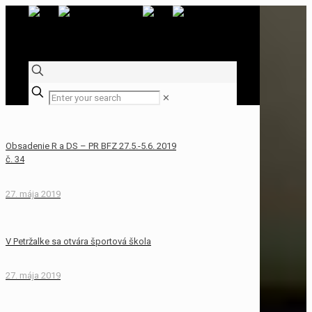
✕
Obsadenie R a DS – PR BFZ 27.5.-5.6. 2019
č. 34
27. mája 2019
V Petržalke sa otvára športová škola
27. mája 2019