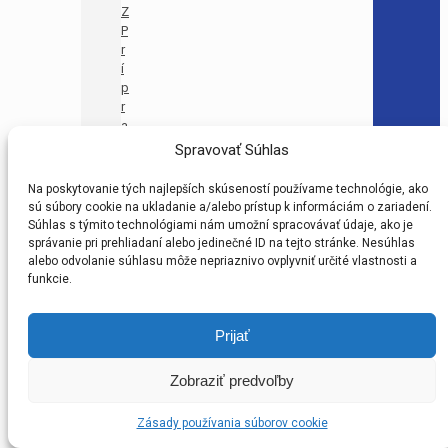
Z
P
r
í
p
r
a
v
Spravovať Súhlas
k
a
Na poskytovanie tých najlepších skúseností používame technológie, ako
U
sú súbory cookie na ukladanie a/alebo prístup k informáciám o zariadení.
1
Súhlas s týmito technológiami nám umožní spracovávať údaje, ako je
1
správanie pri prehliadaní alebo jedinečné ID na tejto stránke. Nesúhlas
–
alebo odvolanie súhlasu môže nepriaznivo ovplyvniť určité vlastnosti a
M
funkcie.
A
(
Prijať
P
R
M
Zobraziť predvoľby
A
)
Zásady používania súborov cookie
B