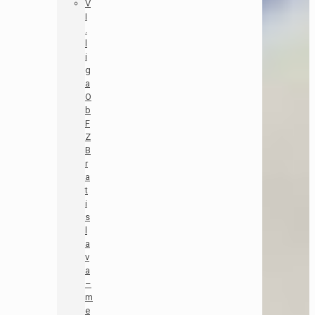
V
I
.
l
i
g
a
O
b
F
Z
B
r
a
t
i
s
l
a
v
a
–
m
e