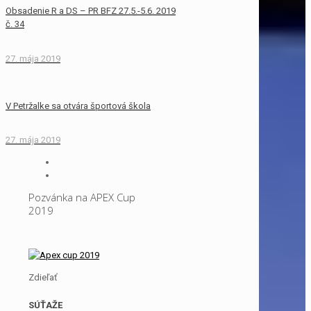
Obsadenie R a DS – PR BFZ 27.5.-5.6. 2019
č. 34
27. mája 2019
V Petržalke sa otvára športová škola
27. mája 2019
Pozvánka na APEX Cup
2019
Zdieľať
SÚŤAŽE