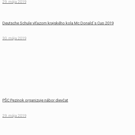
29. mája 2019
Deutsche Schule víťazom krajského kola Mc Donald´s Cup 2019
30. mája 2019
PŠC Pezinok organizuje nábor dievčat
29. mája 2019