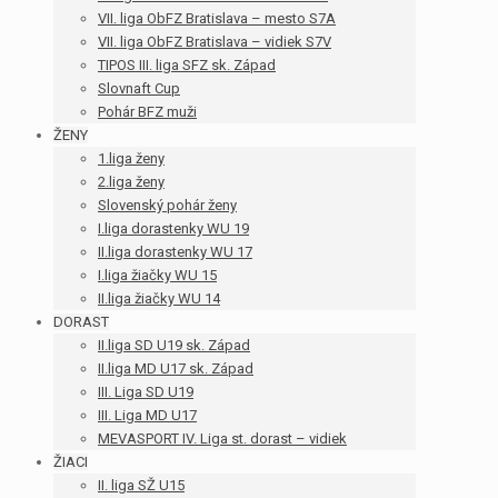
VII. liga ObFZ Bratislava – mesto S7A
VII. liga ObFZ Bratislava – vidiek S7V
TIPOS III. liga SFZ sk. Západ
Slovnaft Cup
Pohár BFZ muži
ŽENY
1.liga ženy
2.liga ženy
Slovenský pohár ženy
I.liga dorastenky WU 19
II.liga dorastenky WU 17
I.liga žiačky WU 15
II.liga žiačky WU 14
DORAST
II.liga SD U19 sk. Západ
II.liga MD U17 sk. Západ
III. Liga SD U19
III. Liga MD U17
MEVASPORT IV. Liga st. dorast – vidiek
ŽIACI
II. liga SŽ U15