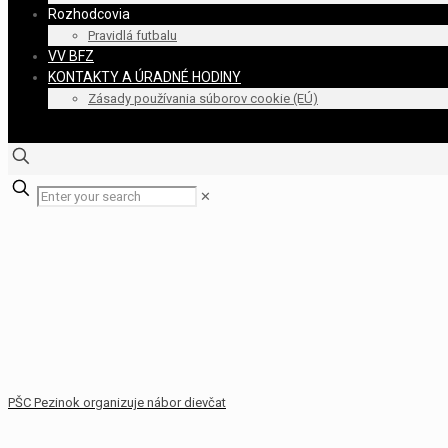
Rozhodcovia
Pravidlá futbalu
VV BFZ
KONTAKTY A ÚRADNÉ HODINY
Zásady používania súborov cookie (EÚ)
✕
PŠC Pezinok organizuje nábor dievčat