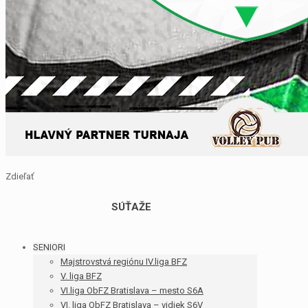
Zdieľať
SÚŤAŽE
SENIORI
Majstrovstvá regiónu IV.liga BFZ
V. liga BFZ
VI.liga ObFZ Bratislava – mesto S6A
VI. liga ObFZ Bratislava – vidiek S6V