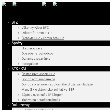
BFZ
Výkonný výbor BFZ
Odborné komisie BFZ
Členovia BFZ v komisiách SFZ
Správy
Úradné správy
Obsadenie rozhodcov
Oznamy a pozvánky
Fotogalérie
ŠTK / KM
Čestné prehlásenie BFZ
Dohoda-zmena termínu
Dohoda o vytvorení spoločného družstva mládeže
Manuál k elektronickej prihláške ISSF
Zápis o stretnutí s BFZ logom
Tlačivo na ostaršenie hráča
Dokumenty