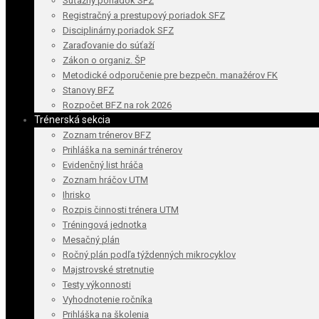
Súťažný poriadok SFZ
Registračný a prestupový poriadok SFZ
Disciplinárny poriadok SFZ
Zaraďovanie do súťaží
Zákon o organiz. ŠP
Metodické odporučenie pre bezpečn. manažérov FK
Stanovy BFZ
Rozpočet BFZ na rok 2026
Trénerská sekcia
Zoznam trénerov BFZ
Prihláška na seminár trénerov
Evidenčný list hráča
Zoznam hráčov UTM
Ihrisko
Rozpis činnosti trénera UTM
Tréningová jednotka
Mesačný plán
Ročný plán podľa týždenných mikrocyklov
Majstrovské stretnutie
Testy výkonnosti
Vyhodnotenie ročníka
Prihláška na školenia