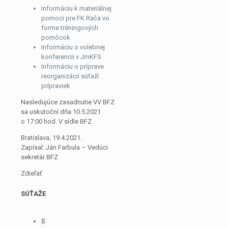
Informáciu k materiálnej
pomoci pre FK Rača vo
forme tréningových
pomôcok
Informáciu o volebnej
konferencii v JmKFS
Informáciu o príprave
reorganizácií súťaží
prípraviek
Nasledujúce zasadnutie VV BFZ
sa uskutoční dňa 10.5.2021
o 17:00 hod. V sídle BFZ
Bratislava, 19.4.2021.
Zapísal: Ján Farbula – Vedúci
sekretár BFZ
Zdieľať
SÚŤAŽE
S