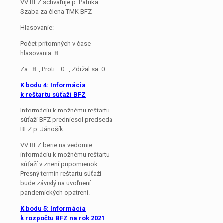
VV BFZ schvaľuje p. Patrika
Szaba za člena TMK BFZ
Hlasovanie:
Počet prítomných v čase
hlasovania: 8
Za: 8 , Proti : 0 , Zdržal sa: 0
K bodu 4: Informácia
k reštartu súťaží BFZ
Informáciu k možnému reštartu
súťaží BFZ predniesol predseda
BFZ p. Jánošík.
VV BFZ berie na vedomie
informáciu k možnému reštartu
súťaží v znení pripomienok.
Presný termín reštartu súťaží
bude závislý na uvoľnení
pandemických opatrení.
K bodu 5: Informácia
k rozpočtu BFZ na rok 2021