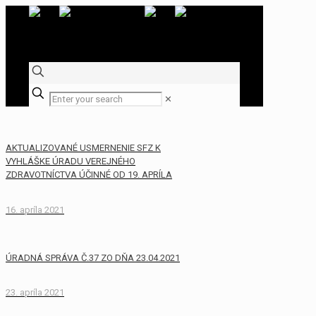
✕
AKTUALIZOVANÉ USMERNENIE SFZ K
VYHLÁŠKE ÚRADU VEREJNÉHO
ZDRAVOTNÍCTVA ÚČINNÉ OD 19. APRÍLA
16. apríla 2021
ÚRADNÁ SPRÁVA Č.37 ZO DŇA 23.04.2021
23. apríla 2021