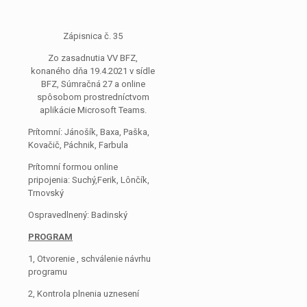
Zápisnica č. 35
Zo zasadnutia VV BFZ,
konaného dňa 19.4.2021 v sídle
BFZ, Súmračná 27 a online
spôsobom prostredníctvom
aplikácie Microsoft Teams.
Prítomní: Jánošík, Baxa, Paška,
Kovačič, Páchnik, Farbula
Prítomní formou online
pripojenia: Suchý,Ferik, Lônčík,
Trnovský
Ospravedlnený: Badinský
PROGRAM
1, Otvorenie , schválenie návrhu
programu
2, Kontrola plnenia uznesení