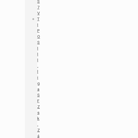
S
7
V
T
I
P
O
S
I
I
I
.
l
i
g
a
S
F
Z
s
k
.
Z
á