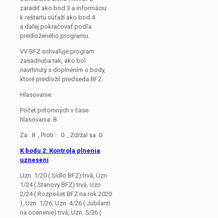
zaradiť ako bod 3 a informáciu
k reštartu súťaží ako bod 4
a daľej pokračovať podľa
predloženého programu.
VV BFZ schvaľuje program
zasadnutia tak, ako bol
navrhnutý s doplnením o body,
ktoré predložil predseda BFZ.
Hlasovanie:
Počet prítomných v čase
hlasovania: 8
Za: 8 , Proti : 0 , Zdržal sa: 0
K bodu 2: Kontrola plnenia
uznesení
Uzn. 1/20 ( Sídlo BFZ) trvá, Uzn
1/24 ( Stanovy BFZ) trvá, Uzn
2/24 ( Rozpočet BFZ na rok 2020
), Uzn. 1/26, Uzn. 4/26 ( Jubilanti
na ocenenie) trvá, Uzn. 5/26 (