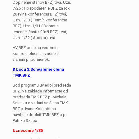
Doplnenie stanov BFZ) trvá, Uzn.
7/26 ( Hospodárenie BFZ za rok
2019 na konferenciu BFZ) trvá,
Uzn. 1/30 ( Termín konferencie
BFZ), Uzn. 1/31 ( Dohratie
jesennej časti súťaží BFZ) trvá,
Uzn. 1/32 ( Auditor) trvá
VV BFZ berie na vedomie
kontrolu plnenia uznesení
v znení pripomienok.
K bodu 3:Schválenie člena
TMK BFZ
Bod programu uviedol predseda
BFZ. Na základe informácie od
predsedu TMK BFZ p. Michala
Salenku o vzdaní sa člena TMK
BFZ p. Ivana Kolembusa
navrhuje doplniť TMK BFZ o p.
Patrika Szaba.
Uznesenie 1/35