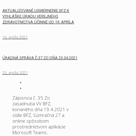
AKTUALIZOVANÉ USMERNENIE SFZ K
VYHLÁŠKE ÚRADU VEREJNÉHO
ZDRAVOTNÍCTVA ÚČINNÉ OD 19. APRÍLA
16. apríla 2021
ÚRADNÁ SPRÁVA Č.37 ZO DŇA 23.04.2021
23. apríla 2021
Zápisnica č. 35 Zo
zasadnutia VV BFZ,
konaného dňa 19.4.2021 v
sídle BFZ, Súmračná 27 a
online spôsobom
prostredníctvom aplikácie
Microsoft Teams.