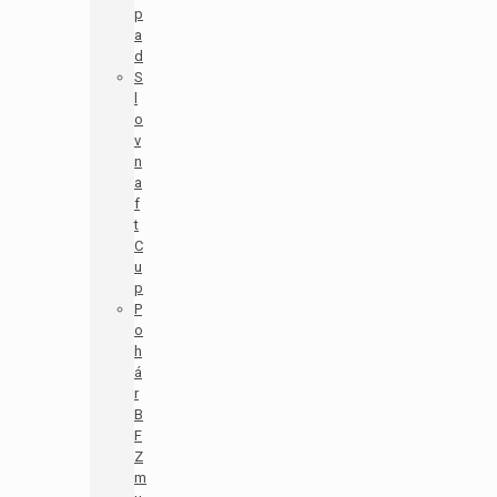
p
a
d
S
l
o
v
n
a
f
t
C
u
p
P
o
h
á
r
B
F
Z
m