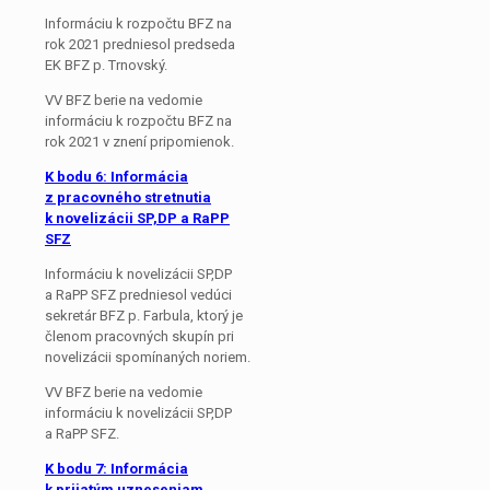
Informáciu k rozpočtu BFZ na
rok 2021 predniesol predseda
EK BFZ p. Trnovský.
VV BFZ berie na vedomie
informáciu k rozpočtu BFZ na
rok 2021 v znení pripomienok.
K bodu 6:
Informácia
z pracovného stretnutia
k novelizácii SP,DP a RaPP
SFZ
Informáciu k novelizácii SP,DP
a RaPP SFZ predniesol vedúci
sekretár BFZ p. Farbula, ktorý je
členom pracovných skupín pri
novelizácii spomínaných noriem.
VV BFZ berie na vedomie
informáciu k novelizácii SP,DP
a RaPP SFZ.
K bodu 7: Informácia
k prijatým uzneseniam