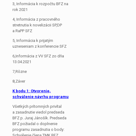
3, Informácia k rozpočtu BFZ na
rok 2021
4, Informácia z pracovného
stretnutia k novelizácii SP,DP
a RaPP SFZ
5, Informácia k prijatým
uzneseniam z konferencie SFZ
6,Informácia z VV SFZ zo dňa
13.04.2021
7,Rôzne
8,Záver
K bodu 1: Otvorenie,
schválenie návrhu programu
Všetkých prítomných privítal
a zasadnutie viedol predseda
BFZ p. Juraj Jánošík. Predseda
BFZ požiadal o doplnenie
programu zasadnutia o body:
Schválenie člena TMK BFZ