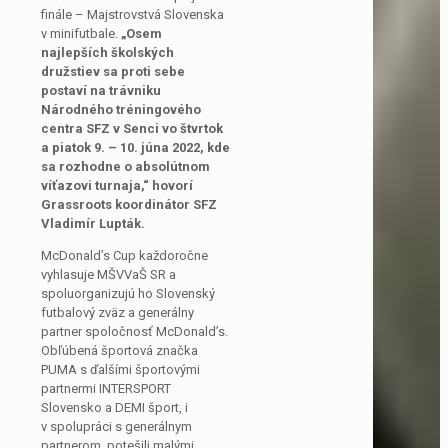
finále – Majstrovstvá Slovenska
v minifutbale.
„Osem
najlepších školských
družstiev sa proti sebe
postaví na trávniku
Národného tréningového
centra SFZ v Senci vo štvrtok
a piatok 9. – 10. júna 2022, kde
sa rozhodne o absolútnom
víťazovi turnaja,“
hovorí
Grassroots koordinátor SFZ
Vladimír Lupták.
McDonald’s Cup každoročne
vyhlasuje MŠVVaŠ SR a
spoluorganizujú ho Slovenský
futbalový zväz a generálny
partner spoločnosť McDonald’s.
Obľúbená športová značka
PUMA s ďalšími športovými
partnermi INTERSPORT
Slovensko a DEMI šport, i
v spolupráci s generálnym
partnerom, potešili malými