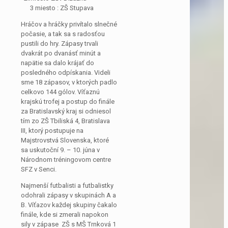
3 miesto : ZŠ Stupava
Hráčov a hráčky privítalo slnečné
počasie, a tak sa s radosťou
pustili do hry. Zápasy trvali
dvakrát po dvanásť minút a
napätie sa dalo krájať do
posledného odpískania. Videli
sme 18 zápasov, v ktorých padlo
celkovo 144 gólov. Víťaznú
krajskú trofej a postup do finále
za Bratislavský kraj si odniesol
tím zo ZŠ Tbiliská 4, Bratislava
III, ktorý postupuje na
Majstrovstvá Slovenska, ktoré
sa uskutoční 9. – 10. júna v
Národnom tréningovom centre
SFZ v Senci.
Najmenší futbalisti a futbalistky
odohrali zápasy v skupinách A a
B. Víťazov každej skupiny čakalo
finále, kde si zmerali napokon
sily v zápase ZŠ s MŠ Trnková 1