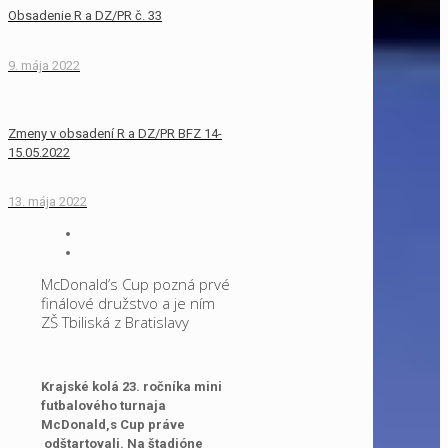
Obsadenie R a DZ/PR č. 33
9. mája 2022
Zmeny v obsadení R a DZ/PR BFZ 14-
15.05.2022
13. mája 2022
McDonald’s Cup pozná prvé
finálové družstvo a je ním
ZŠ Tbiliská z Bratislavy
Krajské kolá 23. ročníka mini
futbalového turnaja
McDonald
‚
s Cup práve
odštartovali. Na štadióne