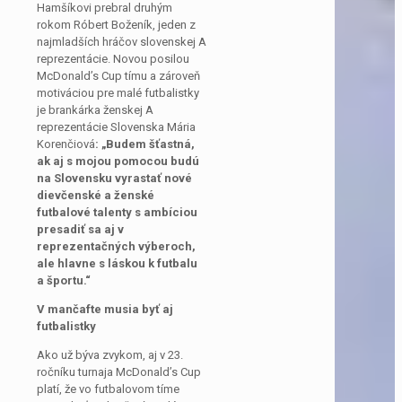
Hamšíkovi prebral druhým
rokom Róbert Boženík, jeden z
najmladších hráčov slovenskej A
reprezentácie. Novou posilou
McDonald’s Cup tímu a zároveň
motiváciou pre malé futbalistky
je brankárka ženskej A
reprezentácie Slovenska Mária
Korenčiová
: „Budem šťastná,
ak aj s mojou pomocou budú
na Slovensku vyrastať nové
dievčenské a ženské
futbalové talenty s ambíciou
presadiť sa aj v
reprezentačných výberoch,
ale hlavne s láskou k futbalu
a športu.“
V mančafte musia byť aj
futbalistky
Ako už býva zvykom, aj v 23.
ročníku turnaja McDonald’s Cup
platí, že vo futbalovom tíme