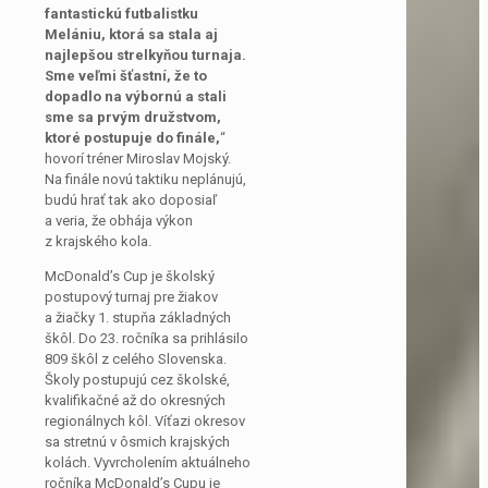
fantastickú futbalistku
Melániu, ktorá sa stala aj
najlepšou strelkyňou turnaja.
Sme veľmi šťastní, že to
dopadlo na výbornú a stali
sme sa prvým družstvom,
ktoré postupuje do finále,
“
hovorí tréner Miroslav Mojský.
Na finále novú taktiku neplánujú,
budú hrať tak ako doposiaľ
a veria, že obhája výkon
z krajského kola.
McDonald’s Cup je školský
postupový turnaj pre žiakov
a žiačky 1. stupňa základných
škôl. Do 23. ročníka sa prihlásilo
809 škôl z celého Slovenska.
Školy postupujú cez školské,
kvalifikačné až do okresných
regionálnych kôl. Víťazi okresov
sa stretnú v ôsmich krajských
kolách. Vyvrcholením aktuálneho
ročníka McDonald’s Cupu je