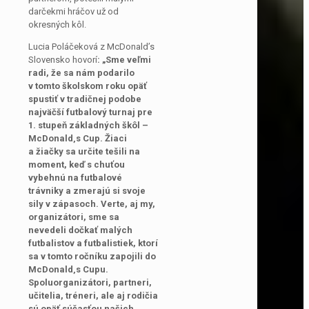
darčekmi hráčov už od
okresných kôl.
Lucia Poláčeková z McDonald’s
Slovensko hovorí
: „Sme veľmi
radi, že sa nám podarilo
v tomto školskom roku opäť
spustiť v tradičnej podobe
najväčší futbalový turnaj pre
1. stupeň základných škôl –
McDonald
‚
s Cup. Žiaci
a žiačky sa určite tešili na
moment, keď s chuťou
vybehnú na futbalové
trávniky a zmerajú si svoje
sily v zápasoch. Verte, aj my,
organizátori, sme sa
nevedeli dočkať malých
futbalistov a futbalistiek, ktorí
sa v tomto ročníku zapojili do
McDonald
‚
s Cupu.
Spoluorganizátori, partneri,
učitelia, tréneri, ale aj rodičia
sú opäť súčasťou našich