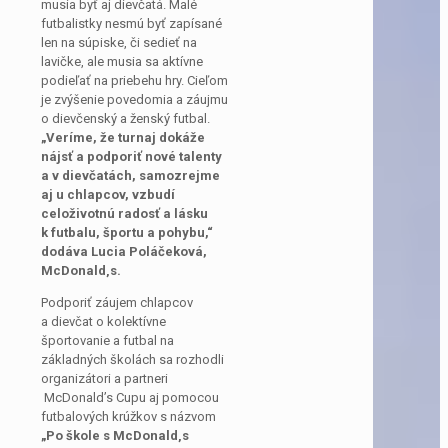
musia byť aj dievčatá. Malé
futbalistky nesmú byť zapísané
len na súpiske, či sedieť na
lavičke, ale musia sa aktívne
podieľať na priebehu hry. Cieľom
je zvýšenie povedomia a záujmu
o dievčenský a ženský futbal.
„Veríme, že turnaj dokáže
nájsť a podporiť nové talenty
a v dievčatách, samozrejme
aj u chlapcov, vzbudí
celoživotnú radosť a lásku
k futbalu, športu a pohybu,“
dodáva Lucia Poláčeková,
McDonald
‚
s.
Podporiť záujem chlapcov
a dievčat o kolektívne
športovanie a futbal na
základných školách sa rozhodli
organizátori a partneri
McDonald’s Cupu aj pomocou
futbalových krúžkov s názvom
„Po škole s McDonald
‚
s