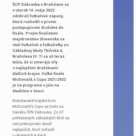
ŠCP Dúbravka v Bratislave sa
v utorok 10. mája 2022
odohrali futbalové zápasy,
ktoré rozhodli o prvom
postupujúcom družstve do
finále. Prvým finalistom
majstrovstiev Slovenska sa
stali futbalisti a futbalistky zo
Základnej školy Tbiliská 4,
Bratislava III. Tí sa už teraz
tešia, že si zmerajú sily
s najlepšími družstvami
ďalších krajov. Veľké finále
McDonald
‚
s Cupu 2021/2022
je na programe v júni na
štadióne v Senci.
Bratislavské krajské kolo
McDonald’s Cupu sa hralo na
trávniku ŠPK Dúbravka. Zo 67
prihlásených základných škôl sa
naň prebojovalo deväť
najlepších, ktorí zvíťazili
v okresných kolách: