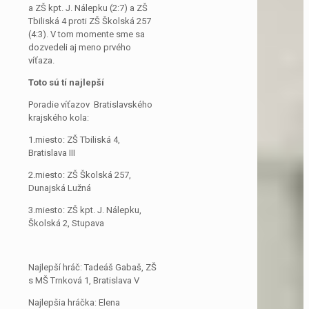
a ZŠ kpt. J. Nálepku (2:7) a ZŠ
Tbiliská 4 proti ZŠ Školská 257
(4:3). V tom momente sme sa
dozvedeli aj meno prvého
víťaza.
Toto sú tí najlepší
Poradie víťazov Bratislavského
krajského kola:
1.miesto: ZŠ Tbiliská 4,
Bratislava III
2.miesto: ZŠ Školská 257,
Dunajská Lužná
3.miesto: ZŠ kpt. J. Nálepku,
Školská 2, Stupava
Najlepší hráč: Tadeáš Gabaš, ZŠ
s MŠ Trnková 1, Bratislava V
Najlepšia hráčka: Elena