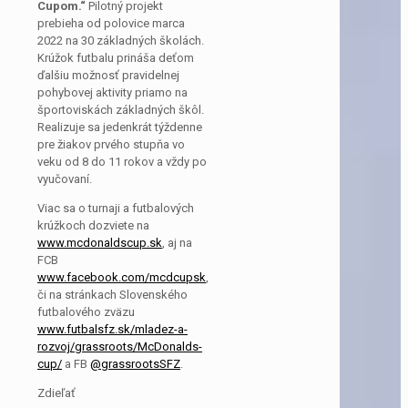
Cupom.“
Pilotný projekt
prebieha od polovice marca
2022 na 30 základných školách.
Krúžok futbalu prináša deťom
ďalšiu možnosť pravidelnej
pohybovej aktivity priamo na
športoviskách základných škôl.
Realizuje sa jedenkrát týždenne
pre žiakov prvého stupňa vo
veku od 8 do 11 rokov a vždy po
vyučovaní.
Viac sa o turnaji a futbalových
krúžkoch dozviete na
www.mcdonaldscup.sk
, aj na
FCB
www.facebook.com/mcdcupsk
,
či na stránkach Slovenského
futbalového zväzu
www.futbalsfz.sk/mladez-a-
rozvoj/grassroots/McDonalds-
cup/
a FB
@grassrootsSFZ
.
Zdieľať