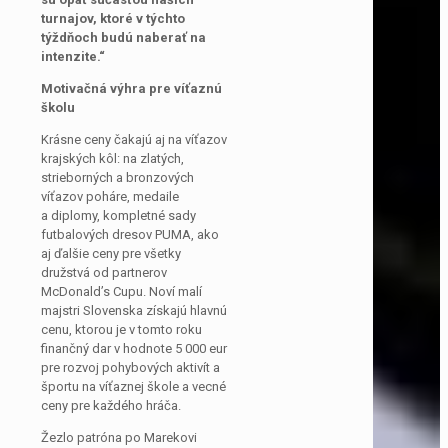
turnajov, ktoré v týchto
týždňoch budú naberať na
intenzite.“
Motivačná výhra pre víťaznú
školu
Krásne ceny čakajú aj na víťazov
krajských kôl: na zlatých,
strieborných a bronzových
víťazov poháre, medaile
a diplomy, kompletné sady
futbalových dresov PUMA, ako
aj ďalšie ceny pre všetky
družstvá od partnerov
McDonald’s Cupu. Noví malí
majstri Slovenska získajú hlavnú
cenu, ktorou je v tomto roku
finančný dar v hodnote 5 000 eur
pre rozvoj pohybových aktivít a
športu na víťaznej škole a vecné
ceny pre každého hráča.
Žezlo patróna po Marekovi