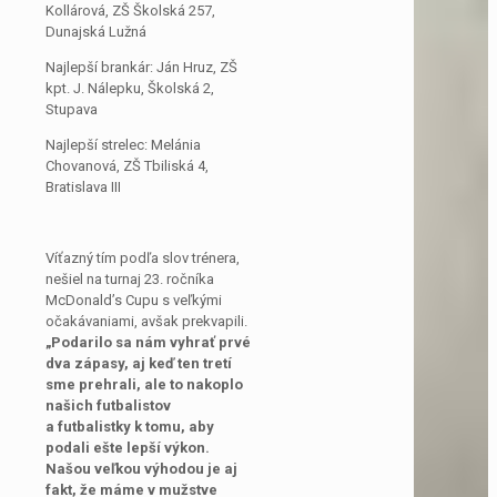
Kollárová, ZŠ Školská 257,
Dunajská Lužná
Najlepší brankár: Ján Hruz, ZŠ
kpt. J. Nálepku, Školská 2,
Stupava
Najlepší strelec: Melánia
Chovanová, ZŠ Tbiliská 4,
Bratislava III
Víťazný tím podľa slov trénera,
nešiel na turnaj 23. ročníka
McDonald’s Cupu s veľkými
očakávaniami, avšak prekvapili.
„Podarilo sa nám vyhrať prvé
dva zápasy, aj keď ten tretí
sme prehrali, ale to nakoplo
našich futbalistov
a futbalistky k tomu, aby
podali ešte lepší výkon.
Našou veľkou výhodou je aj
fakt, že máme v mužstve