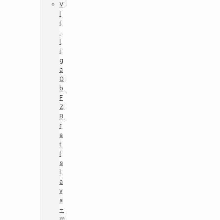
V
I
I
.
l
i
g
a
O
b
F
Z
B
r
a
t
i
s
l
a
v
a
–
m