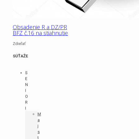
Obsadenie R a DZ/PR
BFZ č.16 na stiahnutie
Zdieľať
SÚŤAŽE
S
E
N
I
O
R
I
M
a
j
s
t