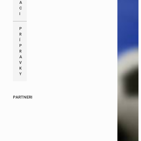
A
C
I
P
R
Í
P
R
A
V
K
Y
PARTNERI