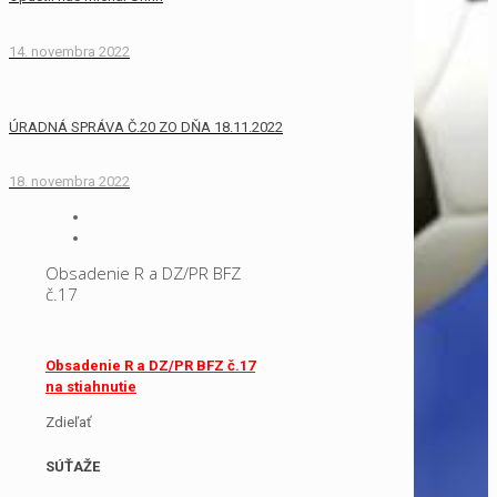
14. novembra 2022
ÚRADNÁ SPRÁVA Č.20 ZO DŇA 18.11.2022
18. novembra 2022
Obsadenie R a DZ/PR BFZ
č.17
Obsadenie R a DZ/PR BFZ č.17
na stiahnutie
Zdieľať
SÚŤAŽE