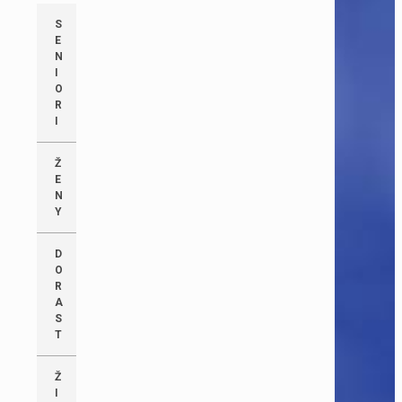
S
E
N
I
O
R
I
Ž
E
N
Y
D
O
R
A
S
T
Ž
I