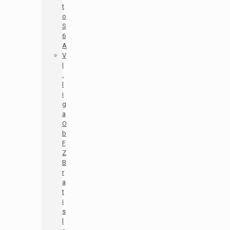
t
o
S
6
A
V
I
.
l
i
g
a
O
b
F
Z
B
r
a
t
i
s
l