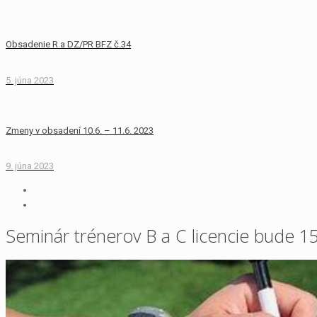
Obsadenie R a DZ/PR BFZ č.34
5. júna 2023
Zmeny v obsadení 10.6. – 11.6. 2023
9. júna 2023
Seminár trénerov B a C licencie bude 1