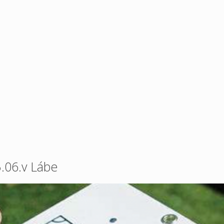
5.06.v Lábe