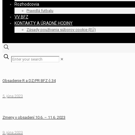
Rozhodcovia
Pravidlá futbalu
VV BFZ
KONTAKTY A ÚRADNÉ HODINY
Zásady používania súborov cookie (EÚ)
✕
Obsadenie R a DZ/PR BFZ č.34
5. júna 2023
Zmeny v obsadení 10.6. – 11.6. 2023
9. júna 2023