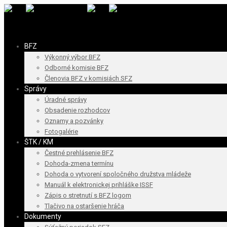
BFZ
Výkonný výbor BFZ
Odborné komisie BFZ
Členovia BFZ v komisiách SFZ
Správy
Úradné správy
Obsadenie rozhodcov
Oznamy a pozvánky
Fotogalérie
ŠTK / KM
Čestné prehlásenie BFZ
Dohoda-zmena termínu
Dohoda o vytvorení spoločného družstva mládeže
Manuál k elektronickej prihláške ISSF
Zápis o stretnutí s BFZ logom
Tlačivo na ostaršenie hráča
Dokumenty