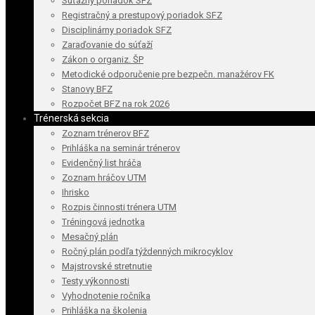
Súťažný poriadok SFZ
Registračný a prestupový poriadok SFZ
Disciplinárny poriadok SFZ
Zaraďovanie do súťaží
Zákon o organiz. ŠP
Metodické odporučenie pre bezpečn. manažérov FK
Stanovy BFZ
Rozpočet BFZ na rok 2026
Trénerská sekcia
Zoznam trénerov BFZ
Prihláška na seminár trénerov
Evidenčný list hráča
Zoznam hráčov UTM
Ihrisko
Rozpis činnosti trénera UTM
Tréningová jednotka
Mesačný plán
Ročný plán podľa týždenných mikrocyklov
Majstrovské stretnutie
Testy výkonnosti
Vyhodnotenie ročníka
Prihláška na školenia