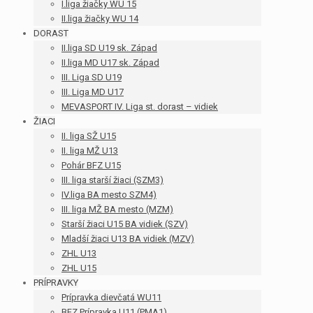
I.liga žiačky WU 15
II.liga žiačky WU 14
DORAST
II.liga SD U19 sk. Západ
II.liga MD U17 sk. Západ
III. Liga SD U19
III. Liga MD U17
MEVASPORT IV. Liga st. dorast – vidiek
ŽIACI
II. liga SŽ U15
II. liga MŽ U13
Pohár BFZ U15
III. liga starší žiaci (SZM3)
IV.liga BA mesto SZM4)
III. liga MŽ BA mesto (MZM)
Starší žiaci U15 BA vidiek (SZV)
Mladší žiaci U13 BA vidiek (MZV)
ZHL U13
ZHL U15
PRÍPRAVKY
Prípravka dievčatá WU11
BFZ Prípravka U11 (PMA1)