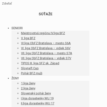
Zdieľať
SÚŤAŽE
SENIORI
Majstrovstvá regiónu IV.liga BFZ
V. liga BFZ
VI.liga ObFZ Bratislava – mesto S6A
VI. liga ObFZ Bratislava – vidiek S6V
VII. liga ObFZ Bratislava – mesto S7A
VII. liga ObFZ Bratislava – vidiek S7V
TIPOS III. liga SFZ sk. Západ
Slovnaft Cup
Pohár BFZ muži
ŽENY
1.liga ženy
2.liga ženy
Slovenský pohár ženy
I.liga dorastenky WU 19
II.liga dorastenky WU 17