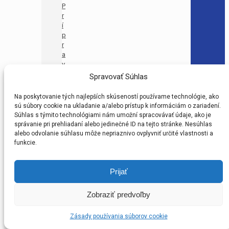
P
r
í
p
r
a
v
k
Spravovať Súhlas
a
U
Na poskytovanie tých najlepších skúseností používame technológie, ako
1
sú súbory cookie na ukladanie a/alebo prístup k informáciám o zariadení.
1
Súhlas s týmito technológiami nám umožní spracovávať údaje, ako je
–
správanie pri prehliadaní alebo jedinečné ID na tejto stránke. Nesúhlas
M
alebo odvolanie súhlasu môže nepriaznivo ovplyvniť určité vlastnosti a
A
funkcie.
(
P
Prijať
R
M
A
Zobraziť predvoľby
)
B
Zásady používania súborov cookie
F