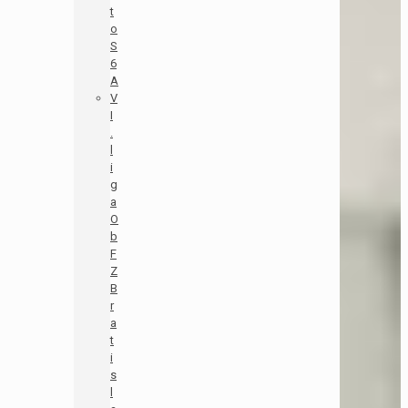
t
o
S
6
A
V
I
.
l
i
g
a
O
b
F
Z
B
r
a
t
i
s
l