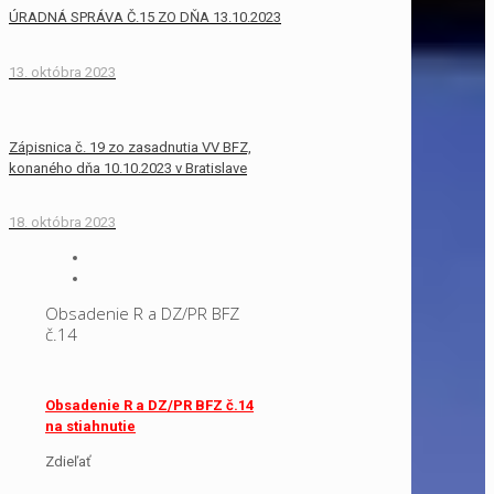
ÚRADNÁ SPRÁVA Č.15 ZO DŇA 13.10.2023
13. októbra 2023
Zápisnica č. 19 zo zasadnutia VV BFZ,
konaného dňa 10.10.2023 v Bratislave
18. októbra 2023
Obsadenie R a DZ/PR BFZ
č.14
Obsadenie R a DZ/PR BFZ č.14
na stiahnutie
Zdieľať