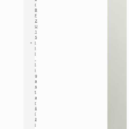
r
B
F
Z
U
1
5
I
I
I
.
l
i
g
a
s
t
a
r
š
í
ž
i