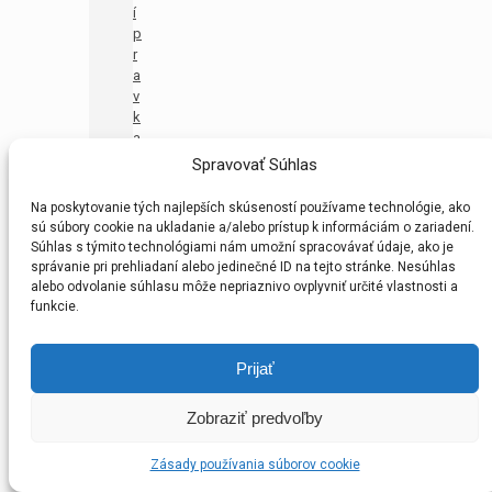
í
p
r
a
v
k
a
U
Spravovať Súhlas
1
1
Na poskytovanie tých najlepších skúseností používame technológie, ako
–
sú súbory cookie na ukladanie a/alebo prístup k informáciám o zariadení.
M
Súhlas s týmito technológiami nám umožní spracovávať údaje, ako je
A
správanie pri prehliadaní alebo jedinečné ID na tejto stránke. Nesúhlas
(
alebo odvolanie súhlasu môže nepriaznivo ovplyvniť určité vlastnosti a
P
funkcie.
R
M
Prijať
A
)
B
Zobraziť predvoľby
F
Z
Zásady používania súborov cookie
P