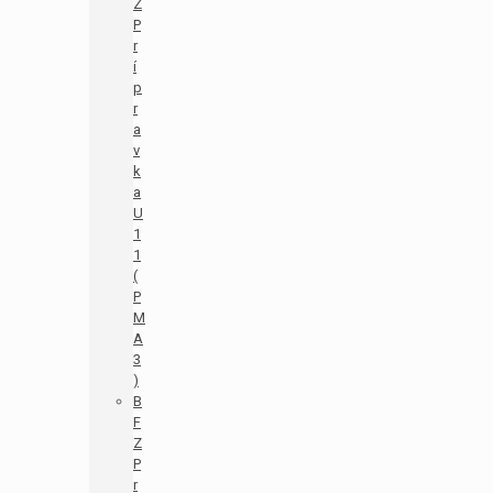
Z
P
r
í
p
r
a
v
k
a
U
1
1
(
P
M
A
3
)
B
F
Z
P
r