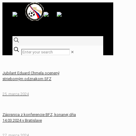
✕
Jubilant Eduard Chmela ocenený
strieborným odznakom SFZ
25. marca 2024
Zápisnica z konferencie BFZ, konanej dňa
14.03.2024 v Bratislave
27. marca 2024