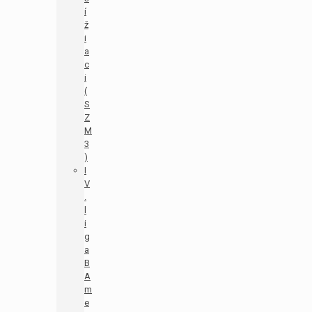
í
ž
i
a
c
i
(
S
Z
M
3
)
I
V
.
l
i
g
a
B
A
m
e