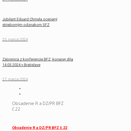
Jubilant Eduard Chmela ocenený
strieborným odznakom SFZ
25. marca 2024
Zápisnica z konferencie BFZ, konanej dňa
14.03.2024 v Bratislave
27. marca 2024
Obsadenie R a DZ/PR BFZ
č.22
Obsadenie R a DZ/PR BFZ č.22