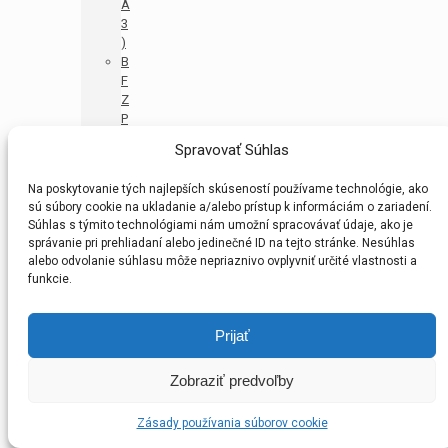
A
3
)
B
F
Z
P
r
Spravovať Súhlas
í
p
Na poskytovanie tých najlepších skúseností používame technológie, ako
r
sú súbory cookie na ukladanie a/alebo prístup k informáciám o zariadení.
a
Súhlas s týmito technológiami nám umožní spracovávať údaje, ako je
v
správanie pri prehliadaní alebo jedinečné ID na tejto stránke. Nesúhlas
k
alebo odvolanie súhlasu môže nepriaznivo ovplyvniť určité vlastnosti a
a
funkcie.
U
1
1
Prijať
–
M
Zobraziť predvoľby
A
(
P
Zásady používania súborov cookie
R