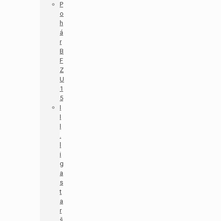
P
o
h
á
r
B
F
Z
U
1
5
I
I
I
.
l
i
g
a
s
t
a
r
š