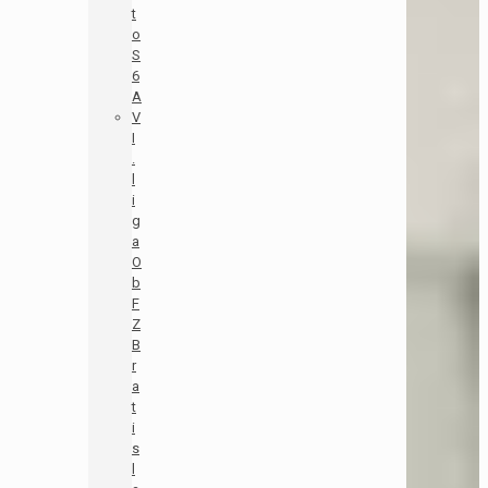
t
o
S
6
A
V
I
.
l
i
g
a
O
b
F
Z
B
r
a
t
i
s
l