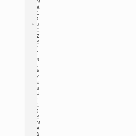
M
A
1
)
B
F
Z
P
r
í
p
r
a
v
k
a
U
1
1
(
P
M
A
3