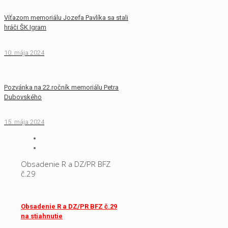
Víťazom memoriálu Jozefa Pavlíka sa stali
hráči ŠK Igram
10. mája 2024
Pozvánka na 22.ročník memoriálu Petra
Dubovského
15. mája 2024
Obsadenie R a DZ/PR BFZ
č.29
Obsadenie R a DZ/PR BFZ č.29
na stiahnutie