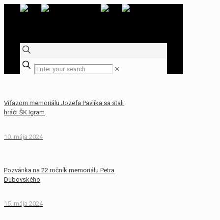
✕
Víťazom memoriálu Jozefa Pavlíka sa stali
hráči ŠK Igram
10. mája 2024
Pozvánka na 22.ročník memoriálu Petra
Dubovského
15. mája 2024