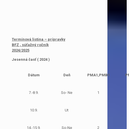
Termínová listina – prípravky
BFZ , súťažný ročník
2024/2025
Jesenná časť ( 2024 )
Dátum
Deň
PMA1,PMB1
P
7.-8.9.
So- Ne
1
10.9.
Ut
14.-15.9.
So-Ne
2