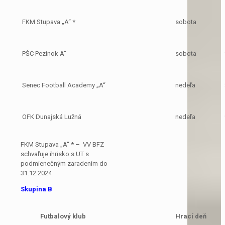
FKM Stupava „A“
*
sobota
PŠC Pezinok A“
sobota
Senec Football Academy „A“
nedeľa
OFK Dunajská Lužná
nedeľa
FKM Stupava „A“
* –
VV BFZ
schvaľuje ihrisko s UT s
podmienečným zaradením do
31.12.2024
Skupina B
Futbalový klub
Hrací deň