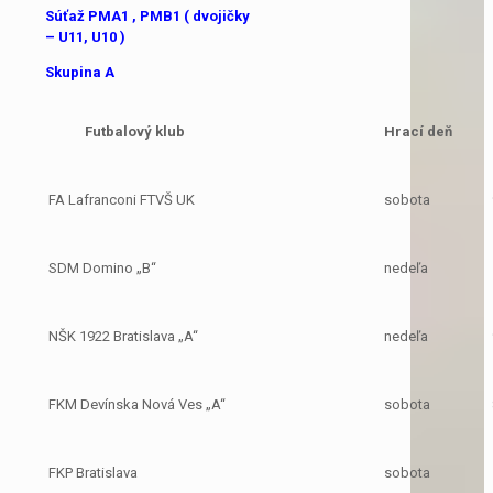
Súťaž PMA1 , PMB1 ( dvojičky
– U11, U10 )
Skupina A
Futbalový klub
Hrací deň
FA Lafranconi FTVŠ UK
sobota
SDM Domino „B“
nedeľa
NŠK 1922 Bratislava „A“
nedeľa
FKM Devínska Nová Ves „A“
sobota
FKP Bratislava
sobota