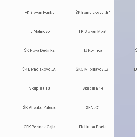
FK Slovan Ivanka
ŠK Bernolákovo „B“
TJ Malinovo
FK Slovan Most
ŠK Nová Dedinka
TJ Rovinka
ŠK Bernolákovo „A“
ŠKO Miloslavov „B“
TJ
Skupina 13
Skupina 14
ŠK Atletiko Zálesie
SFA „C“
CFK Pezinok Cajla
FK Hrubá Borša