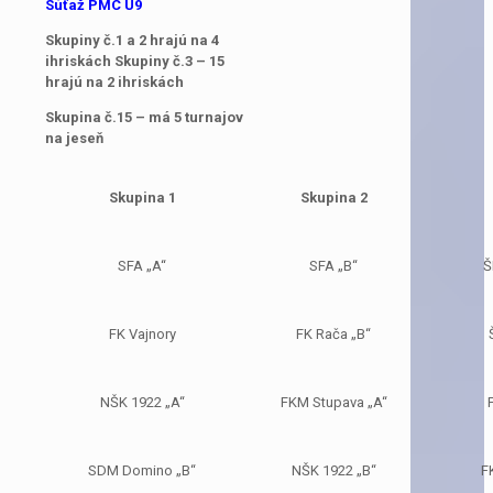
Súťaž PMC U9
Skupiny č.1 a 2 hrajú na 4
ihriskách Skupiny č.3 – 15
hrajú na 2 ihriskách
Skupina č.15 – má 5 turnajov
na jeseň
Skupina 1
Skupina 2
SFA „A“
SFA „B“
Š
FK Vajnory
FK Rača „B“
NŠK 1922 „A“
FKM Stupava „A“
SDM Domino „B“
NŠK 1922 „B“
F