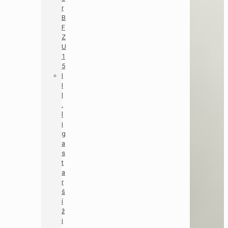
r
B
F
Z
U
1
5
I
I
I
.
l
i
g
a
s
t
a
r
š
í
ž
i