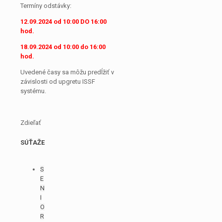
Termíny odstávky:
12.09.2024 od 10:00 DO 16:00
hod.
18.09.2024 od 10:00 do 16:00
hod.
Uvedené časy sa môžu predĺžiť v
závislosti od upgretu ISSF
systému.
Zdieľať
SÚŤAŽE
S
E
N
I
O
R