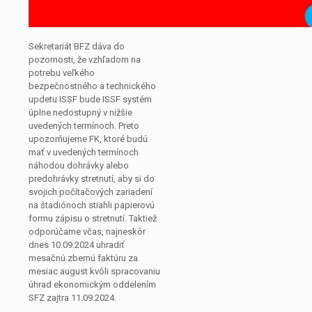
Sekretariát BFZ dáva do
pozornosti, že vzhľadom na
potrebu veľkého
bezpečnostného a technického
updetu ISSF bude ISSF systém
úplne nedostupný v nižšie
uvedených termínoch. Preto
upozorňujeme FK, ktoré budú
mať v uvedených termínoch
náhodou dohrávky alebo
predohrávky stretnutí, aby si do
svojich počítačových zariadení
na štadiónoch stiahli papierovú
formu zápisu o stretnutí. Taktiež
odporúčame včas, najneskôr
dnes 10.09.2024 uhradiť
mesačnú zbernú faktúru za
mesiac august kvôli spracovaniu
úhrad ekonomickým oddelením
SFZ zajtra 11.09.2024.