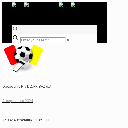
✕
Obsadenie R a DZ/PR BFZ č.7
9. septembra 2024
Zrušené stretnutia U8 až U11