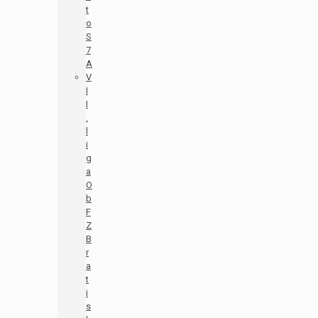
t
o
S
7
A
V
I
I
.
l
i
g
a
O
b
F
Z
B
r
a
t
i
s