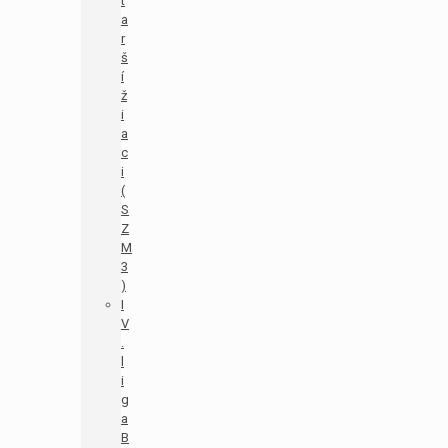
t
a
r
š
í
ž
i
a
c
i
(
S
Z
M
3
)
I
V
.
l
i
g
a
B