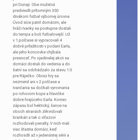
pri Dunaji. Obe mužstvá
predviedli prítomným 350
divákom futbal výbornej úrovne.
Úvod síce patril domácim, ale
hráči Ivanky sa postupne dostali
do tempa a boli futbalovejší. Už
v 1.polčase si vypracovali 4
dobré príležitosti v podaní Earla,
ale jeho koncovke chýbala
presnosť. Po ojedinelej akcii sa
domáci dostali do vedenia a do
šatní sa odchádzalo za stavu 1:0
pre Ráječko. Obraz hry sa
nezmenil ani v 2.polčase a
Ivančania sa dočkali vyrovnania
po rohovom kope a hlavičke
dobre hrajúceho Earla. Koniec
zápasu bol hektický, šance na
oboch stranách zlikvidovali
brankári a tak o víťazovi
rozhodovali penalty. V nich mali
viac štastia domáci, keď
rozhosdli až v jedenástej sérii a