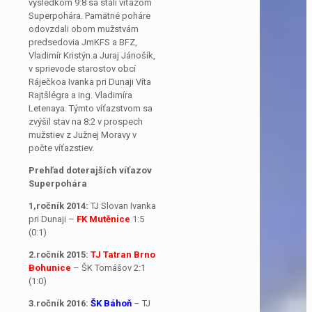
výsledkom 9:8 sa stali víťazom
Superpohára. Pamätné poháre
odovzdali obom mužstvám
predsedovia JmKFS a BFZ,
Vladimír Kristýn.a Juraj Jánošík,
v sprievode starostov obcí
Ráječkoa Ivanka pri Dunaji Víta
Rajtšlégra a ing. Vladimíra
Letenaya. Týmto víťazstvom sa
zvýšil stav na 8:2 v prospech
mužstiev z Južnej Moravy v
počte víťazstiev.
Prehľad doterajších víťazov
Superpohára
1,ročník 2014:
TJ Slovan Ivanka
pri Dunaji –
FK Mutěnice
1:5
(0:1)
2.ročník 2015:
TJ Tatran Brno
Bohunice
– ŠK Tomášov 2:1
(1:0)
3.ročník 2016:
ŠK Báhoň
– TJ