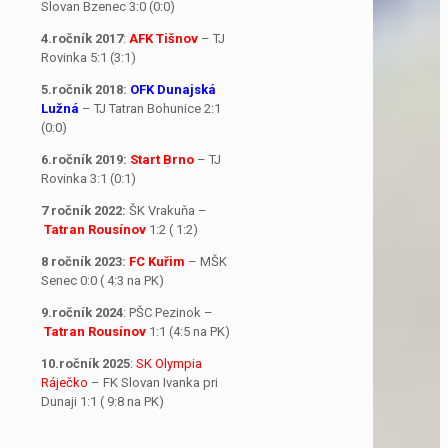
Slovan Bzenec 3:0 (0:0)
4.ročník 2017
:
AFK Tišnov
– TJ
Rovinka 5:1 (3:1)
5.ročník 2018:
OFK Dunajská
Lužná
– TJ Tatran Bohunice 2:1
(0:0)
6.ročník 2019:
Start Brno
– TJ
Rovinka 3:1 (0:1)
7 ročník 2022:
ŠK Vrakuňa –
Tatran Rousínov
1:2 ( 1:2)
8 ročník 2023:
FC Kuřim
– MŠK
Senec 0:0 ( 4:3 na PK)
9.ročník 2024
: PŠC Pezinok –
Tatran Rousínov
1:1 (4:5 na PK)
10.ročník 2025
:
SK Olympia
Ráječko
– FK Slovan Ivanka pri
Dunaji 1:1 ( 9:8 na PK)