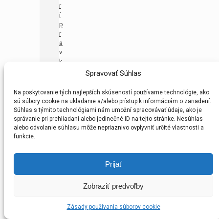
r
í
p
r
a
v
k
a
Spravovať Súhlas
U
1
Na poskytovanie tých najlepších skúseností používame technológie, ako
1
sú súbory cookie na ukladanie a/alebo prístup k informáciám o zariadení.
–
Súhlas s týmito technológiami nám umožní spracovávať údaje, ako je
M
správanie pri prehliadaní alebo jedinečné ID na tejto stránke. Nesúhlas
A
alebo odvolanie súhlasu môže nepriaznivo ovplyvniť určité vlastnosti a
(
funkcie.
P
R
Prijať
M
A
)
Zobraziť predvoľby
B
F
Zásady používania súborov cookie
Z