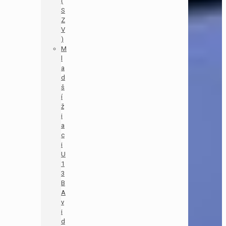
(
S
Z
V
)
M
l
a
d
š
í
ž
i
a
c
i
U
1
3
B
A
v
i
d