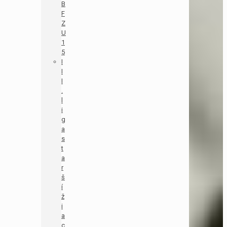
B
F
Z
U
1
5
I
I
I
.
l
i
g
a
s
t
a
r
š
í
ž
i
a
c