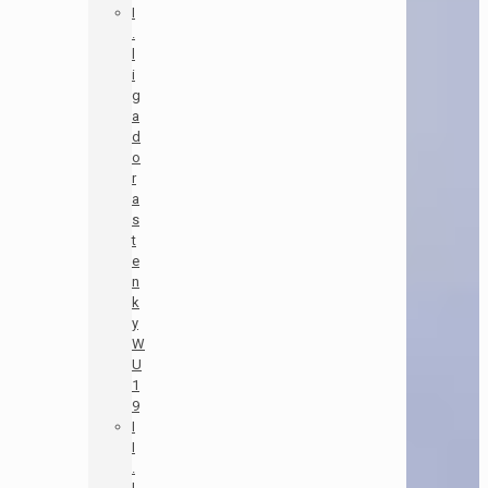
I
.
l
i
g
a
d
o
r
a
s
t
e
n
k
y
W
U
1
9
I
I
.