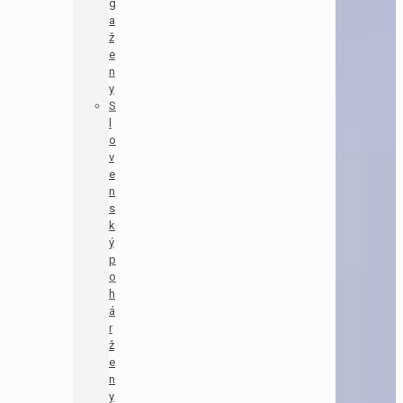
g
a
ž
e
n
y
S
l
o
v
e
n
s
k
ý
p
o
h
á
r
ž
e
n
y