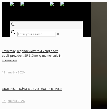
✕
Trénerskej legende Jozefovi Venglošovi
udelil prezident SR štátne vyznamenanie in
memoriam
12. januára 2026
ÚRADNÁ SPRÁVA Č.27 ZO DŇA 16.01.2026
16. januára 2026