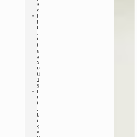
a
d
I
I
I
.
L
i
g
a
S
D
U
1
9
I
I
I
.
L
i
g
a