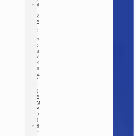
B
F
Z
P
r
í
p
r
a
v
k
a
U
1
1
(
P
M
A
3
)
B
F