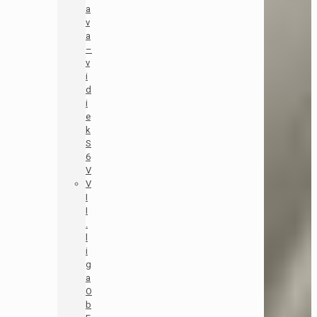
a
v
a
–
v
i
d
i
e
k
S
6
V
V
I
I
.
l
i
g
a
O
b