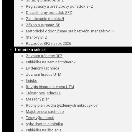
Súťažný poriadok SFZ
Registračný a prestupový poriadok SFZ
Disciplinárny poriadok SFZ
Zaraďovanie do súťaží
Zákon o organiz. ŠP
Metodické odporučenie pre bezpečn. manažérov FK
Stanovy BFZ
Rozpočet BFZ na rok 2026
Trénerská sekcia
Zoznam trénerov BFZ
Prihláška na seminár trénerov
Evidenčný list hráča
Zoznam hráčov UTM
Ihrisko
Rozpis činnosti trénera UTM
Tréningová jednotka
Mesačný plán
Ročný plán podľa týždenných mikrocyklov
Majstrovské stretnutie
Testy výkonnosti
Vyhodnotenie ročníka
Prihláška na školenia