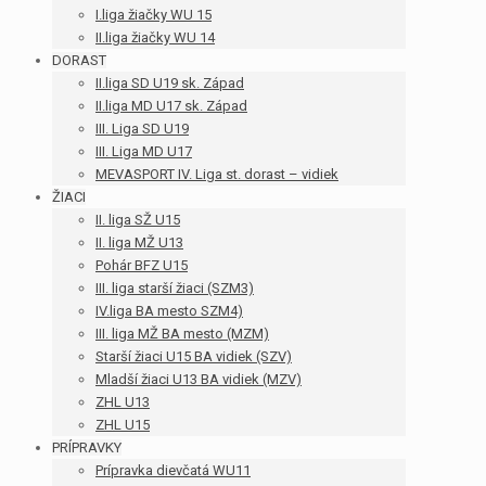
I.liga žiačky WU 15
II.liga žiačky WU 14
DORAST
II.liga SD U19 sk. Západ
II.liga MD U17 sk. Západ
III. Liga SD U19
III. Liga MD U17
MEVASPORT IV. Liga st. dorast – vidiek
ŽIACI
II. liga SŽ U15
II. liga MŽ U13
Pohár BFZ U15
III. liga starší žiaci (SZM3)
IV.liga BA mesto SZM4)
III. liga MŽ BA mesto (MZM)
Starší žiaci U15 BA vidiek (SZV)
Mladší žiaci U13 BA vidiek (MZV)
ZHL U13
ZHL U15
PRÍPRAVKY
Prípravka dievčatá WU11