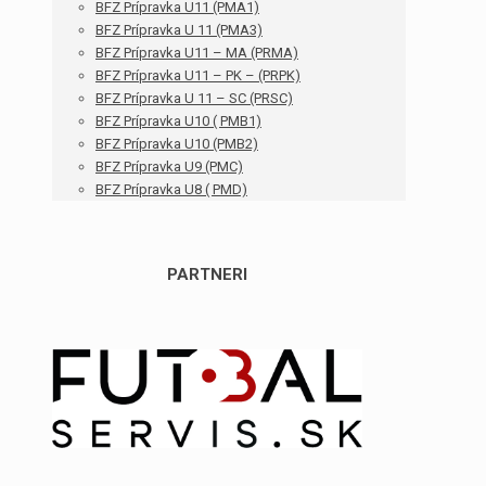
BFZ Prípravka U11 (PMA1)
BFZ Prípravka U 11 (PMA3)
BFZ Prípravka U11 – MA (PRMA)
BFZ Prípravka U11 – PK – (PRPK)
BFZ Prípravka U 11 – SC (PRSC)
BFZ Prípravka U10 ( PMB1)
BFZ Prípravka U10 (PMB2)
BFZ Prípravka U9 (PMC)
BFZ Prípravka U8 ( PMD)
PARTNERI