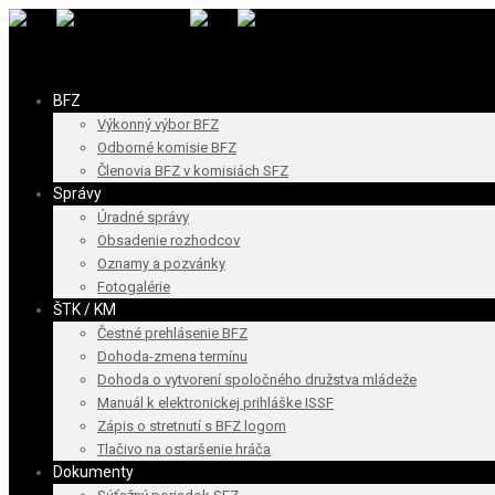
BFZ
Výkonný výbor BFZ
Odborné komisie BFZ
Členovia BFZ v komisiách SFZ
Správy
Úradné správy
Obsadenie rozhodcov
Oznamy a pozvánky
Fotogalérie
ŠTK / KM
Čestné prehlásenie BFZ
Dohoda-zmena termínu
Dohoda o vytvorení spoločného družstva mládeže
Manuál k elektronickej prihláške ISSF
Zápis o stretnutí s BFZ logom
Tlačivo na ostaršenie hráča
Dokumenty