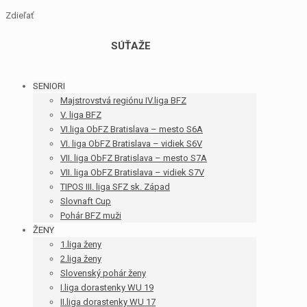
Zdieľať
SÚŤAŽE
SENIORI
Majstrovstvá regiónu IV.liga BFZ
V. liga BFZ
VI.liga ObFZ Bratislava – mesto S6A
VI. liga ObFZ Bratislava – vidiek S6V
VII. liga ObFZ Bratislava – mesto S7A
VII. liga ObFZ Bratislava – vidiek S7V
TIPOS III. liga SFZ sk. Západ
Slovnaft Cup
Pohár BFZ muži
ŽENY
1.liga ženy
2.liga ženy
Slovenský pohár ženy
I.liga dorastenky WU 19
II.liga dorastenky WU 17