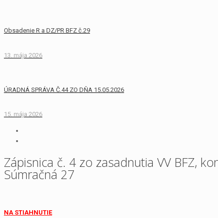
Obsadenie R a DZ/PR BFZ č.29
13. mája 2026
ÚRADNÁ SPRÁVA Č.44 ZO DŇA 15.05.2026
15. mája 2026
Zápisnica č. 4 zo zasadnutia VV BFZ, k
Súmračná 27
NA STIAHNUTIE