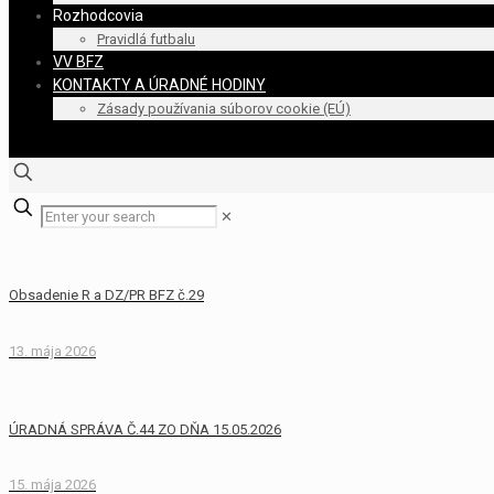
Rozhodcovia
Pravidlá futbalu
VV BFZ
KONTAKTY A ÚRADNÉ HODINY
Zásady používania súborov cookie (EÚ)
✕
Obsadenie R a DZ/PR BFZ č.29
13. mája 2026
ÚRADNÁ SPRÁVA Č.44 ZO DŇA 15.05.2026
15. mája 2026