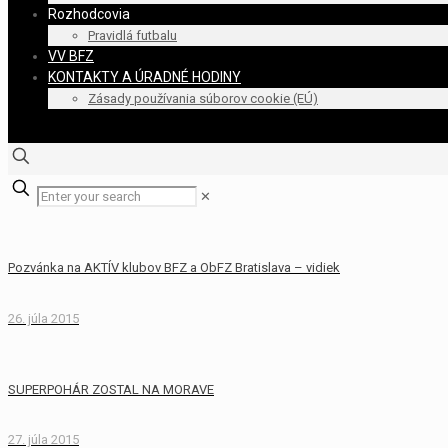
Rozhodcovia
Pravidlá futbalu
VV BFZ
KONTAKTY A ÚRADNÉ HODINY
Zásady používania súborov cookie (EÚ)
✕
Pozvánka na AKTÍV klubov BFZ a ObFZ Bratislava – vidiek
26. júla 2015
SUPERPOHÁR ZOSTAL NA MORAVE
27. júla 2015