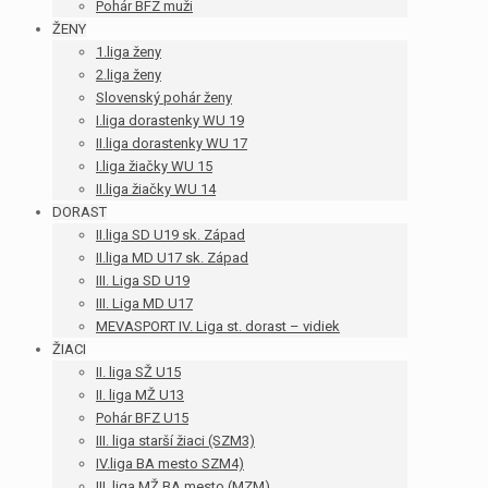
Pohár BFZ muži
ŽENY
1.liga ženy
2.liga ženy
Slovenský pohár ženy
I.liga dorastenky WU 19
II.liga dorastenky WU 17
I.liga žiačky WU 15
II.liga žiačky WU 14
DORAST
II.liga SD U19 sk. Západ
II.liga MD U17 sk. Západ
III. Liga SD U19
III. Liga MD U17
MEVASPORT IV. Liga st. dorast – vidiek
ŽIACI
II. liga SŽ U15
II. liga MŽ U13
Pohár BFZ U15
III. liga starší žiaci (SZM3)
IV.liga BA mesto SZM4)
III. liga MŽ BA mesto (MZM)