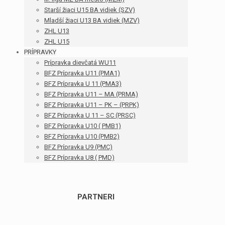
Starší žiaci U15 BA vidiek (SZV)
Mladší žiaci U13 BA vidiek (MZV)
ZHL U13
ZHL U15
PRÍPRAVKY
Prípravka dievčatá WU11
BFZ Prípravka U11 (PMA1)
BFZ Prípravka U 11 (PMA3)
BFZ Prípravka U11 – MA (PRMA)
BFZ Prípravka U11 – PK – (PRPK)
BFZ Prípravka U 11 – SC (PRSC)
BFZ Prípravka U10 ( PMB1)
BFZ Prípravka U10 (PMB2)
BFZ Prípravka U9 (PMC)
BFZ Prípravka U8 ( PMD)
PARTNERI