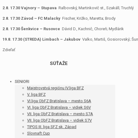
2.8. 17.30 Vajnory – Stupava
Ralbovský, Martinkovič st., Szakáll; Truchlý
2.8. 17.30 Závod – FC Malacky
Fischer, Križko, Maretta; Brody
2.8. 17.30 Šenkvice – Rusovce
Dávid D., Kachnič, Choreň; Mydlárik
19.8. 17.30 (STREDA) Limbach – Jakubov
Valko, Martiš, Gosiorovský; Šun
Zdieľať
SÚŤAŽE
SENIORI
Majstrovstvá regiónu IV.liga BFZ
V. liga BFZ
VI.liga ObFZ Bratislava – mesto S6A
VI. liga ObFZ Bratislava – vidiek S6V
VII. liga ObFZ Bratislava – mesto S7A
VII. liga ObFZ Bratislava – vidiek S7V
TIPOS III. liga SFZ sk. Západ
Slovnaft Cup