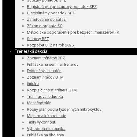
Súťažný poriadok SFZ
Registračný a prestupový poriadok SFZ
Disciplinárny poriadok SFZ
Zaraďovanie do súťaží
Zákon o organiz. ŠP
Metodické odporučenie pre bezpečn. manažérov FK
Stanovy BFZ
Rozpočet BFZ na rok 2026
Trénerská sekcia
Zoznam trénerov BFZ
Prihláška na seminár trénerov
Evidenčný list hráča
Zoznam hráčov UTM
Ihrisko
Rozpis činnosti trénera UTM
Tréningová jednotka
Mesačný plán
Ročný plán podľa týždenných mikrocyklov
Majstrovské stretnutie
Testy výkonnosti
Vyhodnotenie ročníka
Prihláška na školenia