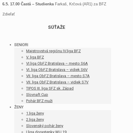
6.5. 17.00 Častá – Studienka
Farkaš, Krčová (AR1) za BFZ
Zdieľať
SÚŤAŽE
SENIORI
Majstrovstvá regiónu IV.liga BFZ
V. liga BFZ
VI.liga ObFZ Bratislava – mesto S6A
VI. liga ObFZ Bratislava – vidiek S6V
VII. liga ObFZ Bratislava – mesto S7A
VII. liga ObFZ Bratislava – vidiek S7V
TIPOS III. liga SFZ sk. Západ
Slovnaft Cup
Pohár BFZ muži
ŽENY
1.liga ženy
2.liga ženy
Slovenský pohár ženy
I.liga dorastenky WU 19