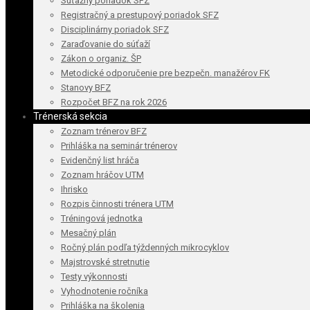
Súťažný poriadok SFZ
Registračný a prestupový poriadok SFZ
Disciplinárny poriadok SFZ
Zaraďovanie do súťaží
Zákon o organiz. ŠP
Metodické odporučenie pre bezpečn. manažérov FK
Stanovy BFZ
Rozpočet BFZ na rok 2026
Trénerská sekcia
Zoznam trénerov BFZ
Prihláška na seminár trénerov
Evidenčný list hráča
Zoznam hráčov UTM
Ihrisko
Rozpis činnosti trénera UTM
Tréningová jednotka
Mesačný plán
Ročný plán podľa týždenných mikrocyklov
Majstrovské stretnutie
Testy výkonnosti
Vyhodnotenie ročníka
Prihláška na školenia