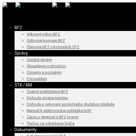
BFZ
Výkonný výbor BFZ
Odborné komisie BFZ
Členovia BFZ v komisiách SFZ
Správy
Úradné správy
Obsadenie rozhodcov
Oznamy a pozvánky
Fotogalérie
ŠTK / KM
Čestné prehlásenie BFZ
Dohoda-zmena termínu
Dohoda o vytvorení spoločného družstva mládeže
Manuál k elektronickej prihláške ISSF
Zápis o stretnutí s BFZ logom
Tlačivo na ostaršenie hráča
Dokumenty