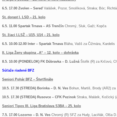
6.5. 17.00 Zvolen – Sereď
Valášek, Pozor, Smolíková, Straka; Bóc; Richtá
St. dorast I. LSD – 21. kolo
6.5. 11.00 Spartak Trnava – AS Trenčín
Chromý, Sluk, Gaži; Kopča
St. žiaci I.LSŽ – U15, U14 – 21. kolo
6.5. 10.00-12.00 Inter – Spartak Trnava
Bláha, Vašš za Čižmára, Kardelis
II. Liga Ženy skupina „A“ – 12. kolo – dohrávka
8.5. 10.00 (PONDELOK) FK Dúbravka – D. Lužná
Štofik (R) za Krčovú, C
Súťaže riadené BFZ
Seniori Pohár BFZ – Štvrťfinále
10.5. 17.30 (STREDA) Borinka – D. N. Ves
Bohun, Martiš, Brody (AR2) za
10.5. 17.30 (STREDA) Rusovce – CFK Pezinok
Straka, Malárik, Kočický 
Seniori Tipos III. Liga Bratislava S3BA – 25. kolo
7.5. 17.00 Lozorno – D. N. Ves
Chromý (R) SFZ za
Hudy, Laciňák, Olša D