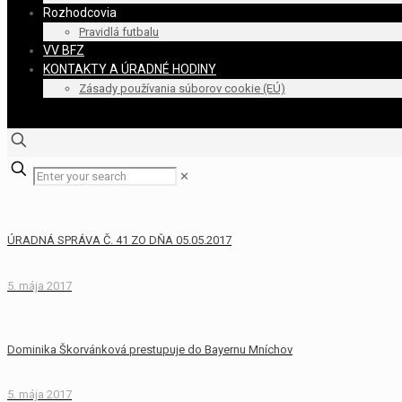
Rozhodcovia
Pravidlá futbalu
VV BFZ
KONTAKTY A ÚRADNÉ HODINY
Zásady používania súborov cookie (EÚ)
✕
ÚRADNÁ SPRÁVA Č. 41 ZO DŇA 05.05.2017
5. mája 2017
Dominika Škorvánková prestupuje do Bayernu Mníchov
5. mája 2017