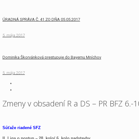
ÚRADNÁ SPRÁVA Č. 41 ZO DŇA 05.05.2017
5. mája 2017
Dominika Škorvánková prestupuje do Bayernu Mníchov
5. mája 2017
Zmeny v obsadení R a DS – PR BFZ 6.-10
Súťaže riadené SFZ
II. Liga o postup – 28. kolo/ 6. kolo nadstavby