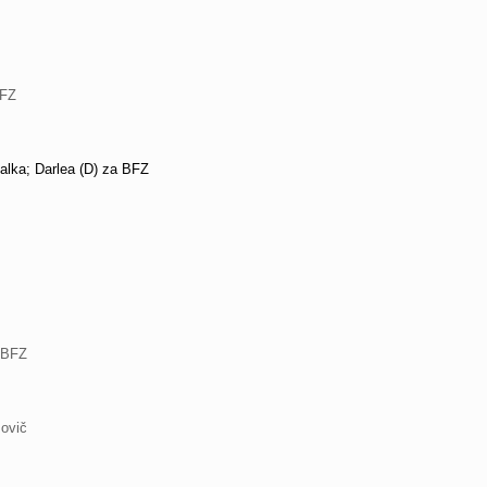
SFZ
alka; Darlea (D) za BFZ
 BFZ
žovič