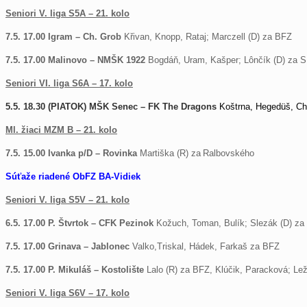
Seniori V. liga S5A – 21. kolo
7.5. 17.00 Igram – Ch. Grob
Křivan, Knopp, Rataj; Marczell (D) za BFZ
7.5. 17.00 Malinovo – NMŠK 1922
Bogdáň, Uram, Kašper; Lônčík (D) za 
Seniori VI. liga S6A – 17. kolo
5.5. 18.30 (PIATOK) MŠK Senec – FK The Dragons
Koštrna, Hegedüš, Ch
Ml. žiaci MZM B – 21. kolo
7.5. 15.00 Ivanka p/D – Rovinka
Martiška (R) za
Ralbovského
Súťaže riadené ObFZ BA-Vidiek
Seniori V. liga S5V – 21. kolo
6.5. 17.00 P. Štvrtok – CFK Pezinok
Kožuch, Toman, Bulík; Slezák (D) za
7.5. 17.00 Grinava – Jablonec
Valko,Triskal, Hádek, Farkaš za BFZ
7.5. 17.00 P. Mikuláš – Kostolište
Lalo (R) za BFZ, Klúčik, Paracková; Le
Seniori V. liga S6V – 17. kolo