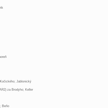
rik
horeň
 Kočického; Jablonický
(AR2) za Brodyho; Keller
.; Beňo