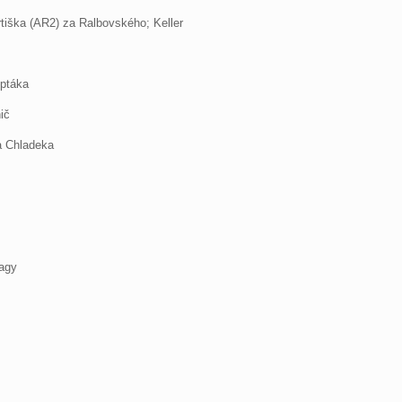
tiška (AR2) za Ralbovského; Keller
uptáka
ič
za Chladeka
Nagy