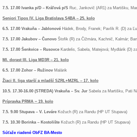
7.5. 17.00 Ivanka p/D – Kráľová p/S
Ruc, Jankovič (AR1) za Martišku, Mar
Seniori Tipos IV. Liga Bratislava S4BA – 25. kolo
6.5. 17.00 Vrakuňa – Jablonové
Hádek, Brody, Franek; Pavlík R. (D) za Ľ
7.5. 17.00 Jakubov – Čunovo
Štofik (R) za Čižmára, Kachnič, Kalmár; Ban
7.5. 17.00 Šenkvice – Rusovce
Kardelis, Sabela, Matejová; Mydlárik (D) 
Ml. dorast III. Liga MD3R – 21. kolo
6.5. 17.00 Zohor – Ružinov
Malárik
Žiaci II. liga starší a mladší SZRL+MZRL – 17. kolo
10.5. 17.30-16.00 (STREDA) Vrakuňa – Sv. Jur
Sabela za
Martišku, Pati 
Prípravka PRMA
–
19. kolo
7.5. 9.00 Stupava – V. Leváre
Kožuch (R) za Randu (HP UT Stupava)
7.5. 10.30 Borinka – Kostolište
Kožuch (R) za Randu (HP UT Stupava)
Súťaže riadené ObFZ BA-Mesto