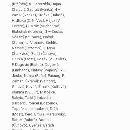
(Kráľová),
5 –
Köszikla, Bajan
(Sv. Jur), Szorád (Ivanka),
4 –
Pavúk (Ivanka), Kročka (Báhoň),
Hrdlička
(D. N. Ves), Hájek
(V.
Leváre),
H. Mráz (Suchohrad),
Blahutiak (Kráľová),
3 –
Sedlár,
Ščasný (Stupava), Piaček
(Zohor), J. Vrbinčík, Stehlík,
Nemec (Lozorno), J. Mrva
(Šenkvice), Baláž (Čunovo),
Hrutka (Most), Kozák (V. Leváre),
P. Dugovič (Blatné), Dugovič
(Limbach), Cintavý (Vajnory),
2 –
Ješko, Kalina (Rača),
Fašung, P.
Zeman, Škrabák (Vajnory),
Galovič, Kováč, Šmálik
(Kráľová),
Klanica
(Sv. Jur), Matoška,
Bakyta, Tarči (Limbach),
Barbarič, Poncer
(Lozorno),
Ťapuška, Lembakoali, Držík
(Most), Pero, Brnula, Maršovský
,
Bartek (Báhoň), Bodics
(Čunovo), Gyenes, Baráth