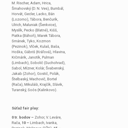
M. Rischer, Adam, Hrica,
Šmahovský (D. N. Ves), Bumbál,
Horvát, Gecler, Lacko, Bán
(Lozorno), Tábora, Benčurík,
Ulrich, Maluniak (Šenkvice),
Myslík, Pecko (Blatné), Kišš,
Piatka
(Báhoň), Marek Tábora,
Srnánek, Tyko, Kozmon
(Pezinok), Vlček, Kulaš, Baša,
Hoška, Gábriš (Kráľová), Hlavina,
Krčmárik, Janotík, Pulman
(Limbach), Sobolič (Suchohrad),
Sabol, Mízner, Kolár, Švabenský,
Jakab (Zohor), Gostič, Polák,
Štelbaský, Machovič, Bortel
(Rača), Mikuláši, Krajčík, Slávik,
Turanský, Soós (Kalinkovo).
Súťaž fair play:
0 tr. bodov –
Zohor, V. Leváre,
Rača,
10 –
Limbach, Ivanka,