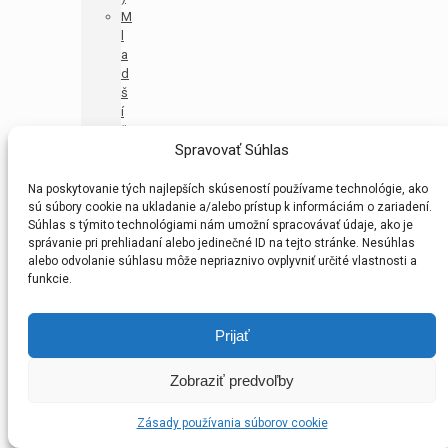
M
l
a
d
š
í
ž
Spravovať Súhlas
i
a
c
Na poskytovanie tých najlepších skúseností používame technológie, ako
i
sú súbory cookie na ukladanie a/alebo prístup k informáciám o zariadení.
Súhlas s týmito technológiami nám umožní spracovávať údaje, ako je
U
správanie pri prehliadaní alebo jedinečné ID na tejto stránke. Nesúhlas
1
alebo odvolanie súhlasu môže nepriaznivo ovplyvniť určité vlastnosti a
3
funkcie.
B
A
v
Prijať
i
d
i
Zobraziť predvoľby
e
k
Zásady používania súborov cookie
(