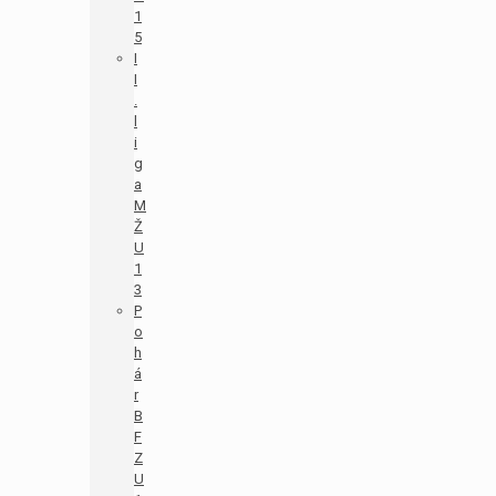
1
5
I
I
.
l
i
g
a
M
Ž
U
1
3
P
o
h
á
r
B
F
Z
U