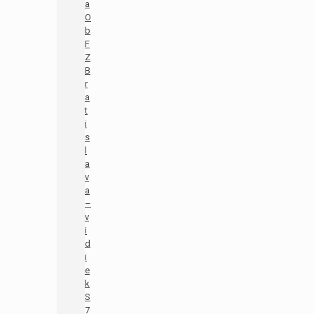
a
O
b
F
Z
B
r
a
t
i
s
l
a
v
a
–
v
i
d
i
e
k
S
7