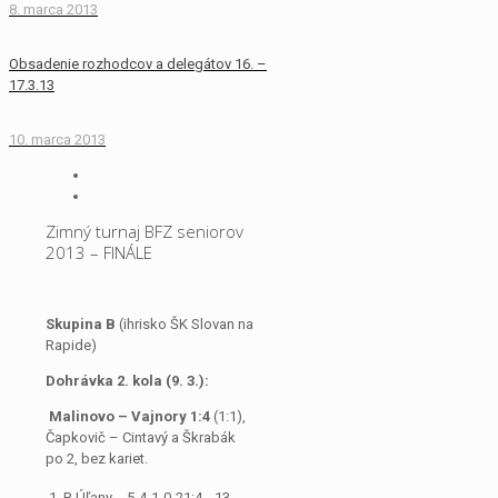
8. marca 2013
Obsadenie rozhodcov a delegátov 16. –
17.3.13
10. marca 2013
Zimný turnaj BFZ seniorov
2013 – FINÁLE
Skupina B
(ihrisko ŠK Slovan na
Rapide)
Dohrávka 2. kola (9. 3.):
Malinovo – Vajnory 1:4
(1:1),
Čapkovič – Cintavý a Škrabák
po 2, bez kariet.
1. P. Úľany
5
4
1
0
21:4
13