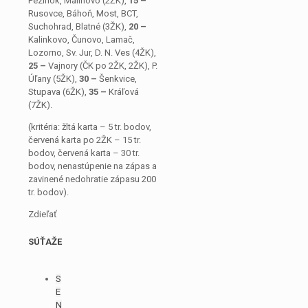
Pezinok, Malinovo (2ŽK),
15 –
Rusovce, Báhoň, Most, BCT,
Suchohrad, Blatné (3ŽK),
20 –
Kalinkovo, Čunovo, Lamač,
Lozorno, Sv. Jur, D. N. Ves (4ŽK),
25 –
Vajnory (ČK po 2ŽK, 2ŽK), P.
Úľany (5ŽK),
30 –
Šenkvice,
Stupava (6ŽK),
35 –
Kráľová
(7ŽK).
(kritéria: žltá karta – 5 tr. bodov,
červená karta po 2ŽK – 15 tr.
bodov, červená karta – 30 tr.
bodov, nenastúpenie na zápas a
zavinené nedohratie zápasu 200
tr. bodov).
Zdieľať
SÚŤAŽE
S
E
N