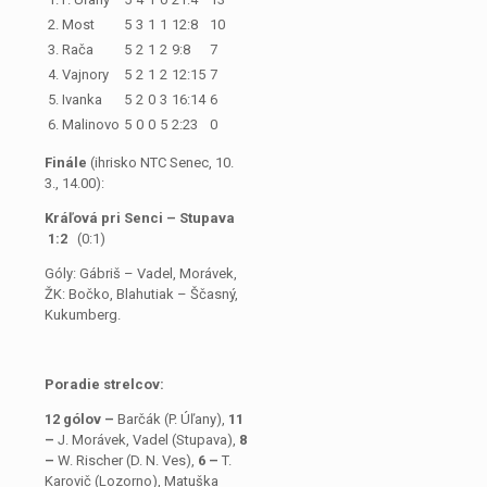
2. Most
5
3
1
1
12:8
10
3. Rača
5
2
1
2
9:8
7
4. Vajnory
5
2
1
2
12:15
7
5. Ivanka
5
2
0
3
16:14
6
6. Malinovo
5
0
0
5
2:23
0
Finále
(ihrisko NTC Senec, 10.
3., 14.00):
Kráľová pri Senci – Stupava
1:2
(0:1)
Góly: Gábriš – Vadel, Morávek,
ŽK: Bočko, Blahutiak – Ščasný,
Kukumberg.
Poradie strelcov:
12 gólov –
Barčák (P. Úľany),
11
–
J. Morávek, Vadel
(Stupava),
8
–
W. Rischer (D. N. Ves),
6 –
T.
Karovič (Lozorno), Matuška