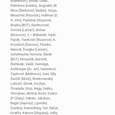
(Kalinkovo), Bician, Glváč,
Klembara (Ivanka), Augustín, M.
Mrva (Šenkvice), Baďura, Varga,
Minarovič (Pezinok), Hullman (D.
N. Ves), Popluhár (Stupava),
Briatka (BCT), Rechtorovič,
Vondra (Lamač), Bölner
(Rusovce),
1 –
Blahutiak, Hipki,
Pupák, Trankovič (Rusovce), K.
Kovašich (Čunovo), Pšenko,
Mancál, Ďurajka (Lamač),
Scherhaufer, Homola, Šlavík
(BCT), Moravčík, Berzedi,
Štefánek, Vašík, Kemláge,
Achberger (Sv. Jur), Galamboš,
Čapkovič (Malinovo), Sani, Bíly,
Ševčík (Most), Brestovanský,
Ležovič, Šimek, Kochan,
Čmarada, Grúz, Nagy, Vaško,
Chovanec, Molnár, Boris, Szabo
(P. Úľany), Fekete, Jakubec,
Bagin (Vajnory), Lipnický
(Ivanka), Kukumberg, Tun, Rybár,
Kostka, Katona (Stupava), Valla,