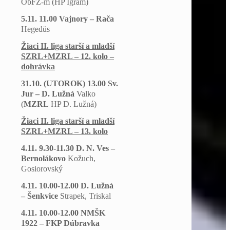
ObFZ-m
(HP Igram)
5.11. 11.00 Vajnory – Rača
Hegedüs
Žiaci II. liga starší a mladší
SZRL+MZRL – 12. kolo –
dohrávka
31.10. (UTOROK) 13.00 Sv.
Jur – D. Lužná
Valko
(
MZRL
HP D. Lužná)
Žiaci II. liga starší a mladší
SZRL+MZRL – 13. kolo
4.11. 9.30-11.30 D. N. Ves –
Bernolákovo
Kožuch,
Gosiorovský
4.11. 10.00-12.00 D. Lužná
– Šenkvice
Strapek, Triskal
4.11. 10.00-12.00 NMŠK
1922 – FKP Dúbravka