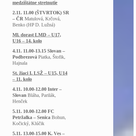
medzištátne stretnutie
2.11. 11.00 (ŠTVRTOK) SR
– ČR
Matulová, Krčová,
Benko (HP D. Lužná)
Ml. dorast LMD – U17,
U16 – 14. kolo
4.11. 11.00-13.15 Slovan –
Podbrezová
Piatka, Štofik,
Hajnala
St. žiaci I. LSŽ – U15, U14
– 11. kolo
4.11. 10.00-12.00 Inter –
Slovan
Bláha, Parilák,
Henček
5.11. 10.00-12.00 FC
Petržalka – Senica
Bohun,
Kočický, Klúčik
5.11. 13.00-15.00 K. Ves –