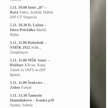
5.11. 10.00 Inter „B“ –
Rača
Valko, Szakáll, Hádek
(HP UT Stupava)
5.11. 10.30 D. Lužná –
Iskra Petržalka
Martiš,
Bláha
5.11. 11.00 Rohožník –
NMŠK 1922
Ježík ,
Tanglmayer
5.11. 11.00 MŠK Senec –
Ružinov
Křivan, Rataj,
Vanek za ObFZ-m
(HP
Igram)
5.11. 11.00 Šenkvice –
Zohor
Farkaš
5.11. 13.30 Šamorín
Hamuliakovo – Ivanka p/D
Samko, Sabela