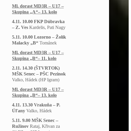
Ml. dorast MD3R – U17 –
Skupina „A“– 13. kolo
4.11. 10.00 FKP Dúbravka
– Z. Ves
Kardelis, Pati Nagy
5.11. 10.00 Lozorno – Žolík
Malacky „B“
Tománek
Ml. dorast MD3R – U17 –
Skupina „B“– 11. kolo
2.11. 14.30 (ŠTVRTOK)
MŠK Senec – PŠC Pezinok
Valko, Hádek
(HP Igram)
Ml. dorast MD3R – U17 –
Skupina „B“– 13. kolo
4.11. 13.30 Vrakuňa – P.
Úľany
Valko, Hádek
5.11. 9.00 MŠK Senec –
Ružinov
Rataj, Křivan za