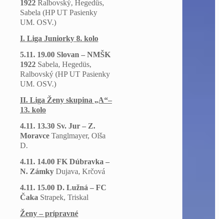
1922
Ralbovský, Hegedüs,
Sabela
(HP UT Pasienky
UM. OSV.)
I. Liga Juniorky 8. kolo
5.11. 19.00 Slovan – NMŠK
1922
Sabela, Hegedüs,
Ralbovský
(HP UT Pasienky
UM. OSV.)
II. Liga Ženy skupina „A“–
13. kolo
4.11. 13.30 Sv. Jur – Z.
Moravce
Tanglmayer, Olša
D.
4.11. 14.00 FK Dúbravka –
N. Zámky
Dujava, Krčová
4.11. 15.00 D. Lužná – FC
Čaka
Strapek, Triskal
Ženy – prípravné