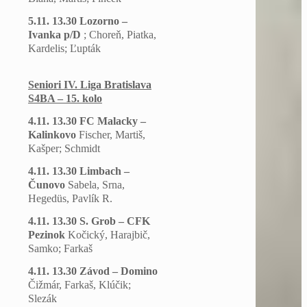
5.11. 13.30 Lozorno –
Ivanka p/D
; Choreň, Piatka,
Kardelis; Ľupták
Seniori IV. Liga Bratislava
S4BA – 15. kolo
4.11. 13.30 FC Malacky –
Kalinkovo
Fischer, Martiš,
Kašper; Schmidt
4.11. 13.30 Limbach –
Čunovo
Sabela, Srna,
Hegedüs, Pavlík R.
4.11. 13.30 S. Grob – CFK
Pezinok
Kočický, Harajbič,
Samko; Farkaš
4.11. 13.30 Závod – Domino
Čižmár, Farkaš, Klúčik;
Slezák