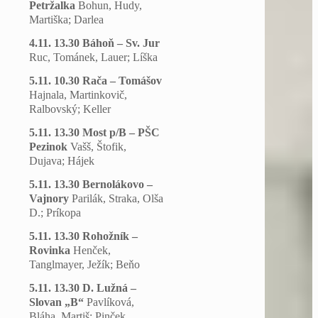
Petržalka
Bohun, Hudy,
Martiška; Darlea
4.11. 13.30 Báhoň – Sv. Jur
Ruc, Tománek, Lauer; Líška
5.11. 10.30 Rača – Tomášov
Hajnala, Martinkovič,
Ralbovský; Keller
5.11. 13.30 Most p/B – PŠC
Pezinok
Vašš, Štofik,
Dujava; Hájek
5.11. 13.30 Bernolákovo –
Vajnory
Parilák, Straka, Olša
D.; Príkopa
5.11. 13.30 Rohožník –
Rovinka
Henček,
Tanglmayer, Ježík; Beňo
5.11. 13.30 D. Lužná –
Slovan „B“
Pavlíková,
Bláha, Martiš; Pinček