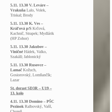
5.11. 13.30 V. Leváre –
Vrakuňa
Lalo, Volek,
Triskal; Brody
5.11. 13.30 K. Ves –
Kráľová p/S
Krčová,
Kachnič, Strapek; Mydlárik
(HP Zohor)
5.11. 13.30 Jakubov –
Viničné
Hádek, Valko,
Szakáll; Jablonický
5.11. 13.30 Rusovce –
Lamač
Kožuch,
Gosiorovský, Lomňančík;
Lazar
St. dorast SD3R – U19 –
13. kolo
4.11. 13.30 Domino – PŠC
Pezinok
Ralbovský, Vašš,
Choreň