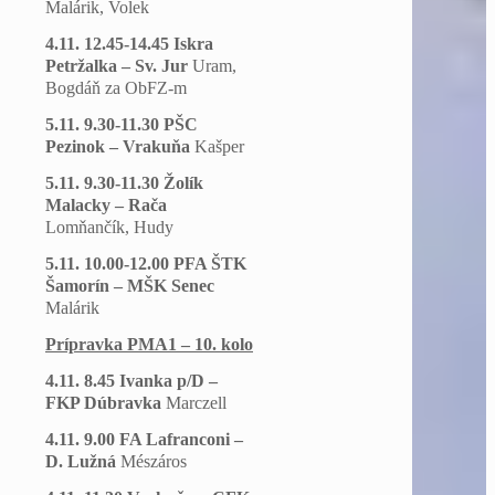
Malárik, Volek
4.11. 12.45-14.45 Iskra
Petržalka – Sv. Jur
Uram,
Bogdáň za ObFZ-m
5.11. 9.30-11.30 PŠC
Pezinok – Vrakuňa
Kašper
5.11. 9.30-11.30 Žolík
Malacky – Rača
Lomňančík, Hudy
5.11. 10.00-12.00 PFA ŠTK
Šamorín – MŠK Senec
Malárik
Prípravka PMA1 – 10. kolo
4.11. 8.45 Ivanka p/D –
FKP Dúbravka
Marczell
4.11. 9.00 FA Lafranconi –
D. Lužná
Mészáros