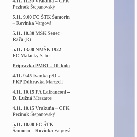
4.11. 11.30 Vrakuňa – CFK
Pezinok
Štepanovský
5.11. 9.00 FC ŠTK Šamorín
– Rovinka
Vargová
5.11. 10.30 MŠK Senec –
Rača
(R)
5.11. 13.00 NMŠK 1922 –
FC Malacky
Sabo
Prípravka PMB1 – 10. kolo
4.11. 9.45 Ivanka p/D –
FKP Dúbravka
Marczell
4.11. 10.15 FA Lafranconi –
D. Lužná
Mészáros
4.11. 10.15 Vrakuňa – CFK
Pezinok
Štepanovský
5.11. 10.00 FC ŠTK
Šamorín – Rovinka
Vargová