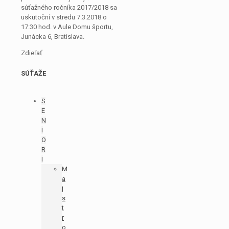
súťažného ročníka 2017/2018 sa
uskutoční v stredu 7.3.2018 o
17:30 hod. v Aule Domu športu,
Junácka 6, Bratislava.
Zdieľať
SÚŤAŽE
S
E
N
I
O
R
I
M
a
j
s
t
r
o