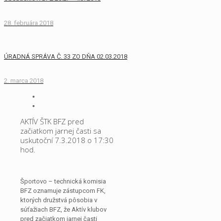
28. februára 2018
ÚRADNÁ SPRÁVA Č. 33 ZO DŇA 02.03.2018
2. marca 2018
AKTÍV ŠTK BFZ pred
začiatkom jarnej časti sa
uskutoční 7.3.2018 o 17:30
hod.
Športovo – technická komisia
BFZ oznamuje zástupcom FK,
ktorých družstvá pôsobia v
súťažiach BFZ, že Aktív klubov
pred začiatkom jarnej časti