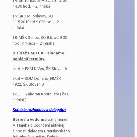
T4: ŠK Tomášov – SO 20.10. od
14.30 hod. – 2 ihriská
T6: ŠKO Miloslavov, SO
11.5.2019 od 9.00 hod. – 2
ihriská
T8: MŠK Senec, SO 8.6. od 9.00
hod. ihr.Reca – 2 ihriská
j/ súťaž PMD U8 – žiadame
nahlásiť termíny:
sk.A – FKM K.Ves, ŠK Slovan A
sk.B – SDM Domino, NMŠK
1922, ŠK Slovan B
sk.E – Záhoran Kostolište ( čas,
ihriská )
Komisia rozhodcov a delegátov
Berie na vedomie
oznámenie
A. Hájeka o ukončení aktívnej
činnosti delegáta Bratislavského
futbalového zväzu. Ďakuje