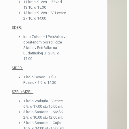
11.kolo K. Ves – Závod
13.10. o 15:30
13.kolo K. Ves – V. Leváre
27.10. o 14:00
SD3R:
kolo Zohor – I.Petržalka v
obrátenom poradí, čiže
2.kolo v Petržalke na
Budatínskej ul. 28.8. o
17:00
MD3R:
1.kolo Senec – PŠC
Pezinok 1.9. o 14:30
SZRL+MZRL:
1.kolo Vrakuňa – Senec
6.9. o 17:00 st./15:00 ml.
3.kolo Šamorín – NMŠK
2.9. o 10:00 st./12:00 ml.
5.kolo Šamorín – Cajla
16.9. o 14:00 st./16:00 ml.