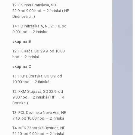
T2: FK Inter Bratislava, SO
22.9.od 9.00 hod. – 2 ihriská ( HP
Drieňova ul. )
T4: FC Petržalka A, NE 21.10. od
9.00 hod. – 2 ihriska
skupina B
T2: FK Rača, SO 29.9. od 10.00
hod. – 2 ihriská
skupina C
T1: FKP Dúbravka, SO 8.9. od
10.00 hod. – 2 ihriská
T2: FKM Stupava, SO 22.9. od
9.00 hod. – 2 ihriská ( HP – FK
Borinka )
T3: FCL Devínska Nová Ves, NE
7.10. od 10.00 hod. – 2 ihriská
T4. MFK Záhorská Bystrica, NE
21.10. od 9.00 hod. – 2 ihriská