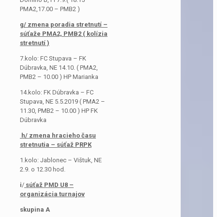
PMA2,17.00 – PMB2 )
g/ zmena poradia stretnutí –
súťaže PMA2, PMB2 ( kolízia
stretnutí )
7.kolo: FC Stupava – FK
Dúbravka, NE 14.10. ( PMA2,
PMB2 – 10.00 ) HP Marianka
14.kolo: FK Dúbravka – FC
Stupava, NE 5.5.2019 ( PMA2 –
11.30, PMB2 – 10.00 ) HP FK
Dúbravka
h/ zmena hracieho času
stretnutia – súťaž PRPK
1.kolo: Jablonec – Vištuk, NE
2.9. o 12.30 hod.
i
/
súťaž PMD U8 –
organizácia turnajov
skupina A