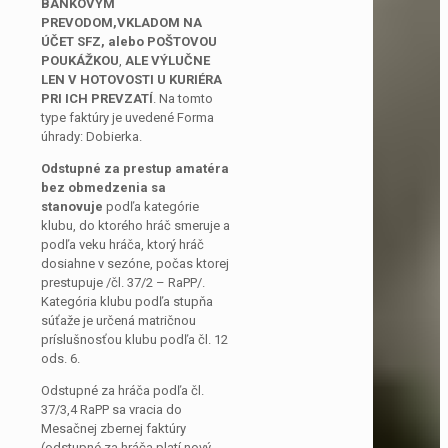
BANKOVÝM
PREVODOM,VKLADOM NA
ÚČET SFZ, alebo POŠTOVOU
POUKÁŽKOU
,
ALE VÝLUČNE
LEN V HOTOVOSTI U KURIÉRA
PRI ICH PREVZATÍ
. Na tomto
type faktúry je uvedené Forma
úhrady: Dobierka.
Odstupné za prestup amatéra
bez obmedzenia sa
stanovuje
podľa kategórie
klubu, do ktorého hráč smeruje a
podľa veku hráča, ktorý hráč
dosiahne v sezóne, počas ktorej
prestupuje /čl. 37/2 – RaPP/.
Kategória klubu podľa stupňa
súťaže je určená matričnou
príslušnosťou klubu podľa čl. 12
ods. 6.
Odstupné za hráča podľa čl.
37/3,4 RaPP sa vracia do
Mesačnej zbernej faktúry
(odstupné za hráča platí nový