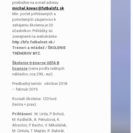
priebežne na e-mail adresu:
michal.kovac@futbalsfz.sk
.
Min. počet prihlásených a
potvrdených záujemcov k
zahájeniu školenia je 20
účastníkov. Prihlášky sú
zverejnené na webstránke :
http://bfz.futbalnet.sk /
Tréneri a
mládež / ŠKOLENIE
TRÉNEROV BFZ.
Školenie trénerov UEFA B
licencie
(cena podľa reálnych
nákladov, cca 290,- eur).
Predbežný termín : október 2018
– február 2019.
Rozsah školenia: 120 hod.
(teória + prax).
Prihlásení
: M. Urda, P. Bohuš,
M. Kadlečík, A. Petrušová, K.
Absolon, P. Bacho, V. Mikulášek,
M. Cintula, T. Majtán, R. Babirát,