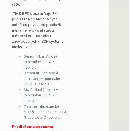
(30).
TMK BFZ upozorňuje
FK
prihlásené do regionálnych
súťaží na povinnosť predložiť
mená trénerov s
platnou
trénerskou licenciou
zaevidovaných v ISSF systéme
nasledovné :
Seniori (III. a IV. liga) –
minimálne UEFA B
licencia
Dorast (III. liga starší
a mladší) – minimálne
UEFA B licencia
Starší žiaci (II. liga) –
minimálne UEFA B
licencia
Ostatné mládežnícke
súťaže – minimálne UEFA
Grassroots C licencia.
Predloženie zoznamu