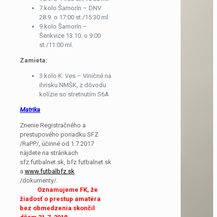
7.kolo Šamorín – DNV
28.9. o 17:00 st./15:30 ml.
9.kolo Šamorín –
Šenkvice 13.10. o 9:00
st./11:00 ml.
Zamieta:
3.kolo K. Ves – Viničné na
ihrisku NMŠK, z dôvodu
kolízie so stretnutím S6A
Matrika
Znenie Registračného a
prestupového poriadku SFZ
/RaPP/, účinné od 1.7.2017
nájdete na stránkach
sfz.futbalnet.sk, bfz.futbalnet.sk
a
www.futbalbfz.sk
/dokumenty/.
Oznamujeme FK,
že
žiadosť o prestup amatéra
bez obmedzenia skončil