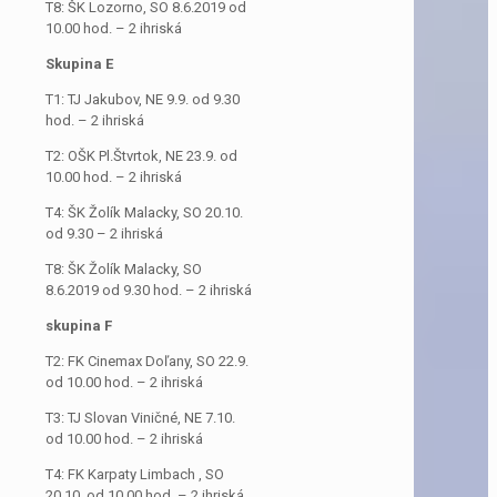
T8: ŠK Lozorno, SO 8.6.2019 od
10.00 hod. – 2 ihriská
Skupina E
T1: TJ Jakubov, NE 9.9. od 9.30
hod. – 2 ihriská
T2: OŠK Pl.Štvrtok, NE 23.9. od
10.00 hod. – 2 ihriská
T4: ŠK Žolík Malacky, SO 20.10.
od 9.30 – 2 ihriská
T8: ŠK Žolík Malacky, SO
8.6.2019 od 9.30 hod. – 2 ihriská
skupina F
T2: FK Cinemax Doľany, SO 22.9.
od 10.00 hod. – 2 ihriská
T3: TJ Slovan Viničné, NE 7.10.
od 10.00 hod. – 2 ihriská
T4: FK Karpaty Limbach , SO
20.10. od 10.00 hod. – 2 ihriská