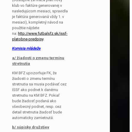
klub vo faktúre generovanej v
nasledujúcom mesiaci, spravidla
je faktúra generovaná vždy 1. v
mesiaci), kompletný návod na
použitie nájdete
na:
http://www.futbalsfz.sk/issf-
platobne-predpisy
.
Komisia mládeže
a/ žiadosti o zmenu termínu
stretnutia
KM BFZ upozorňuje FK, že
žiadosti o zmenu termínu
stretnutia sa musia podávať cez
ISSF ako podnet k danému
stretnutiu na KM BFZ. Pokiaľ
bude žiadosť podaná ako
všeobecný podnet, resp. cez
detail stretnutia žiadosť bude
automaticky zamietnutá.
b/ súpisky družstiev