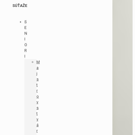
SÚŤAŽE
S
E
N
I
O
R
I
M
a
j
s
t
r
o
v
s
t
v
á
r