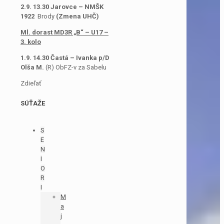
2.9. 13.30 Jarovce – NMŠK
1922
Brody
(Zmena UHČ)
Ml. dorast MD3R „B“ – U17 –
3. kolo
1.9. 14.30 Častá – Ivanka p/D
Olša M.
(R) ObFZ-v za Sabelu
Zdieľať
SÚŤAŽE
S
E
N
I
O
R
I
M
a
j