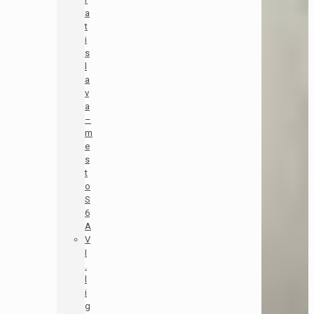
a
t
i
s
l
a
v
a
–
m
e
s
t
o
S
6
A
V
I
.
l
i
g