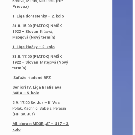
Krčová, Martiš, Kakaščik
(HP
Prievoz)
1. Liga dorastenky – 2. kolo
31.8. 15.00 (PIATOK) NMŠK
1922 – Slovan
Krčová,
Matejová
(Nový termín)
1. Liga žiačky – 2. kolo
31.8. 17.00 (PIATOK) NMŠK
1922 – Slovan
Matejová
(Nový
termín)
Súťaže riadené BFZ
Seniori IV. Liga Bratislava
S4BA – 5. kolo
2.9. 17.00 Sv. Jur – K. Ves
Polák, Kachnič, Sabela; Perašín
(HP Sv. Jur)
Ml. dorast MD3R „A“ – U17 – 3.
kolo