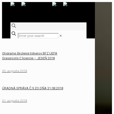
✕
Otvárame školenie trénerov BFZ UEFA
Grassroots C licencie – JESEŇ 2018
30. augusta 2018
ÚRADNÁ SPRÁVA Č.9 ZO DŇA 31.08.2018
31. augusta 2018