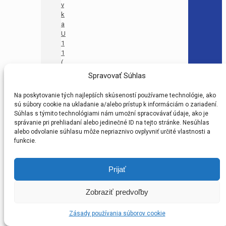
v
k
a
U
1
1
(
P
Spravovať Súhlas
M
A
Na poskytovanie tých najlepších skúseností používame technológie, ako
1
sú súbory cookie na ukladanie a/alebo prístup k informáciám o zariadení.
)
Súhlas s týmito technológiami nám umožní spracovávať údaje, ako je
B
správanie pri prehliadaní alebo jedinečné ID na tejto stránke. Nesúhlas
F
alebo odvolanie súhlasu môže nepriaznivo ovplyvniť určité vlastnosti a
Z
funkcie.
P
r
í
Prijať
p
r
Zobraziť predvoľby
a
v
Zásady používania súborov cookie
k
a