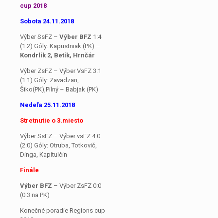
cup 2018
Sobota 24.11.2018
Výber SsFZ –
Výber BFZ
1:4
(1:2) Góly: Kapustniak (PK) –
Kondrlík 2, Betík, Hrnčár
Výber ZsFZ – Výber VsFZ 3:1
(1:1) Góly: Zavadzan,
Šiko(PK),Pilný – Babjak (PK)
Nedeľa 25.11.2018
Stretnutie o 3.miesto
Výber SsFZ – Výber vsFZ 4:0
(2:0) Góly: Otruba, Totkovič,
Dinga, Kapitulčin
Finále
Výber BFZ
– Výber ZsFZ 0:0
(0:3 na PK)
Konečné poradie Regions cup