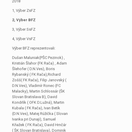
2018
1, Výber ZsFZ
2, Výber BFZ
3, Výber SsFZ
4, Výber VsFZ
Výber BFZ reprezentovali:
Dušan Maluniak(PŠC Pezinok) ,
Kristián Šlahor (FK Rača) , Adam
Šlehofer ( D.N.Ves), Boris
Rybanský ( FK Rača),Richard
Zošš( FK Rača), Filip Janovský (
D.N.Ves), Vladimír Ronec (FC
Malacky), Martin Schlossár (ŠK
Slovan Bratislava B), David
Kondrlík ( OFK D.Lužná), Martin
Kubala ( FK Rača), Ivan Betík
(D.N.Ves), Matej Rúžička ( Slovan
Ivanka pri Dunaji), Samuel
Kňažek ( FK Rača), David Hrnčár
( ŠK Slovan Bratislava), Dominik