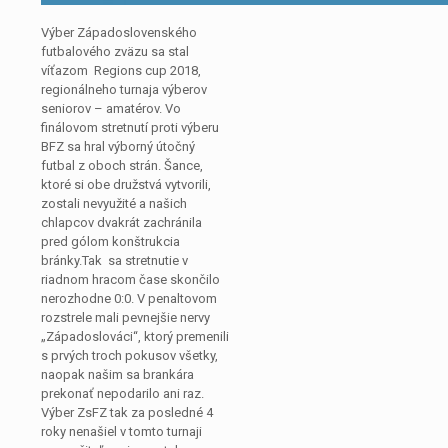
Výber Západoslovenského
futbalového zväzu sa stal
víťazom Regions cup 2018,
regionálneho turnaja výberov
seniorov – amatérov. Vo
finálovom stretnutí proti výberu
BFZ sa hral výborný útočný
futbal z oboch strán. Šance,
ktoré si obe družstvá vytvorili,
zostali nevyužité a našich
chlapcov dvakrát zachránila
pred gólom konštrukcia
bránky.Tak sa stretnutie v
riadnom hracom čase skončilo
nerozhodne 0:0. V penaltovom
rozstrele mali pevnejšie nervy
„Západoslováci“, ktorý premenili
s prvých troch pokusov všetky,
naopak našim sa brankára
prekonať nepodarilo ani raz.
Výber ZsFZ tak za posledné 4
roky nenašiel v tomto turnaji