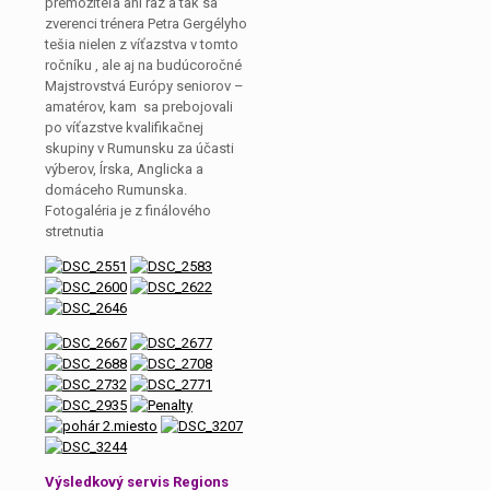
premožiteľa ani raz a tak sa
zverenci trénera Petra Gergélyho
tešia nielen z víťazstva v tomto
ročníku , ale aj na budúcoročné
Majstrovstvá Európy seniorov –
amatérov, kam sa prebojovali
po víťazstve kvalifikačnej
skupiny v Rumunsku za účasti
výberov, Írska, Anglicka a
domáceho Rumunska.
Fotogaléria je z finálového
stretnutia
Výsledkový servis Regions