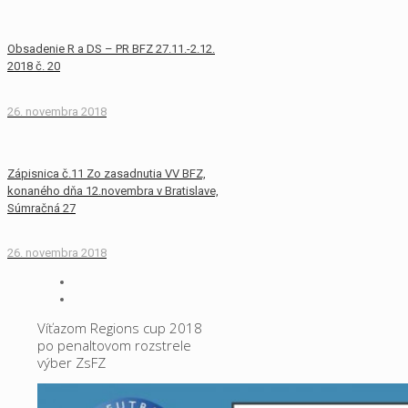
Obsadenie R a DS – PR BFZ 27.11.-2.12.
2018 č. 20
26. novembra 2018
Zápisnica č.11 Zo zasadnutia VV BFZ,
konaného dňa 12.novembra v Bratislave,
Súmračná 27
26. novembra 2018
Víťazom Regions cup 2018
po penaltovom rozstrele
výber ZsFZ