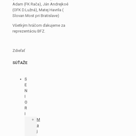
Adam (FK Rača), Ján Andrejkoé
(OFK D.Lužná), Matej Havrila (
Slovan Most pri Bratislave)
Všetkým hráčom ďakujeme za
reprezentáciu BFZ.
Zdieľať
SÚŤAŽE
S
E
N
I
O
R
I
M
a
j