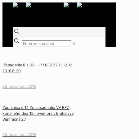
✕
Obsadenie R a DS – PR BFZ 27.11.-2.12.
2018 č. 20
26. novembra 2018
Zápisnica č.11 Zo zasadnutia VV BFZ,
konaného dňa 12.novembra v Bratislave,
Súmračná 27
26. novembra 2018