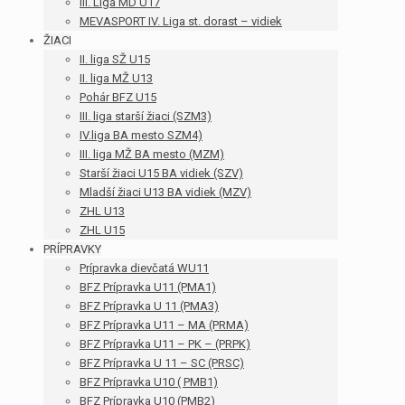
III. Liga MD U17
MEVASPORT IV. Liga st. dorast – vidiek
ŽIACI
II. liga SŽ U15
II. liga MŽ U13
Pohár BFZ U15
III. liga starší žiaci (SZM3)
IV.liga BA mesto SZM4)
III. liga MŽ BA mesto (MZM)
Starší žiaci U15 BA vidiek (SZV)
Mladší žiaci U13 BA vidiek (MZV)
ZHL U13
ZHL U15
PRÍPRAVKY
Prípravka dievčatá WU11
BFZ Prípravka U11 (PMA1)
BFZ Prípravka U 11 (PMA3)
BFZ Prípravka U11 – MA (PRMA)
BFZ Prípravka U11 – PK – (PRPK)
BFZ Prípravka U 11 – SC (PRSC)
BFZ Prípravka U10 ( PMB1)
BFZ Prípravka U10 (PMB2)