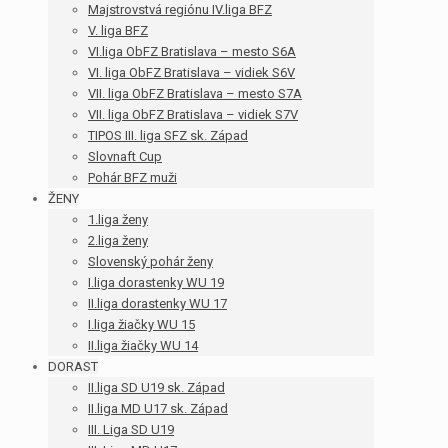
Majstrovstvá regiónu IV.liga BFZ
V. liga BFZ
VI.liga ObFZ Bratislava – mesto S6A
VI. liga ObFZ Bratislava – vidiek S6V
VII. liga ObFZ Bratislava – mesto S7A
VII. liga ObFZ Bratislava – vidiek S7V
TIPOS III. liga SFZ sk. Západ
Slovnaft Cup
Pohár BFZ muži
ŽENY
1.liga ženy
2.liga ženy
Slovenský pohár ženy
I.liga dorastenky WU 19
II.liga dorastenky WU 17
I.liga žiačky WU 15
II.liga žiačky WU 14
DORAST
II.liga SD U19 sk. Západ
II.liga MD U17 sk. Západ
III. Liga SD U19