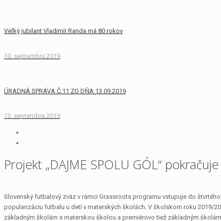
Veľký jubilant Vladimír Randa má 80 rokov
10. septembra 2019
ÚRADNÁ SPRÁVA Č.11 ZO DŇA 13.09.2019
13. septembra 2019
Projekt „DAJME SPOLU GÓL“ pokračuje 
Slovenský futbalový zväz v rámci Grassroots programu vstupuje do štvrtého
popularizáciu futbalu u detí v materských školách. V školskom roku 2019/
základným školám s materskou školou a premiérovo tiež základným školám pr