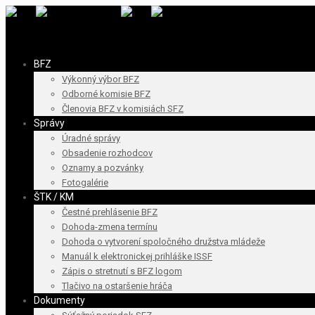
BFZ
Výkonný výbor BFZ
Odborné komisie BFZ
Členovia BFZ v komisiách SFZ
Správy
Úradné správy
Obsadenie rozhodcov
Oznamy a pozvánky
Fotogalérie
ŠTK / KM
Čestné prehlásenie BFZ
Dohoda-zmena termínu
Dohoda o vytvorení spoločného družstva mládeže
Manuál k elektronickej prihláške ISSF
Zápis o stretnutí s BFZ logom
Tlačivo na ostaršenie hráča
Dokumenty