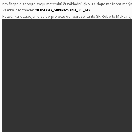
neváhajte a zapojte svoju materskú či základnú školu a dajte možnosť malým
Všetky informácie:
bit.ly/DSG_prihlasovanie_ZS_MS
Pozvánku k zapojeniu sa do projektu od reprezentanta SR Róberta Maka náj