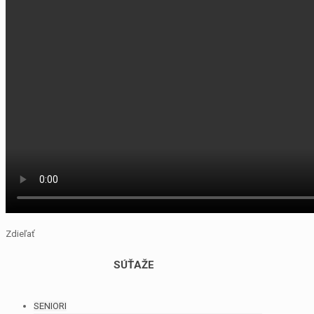
Zdieľať
SÚŤAŽE
SENIORI