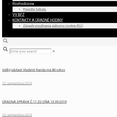
Rozhodcovia
Pravidlá futbalu
VV BFZ
KONTAKTY A ÚRADNÉ HODINY
Zásady používania súborov cookie (EÚ)
✕
Veľký jubilant Vladimír Randa má 80 rokov
10. septembra 2019
ÚRADNÁ SPRÁVA Č.11 ZO DŇA 13.09.2019
13. septembra 2019