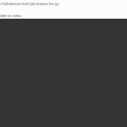
 futbalistom hrať túto krásnu hru
(y)
dete vo videu