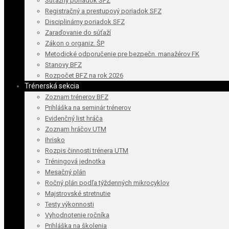
Súťažný poriadok SFZ
Registračný a prestupový poriadok SFZ
Disciplinárny poriadok SFZ
Zaraďovanie do súťaží
Zákon o organiz. ŠP
Metodické odporučenie pre bezpečn. manažérov FK
Stanovy BFZ
Rozpočet BFZ na rok 2026
Trénerská sekcia
Zoznam trénerov BFZ
Prihláška na seminár trénerov
Evidenčný list hráča
Zoznam hráčov UTM
Ihrisko
Rozpis činnosti trénera UTM
Tréningová jednotka
Mesačný plán
Ročný plán podľa týždenných mikrocyklov
Majstrovské stretnutie
Testy výkonnosti
Vyhodnotenie ročníka
Prihláška na školenia