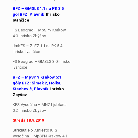
BFZ – GMSLS 1:1 na PK 3:5
gól BFZ: Plavník
Ihrisko
Ivančice
FS Beograd – MpSPN Krakow
4:0 Ihrisko Zbýšov
JmKFS – ZsFZ 1:1 na PK 5:4
Ihrisko Ivančice
FS Beograd – GMSLS 3:0 Ihrisko
Ivančice
BFZ – MpSPN Krakow 5:1
góly BFZ: Šimek 2, Holka,
Stachovič, Plavník
Ihrisko
Zbýšov
KFS Vysočina – MNZ Ljubľana
0:2 Ihrisko Zbýšov
Streda 18.9.2019
Stretnutie o 7.miesto KFS
Vysočina – MpSPN Krakow 4:1