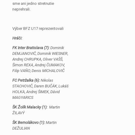
sme ani jedno stretnutie
neprehrali.
Výber BFZ U17 reprezentovali
Hráči:
FK Inter Bratislava (7):
Dominik
DEMJANOVIČ, Dominik WIESNER,
Andrej CHRUPKA, Oliver VAŠŠ,
Šimon REXA, Andrej ČUMAKOV,
Filip VAŇO, Denis MICHALOVIČ
FC Petržalka (6):
Nikolas
STACHOVIČ, Daren BUČÁK, Lukáš
HOLKA, Andrej ŠIMEK, Dávid
MAGYARICS
ŠK Žolík Malacky (1):
Martin
ŽILAVÝ
ŠK Bernolákovo (1):
Martin
DEŽULIAN