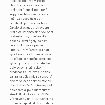
polčase dokázali Marcelom
Plavníkom iba vyrovnať a
rozhodnúť museli pokutové
kopy. V nich mali viac štastia
naši južní susedia a do
semifinále putovali oni. Nás
čakalo stretnutie proti výberu
Krakowa. V tomto sme boli opäť
lepším tímom, dominovali sme a
dokázali streliť góly, čo nám
nebolo dopriate v prvom
stretnutí. Po víťazstve 5:1 nám
vyraďovací pavúk turnaja privial
do súboja o konečné 5.miesto
výber Ljubľany. Toto stretnutie
bolo vyrovnanejšie ako
predchádzajúce dve ale futbal
sa hrá na góly a nie na šance. V
prvom polčase peknou strelou
otvoril skóre Vaňo a tesne pred
polčasom si po nedorozumení
strelili Slovinci vlastný gól. Po
víťazstve 2:0 sme tak skončili na
5.mieste napriek skutočnosti, že