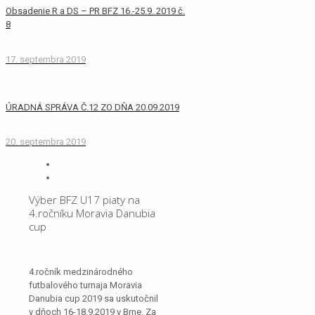
Obsadenie R a DS – PR BFZ 16.-25.9. 2019 č.
8
17. septembra 2019
ÚRADNÁ SPRÁVA Č.12 ZO DŇA 20.09.2019
20. septembra 2019
Výber BFZ U17 piaty na
4.ročníku Moravia Danubia
cup
4.ročník medzinárodného
futbalového turnaja Moravia
Danubia cup 2019 sa uskutočnil
v dňoch 16-18.9.2019 v Brne. Za