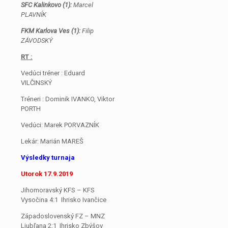
SFC Kalinkovo (1):
Marcel
PLAVNÍK
FKM Karlova Ves (1):
Filip
ZÁVODSKÝ
RT :
Vedúci tréner : Eduard
VILČINSKÝ
Tréneri : Dominik IVANKO, Viktor
PORTH
Vedúci: Marek PORVAZNÍK
Lekár: Marián MAREŠ
Výsledky turnaja
Utorok 17.9.2019
Jihomoravský KFS – KFS
Vysočina 4:1 Ihrisko Ivančice
Západoslovenský FZ – MNZ
Ljubľana 2:1 Ihrisko Zbýšov