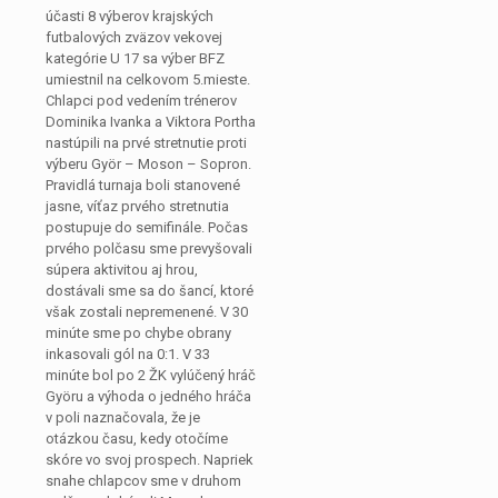
účasti 8 výberov krajských
futbalových zväzov vekovej
kategórie U 17 sa výber BFZ
umiestnil na celkovom 5.mieste.
Chlapci pod vedením trénerov
Dominika Ivanka a Viktora Portha
nastúpili na prvé stretnutie proti
výberu Györ – Moson – Sopron.
Pravidlá turnaja boli stanovené
jasne, víťaz prvého stretnutia
postupuje do semifinále. Počas
prvého polčasu sme prevyšovali
súpera aktivitou aj hrou,
dostávali sme sa do šancí, ktoré
však zostali nepremenené. V 30
minúte sme po chybe obrany
inkasovali gól na 0:1. V 33
minúte bol po 2 ŽK vylúčený hráč
Györu a výhoda o jedného hráča
v poli naznačovala, že je
otázkou času, kedy otočíme
skóre vo svoj prospech. Napriek
snahe chlapcov sme v druhom