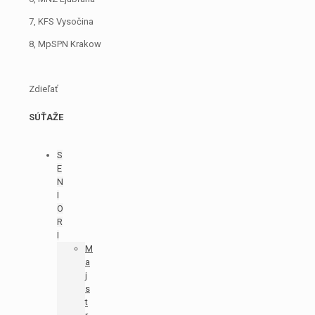
7, KFS Vysočina
8, MpSPN Krakow
Zdieľať
SÚŤAŽE
S
E
N
I
O
R
I
M
a
j
s
t