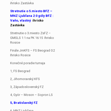
ihrisko Zastávka
Stretnutie o 5.miesto BFZ –
MNZ Ljubľana 2:0 góly BFZ :
Vaňo, vlastný
ihrisko
Zastávka
Stretnutie o 3.miesto ZsFZ –
GMSLS 1:1 na PK 16:15 Ihrisko
Rosice
Finále JmKFS – FS Beograd 0:2
Ihrisko Rosice
Konečné poradie turnaja
1, FS Beograd
2, Jihomoravský KFS
3, Západoslovenský FZ
4, Györ – Moson – Sopron LS
5, Bratislavský FZ
6, MNZ Ljubľana