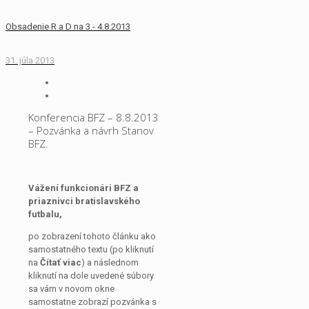
Obsadenie R a D na 3.- 4.8.2013
31. júla 2013
Konferencia BFZ – 8.8.2013
– Pozvánka a návrh Stanov
BFZ.
Vážení funkcionári BFZ a
priaznivci bratislavského
futbalu,
po zobrazení tohoto článku ako
samostatného textu (po kliknutí
na
Čítať viac
) a následnom
kliknutí na dole uvedené súbory
sa vám v novom okne
samostatne zobrazí pozvánka s