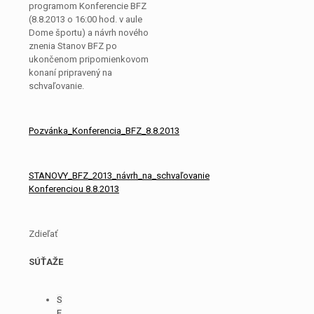
programom Konferencie BFZ
(8.8.2013 o 16:00 hod. v aule
Dome športu) a návrh nového
znenia Stanov BFZ po
ukončenom pripomienkovom
konaní pripravený na
schvaľovanie.
Pozvánka_Konferencia_BFZ_8.8.2013
STANOVY_BFZ_2013_návrh_na_schvaľovanie
Konferenciou 8.8.2013
Zdieľať
SÚŤAŽE
S
E