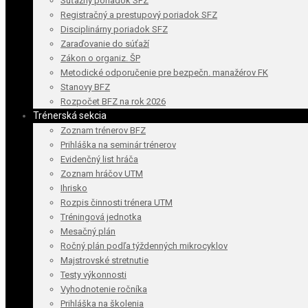
Súťažný poriadok SFZ
Registračný a prestupový poriadok SFZ
Disciplinárny poriadok SFZ
Zaraďovanie do súťaží
Zákon o organiz. ŠP
Metodické odporučenie pre bezpečn. manažérov FK
Stanovy BFZ
Rozpočet BFZ na rok 2026
Trénerská sekcia
Zoznam trénerov BFZ
Prihláška na seminár trénerov
Evidenčný list hráča
Zoznam hráčov UTM
Ihrisko
Rozpis činnosti trénera UTM
Tréningová jednotka
Mesačný plán
Ročný plán podľa týždenných mikrocyklov
Majstrovské stretnutie
Testy výkonnosti
Vyhodnotenie ročníka
Prihláška na školenia