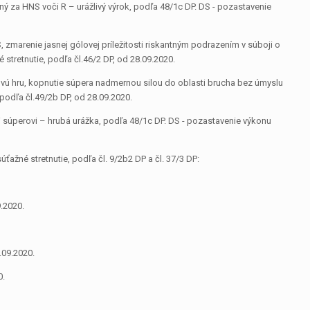
ný za HNS voči R – urážlivý výrok, podľa 48/1c DP. DS ­- pozastavenie
 zmarenie jasnej gólovej príležitosti riskantným podrazením v súboji o
 stretnutie, podľa čl.46/2 DP, od 28.09.2020.
urovú hru, kopnutie súpera nadmernou silou do oblasti brucha bez úmyslu
 podľa čl.49/2b DP, od 28.09.2020.
i súperovi – hrubá urážka, podľa 48/1c DP. DS ­- pozastavenie výkonu
ažné stretnutie, podľa čl. 9/2b2 DP a čl. 37/3 DP:
.2020.
.09.2020.
0.