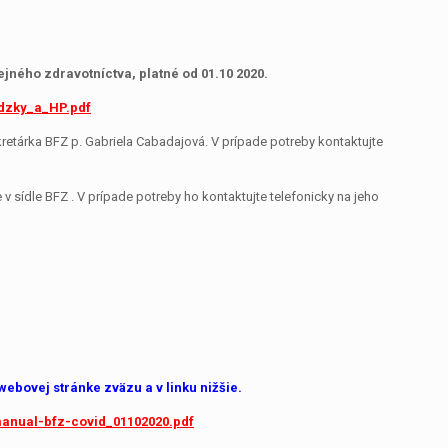
jného zdravotníctva, platné od 01.10 2020.
adzky_a_HP.pdf
etárka BFZ p. Gabriela Cabadajová. V prípade potreby kontaktujte
 sídle BFZ . V prípade potreby ho kontaktujte telefonicky na jeho
ebovej stránke zväzu a v linku nižšie.
manual-bfz-covid_01102020.pdf