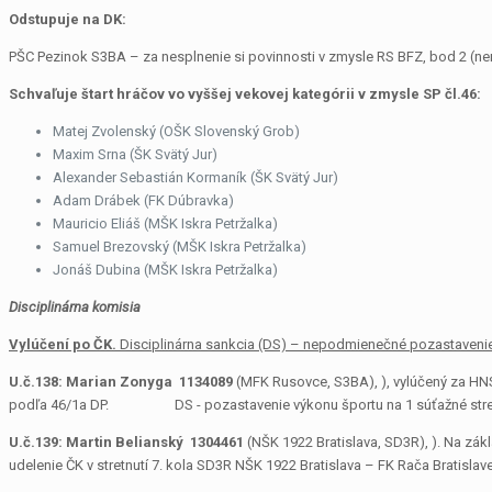
Odstupuje na DK:
PŠC Pezinok S3BA – za nesplnenie si povinnosti v zmysle RS BFZ, bod 2 (nen
Schvaľuje štart hráčov vo vyššej vekovej kategórii v zmysle SP čl.46:
Matej Zvolenský (OŠK Slovenský Grob)
Maxim Srna (ŠK Svätý Jur)
Alexander Sebastián Kormaník (ŠK Svätý Jur)
Adam Drábek (FK Dúbravka)
Mauricio Eliáš (MŠK Iskra Petržalka)
Samuel Brezovský (MŠK Iskra Petržalka)
Jonáš Dubina (MŠK Iskra Petržalka)
Disciplinárna komisia
Vylúčení po ČK.
Disciplinárna sankcia (DS) – nepodmienečné pozastavenie 
U.č.138:
Marian Zonyga 1134089
(MFK Rusovce, S3BA), ), vylúčený za HNS
podľa 46/1a DP. DS ­- pozastavenie výkonu športu na 1 súťažné stretnut
U.č.139:
Martin Belianský 1304461
(NŠK 1922 Bratislava, SD3R), ). Na zá
udelenie ČK v stretnutí 7. kola SD3R NŠK 1922 Bratislava – FK Rača Bratislav