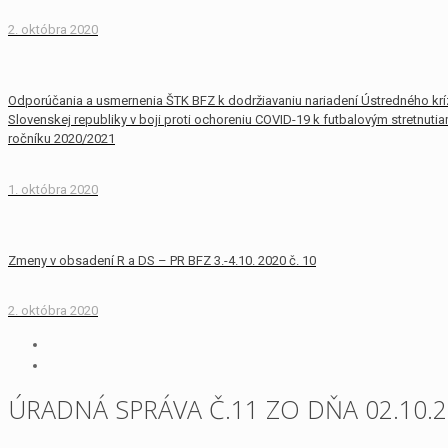
2. októbra 2020
Odporúčania a usmernenia ŠTK BFZ k dodržiavaniu nariadení Ústredného krí
Slovenskej republiky v boji proti ochoreniu COVID-19 k futbalovým stretnuti
ročníku 2020/2021
1. októbra 2020
Zmeny v obsadení R a DS – PR BFZ 3.-4.10. 2020 č. 10
2. októbra 2020
ÚRADNÁ SPRÁVA Č.11 ZO DŇA 02.10.