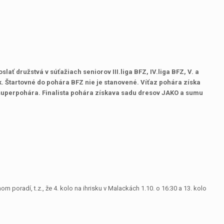
slať družstvá v súťažiach seniorov III.liga BFZ, IV.liga BFZ, V. a
iek. Štartovné do pohára BFZ nie je stanovené. Víťaz pohára získa
superpohára. Finalista pohára získava sadu dresov JAKO a sumu
 poradí, t.z., že 4. kolo na ihrisku v Malackách 1.10. o 16:30 a 13. kolo