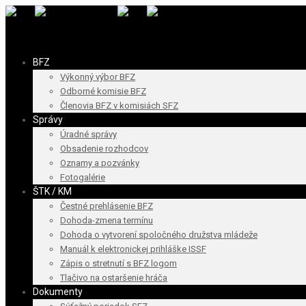
BFZ
Výkonný výbor BFZ
Odborné komisie BFZ
Členovia BFZ v komisiách SFZ
Správy
Úradné správy
Obsadenie rozhodcov
Oznamy a pozvánky
Fotogalérie
ŠTK / KM
Čestné prehlásenie BFZ
Dohoda-zmena termínu
Dohoda o vytvorení spoločného družstva mládeže
Manuál k elektronickej prihláške ISSF
Zápis o stretnutí s BFZ logom
Tlačivo na ostaršenie hráča
Dokumenty