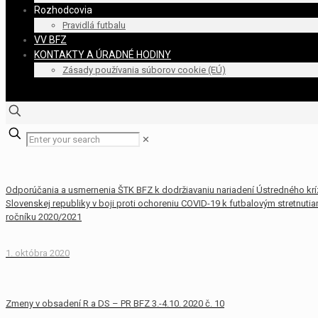
Rozhodcovia
Pravidlá futbalu
VV BFZ
KONTAKTY A ÚRADNÉ HODINY
Zásady používania súborov cookie (EÚ)
✕
Odporúčania a usmernenia ŠTK BFZ k dodržiavaniu nariadení Ústredného krí
Slovenskej republiky v boji proti ochoreniu COVID-19 k futbalovým stretnuti
ročníku 2020/2021
1. októbra 2020
Zmeny v obsadení R a DS – PR BFZ 3.-4.10. 2020 č. 10