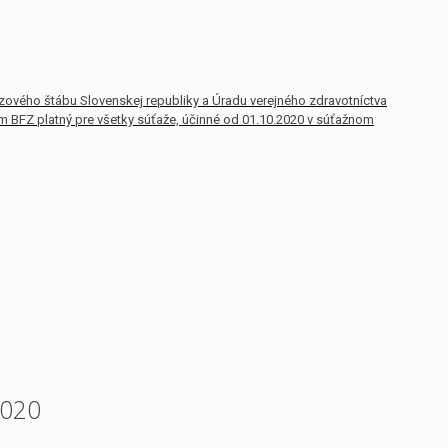
zového štábu Slovenskej republiky a Úradu verejného zdravotníctva
am BFZ platný pre všetky súťaže, účinné od 01.10.2020 v súťažnom
2020