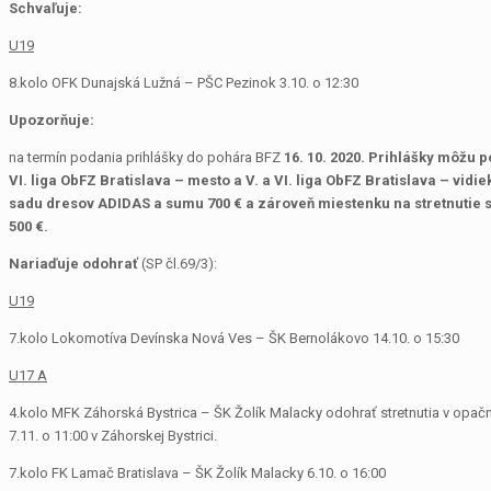
Schvaľuje:
U19
8.kolo OFK Dunajská Lužná – PŠC Pezinok 3.10. o 12:30
Upozorňuje:
na termín podania prihlášky do pohára BFZ
16. 10. 2020. Prihlášky môžu po
VI. liga ObFZ Bratislava – mesto a V. a VI. liga ObFZ Bratislava – vid
sadu dresov ADIDAS a sumu 700 € a zároveň miestenku na stretnutie 
500 €.
Nariaďuje odohrať
(SP čl.69/3):
U19
7.kolo Lokomotíva Devínska Nová Ves – ŠK Bernolákovo 14.10. o 15:30
U17 A
4.kolo MFK Záhorská Bystrica – ŠK Žolík Malacky odohrať stretnutia v opačnom
7.11. o 11:00 v Záhorskej Bystrici.
7.kolo FK Lamač Bratislava – ŠK Žolík Malacky 6.10. o 16:00