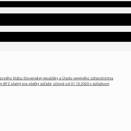
zového štábu Slovenskej republiky a Úradu verejného zdravotníctva
am BFZ platný pre všetky súťaže, účinné od 01.10.2020 v súťažnom