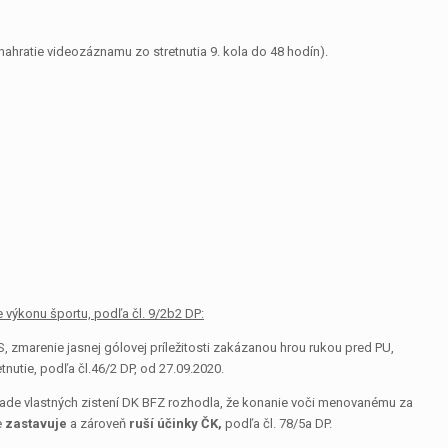
ahratie videozáznamu zo stretnutia 9. kola do 48 hodín).
výkonu športu, podľa čl. 9/2b2 DP:
, zmarenie jasnej gólovej príležitosti zakázanou hrou rukou pred PU,
ie, podľa čl.46/2 DP, od 27.09.2020.
klade vlastných zistení DK BFZ rozhodla, že konanie voči menovanému za
e
zastavuje
a zároveň
ruší účinky ČK,
podľa čl. 78/5a DP.