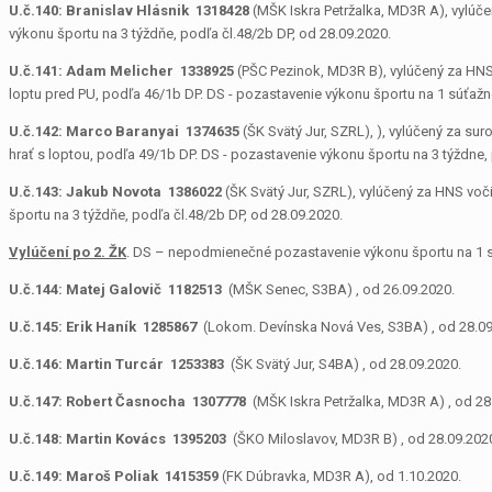
U.č.140:
Branislav Hlásnik 1318428
(MŠK Iskra Petržalka, MD3R A), vylúče
výkonu športu na 3 týždňe, podľa čl.48/2b DP, od 28.09.2020.
U.č.141:
Adam Melicher 1338925
(PŠC Pezinok, MD3R B), vylúčený za HNS,
loptu pred PU, podľa 46/1b DP. DS ­- pozastavenie výkonu športu na 1 súťažné
U.č.142:
Marco Baranyai 1374635
(ŠK Svätý Jur, SZRL), ), vylúčený za s
hrať s loptou, podľa 49/1b DP. DS ­- pozastavenie výkonu športu na 3 týždne,
U.č.143:
Jakub Novota 1386022
(ŠK Svätý Jur, SZRL), vylúčený za HNS voč
športu na 3 týždňe, podľa čl.48/2b DP, od 28.09.2020.
Vylúčení po 2. ŽK
. DS – nepodmienečné pozastavenie výkonu športu na 1 súť
U.č.144: Matej Galovič
1182513
(MŠK Senec, S3BA) , od 26.09.2020.
U.č.145: Erik Haník
1285867
(Lokom. Devínska Nová Ves, S3BA) , od 28.09
U.č.146: Martin Turcár
1253383
(ŠK Svätý Jur, S4BA) , od 28.09.2020.
U.č.147: Robert Časnocha
1307778
(MŠK Iskra Petržalka, MD3R A) , od 28
U.č.148: Martin Kovács
1395203
(ŠKO Miloslavov, MD3R B) , od 28.09.202
U.č.149:
Maroš Poliak 1415359
(FK Dúbravka, MD3R A), od 1.10.2020.