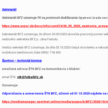
Sekretariát
Sekretariát BFZ oznamuje FK na povinnosti dodržiavania
Opatrení úradu vere
https://www.uvzsr.sk/docs/info/covid19/30_09_2020_opatrenie_prev
Sekretariát BFZ oznamuje, že dňom 30.09.2020 ukončila pracovný pomer sekr
vedúceho sekretára BFZ p. Jána Farbulu.
Vedúci sekretár BFZ oznamuje, že dňa 03.10.2020 čerpá dovolenku a nebude v
mobilnom telefónnom čísle 0903/ 718 450.
Športovo – technická komisia
emailová adresa ŠTK BFZ na komunikáciu s klubmi:
email ŠTK:
stk@futbalbfz.sk
Oznamuje:
Odporúčania a usmernenia ŠTK BFZ, účinné od 01.10.2020 nájdete na w
https://mediamanager.sportnet.online/media/pages/b/BFZ/2020/10/