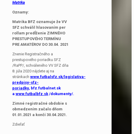
Matrika
Oznamy:
Matrika BFZ oznamuje že VV
SFZ schválil hlasovaním per
rollam predĺženie ZIMNÉHO
PRESTUPOVÉHO TERMÍNU
PRE AMATÉROV DO 30.04. 2021
Znenie Registračného a
prestupového poriadku SFZ
/RaPP/, schváleného VV SFZ dňa
8. júla 2020 nájdete aj na
stránkach
www.futbalsfz.sk/legislativa-
predpisy-sfz-
poriadky
, bfz.futbalnet.sk
a
www.futbalbfz.sk
/dokumenty/.
Zimné registračné obdobie s
obmedzením začalo dňom
01.01.2021 a končí 30.04.2021.
Zdieľať