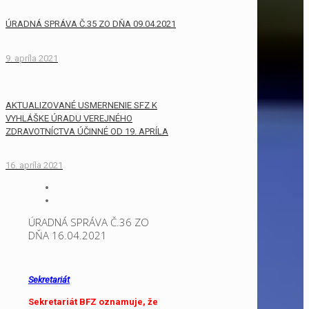
ÚRADNÁ SPRÁVA Č.35 ZO DŇA 09.04.2021
9. apríla 2021
AKTUALIZOVANÉ USMERNENIE SFZ K
VYHLÁŠKE ÚRADU VEREJNÉHO
ZDRAVOTNÍCTVA ÚČINNÉ OD 19. APRÍLA
16. apríla 2021
ÚRADNÁ SPRÁVA Č.36 ZO
DŇA 16.04.2021
Sekretariát
Sekretariát BFZ oznamuje, že