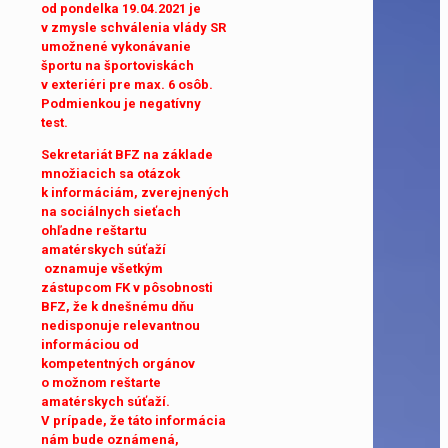
od pondelka 19.04.2021 je
v zmysle schválenia vlády SR
umožnené vykonávanie
športu na športoviskách
v exteriéri pre max. 6 osôb.
Podmienkou je negatívny
test.
Sekretariát BFZ na základe
množiacich sa otázok
k informáciám, zverejnených
na sociálnych sieťach
ohľadne reštartu
amatérskych súťaží
oznamuje všetkým
zástupcom FK v pôsobnosti
BFZ, že k dnešnému dňu
nedisponuje relevantnou
informáciou od
kompetentných orgánov
o možnom reštarte
amatérskych súťaží.
V prípade, že táto informácia
nám bude oznámená,