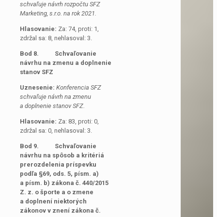
schvaľuje návrh rozpočtu SFZ
Marketing, s.r.o. na rok 2021.
Hlasovanie:
Za: 74, proti: 1,
zdržal sa: 8, nehlasoval: 3.
Bod 8. Schvaľovanie
návrhu na zmenu a doplnenie
stanov SFZ
Uznesenie:
Konferencia SFZ
schvaľuje návrh na zmenu
a doplnenie stanov SFZ.
Hlasovanie:
Za: 83, proti: 0,
zdržal sa: 0, nehlasoval: 3.
Bod 9.
Schvaľovanie
návrhu na spôsob a kritériá
prerozdelenia príspevku
podľa §69, ods. 5, písm. a)
a písm. b) zákona č. 440/2015
Z. z. o športe a o zmene
a doplnení niektorých
zákonov v znení zákona č.