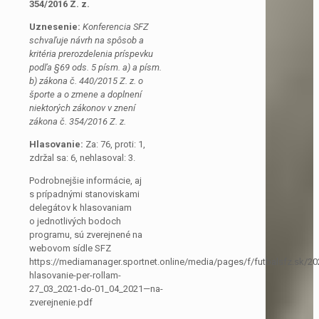
354/2016 Z. z.
Uznesenie:
Konferencia SFZ
schvaľuje návrh na spôsob a
kritéria prerozdelenia príspevku
podľa §69 ods. 5 písm. a) a písm.
b) zákona č. 440/2015 Z. z. o
športe a o zmene a doplnení
niektorých zákonov v znení
zákona č. 354/2016 Z. z.
Hlasovanie:
Za: 76, proti: 1,
zdržal sa: 6, nehlasoval: 3.
Podrobnejšie informácie, aj
s prípadnými stanoviskami
delegátov k hlasovaniam
o jednotlivých bodoch
programu, sú zverejnené na
webovom sídle SFZ
https://mediamanager.sportnet.online/media/pages/f/futbalsfz.sk/20
hlasovanie-per-rollam-
27_03_2021-do-01_04_2021—na-
zverejnenie.pdf