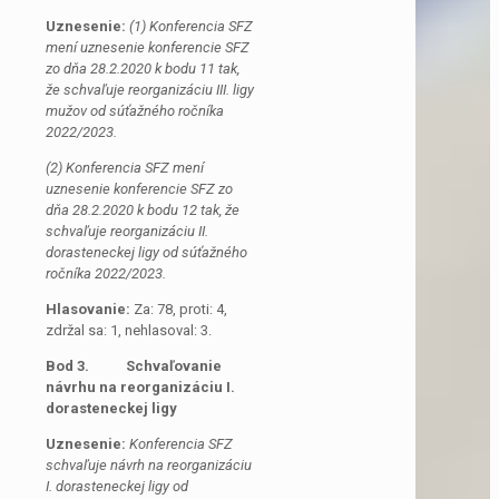
Uznesenie:
(1) Konferencia SFZ
mení uznesenie konferencie SFZ
zo dňa 28.2.2020 k bodu 11 tak,
že schvaľuje reorganizáciu III. ligy
mužov od súťažného ročníka
2022/2023.
(2) Konferencia SFZ mení
uznesenie konferencie SFZ zo
dňa 28.2.2020 k bodu 12 tak, že
schvaľuje reorganizáciu II.
dorasteneckej ligy od súťažného
ročníka 2022/2023.
Hlasovanie:
Za: 78, proti: 4,
zdržal sa: 1, nehlasoval: 3.
Bod 3. Schvaľovanie
návrhu na reorganizáciu I.
dorasteneckej ligy
Uznesenie:
Konferencia SFZ
schvaľuje návrh na reorganizáciu
I. dorasteneckej ligy od