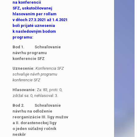
na konferencii
SFZ, uskutočňovanej
hlasovaním per rollam
v dňoch 27.3.2021 až 1.4.2021
boli prijaté uznesenia
k nasledovným bodom
programu:
Bod 1.
Schvaľovanie
návrhu programu
konferencie SFZ
Uznesenie:
Konferencia SFZ
schvaľuje návrh programu
konferencie SFZ
Hlasovanie:
Za: 83, proti: 0,
zdržal sa: 0, nehlasoval: 3.
Bod 2. Schvaľovanie
návrhu na odloženie
reorganizácie III. ligy mužov
a II. dorasteneckej ligy
o jeden súťažný ročník
neskôr