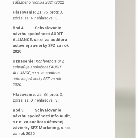
súťažného ročníka 2021/2022
Hlasovanie:
Za: 76, proti: 3,
zdržal sa: 4, nehlasoval: 3.
Bod 4.
Schvaľovanie
návrhu spoločnosti AUDIT
ALLIANCE, s.r.o. za audítora
účtovnej závierky SFZ za rok
2020
Uznesenie:
Konferencia SFZ
schvaľuje spoločnosť AUDIT
ALLIANCE, s.r.o. za audítora
účtovnej závierky SFZ za rok
2020.
Hlasovanie:
Za: 83, proti: 0,
zdržal sa: 0, nehlasoval: 3.
Bod 5.
Schvaľovanie
návrhu spoločnosti Info Audit,
s.r.o. za audítora účtovnej
závierky SFZ Marketing, s.r.o.
za rok 2020