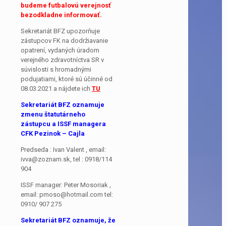
budeme futbalovú verejnosť
bezodkladne informovať.
Sekretariát BFZ upozorňuje
zástupcov FK na dodržiavanie
opatrení, vydaných úradom
verejného zdravotníctva SR v
súvislosti s hromadnými
podujatiami, ktoré sú účinné od
08.03.2021 a nájdete ich
TU
Sekretariát BFZ oznamuje
zmenu štatutárneho
zástupcu a ISSF managera
CFK Pezinok – Cajla
Predseda : Ivan Valent , email:
ivva@zoznam.sk, tel : 0918/114
904
ISSF manager: Peter Mosoriak ,
email: pmoso@hotmail.com tel:
0910/ 907 275
Sekretariát BFZ oznamuje, že