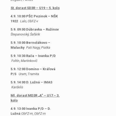
St. dorast SD3R – U19 – 5. kolo
4.9. 10:00 PŠC Pezinok – NŠK
1922
Lalo, ObFZ-v
5.9. 09:00 Dúbravka – Ružinov
Štepanovský, Šafárik
5.9. 10:00 Bernolákovo –
Malacky
Pati Nagy, Piatka
5.9. 10:30 Rača – Ivanka P/D
Foltín, Martinkovič
5.9. 12:00 Domino – Kráľová
P/S
Uram, Tramita
5.9. 14:00 D. Lužná – IMAS
Kardelis
Ml. dorast MD3R „A“ – U17 – 3.
kolo
4.9. 13:00 Ivanka P/D – D.
Lužná
ObFZ-m, ObFZ-m