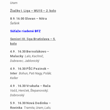
Uram
Žiačky I. Liga
– WU15 – 2. kolo
8.9. 16.00 Slovan – Nitra
Šafárik
Súťaže riadené BFZ
Seniori III. liga Bratislava – 5.
kolo
4.9 . 16.30 Bernolákovo –
Malacky
L
alo, Kachnič,
Dubravec; Jablonický
4.9 . 16.30 PŠC Pezinok –
Inter
Bohun, Pati Nagy, Polák;
Keller
4.9 . 16.30 Vrakuňa – Rača
Vašš, Henček, Štepanovský;
Dobrovský
5.9 . 16.30 Nová Dedinka –
Rovinka
Tramita, Uram, Lalo;