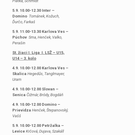
Piatka, Schmidt
5.9. 10.00-12.30 Inter –
Domino
Tománek, Kožuch,
Ďurčo, Farkaš
5.9. 11.00-13.30 Karlova Ves –
Púchov
Srna, Henček, Valko,
Perašin
St. žiaci I. Liga I. LSŽ – U15,
U14 – 3. kolo
4.9. 10.00-12.00 Karlova Ves –
Skalica
Hegedűs, Tanglmayer,
Uram
4.9. 10.00-12.00 Slovan –
Senica
Čižmár, Bródy, Bogdáň
4.9. 10.00-12.00 Domino –
Prievidza
Henček, Štepanovský,
Vašš
5.9. 10.00-12.00 Petržalka –
Levice
Krčová, Dujava, Szakáll