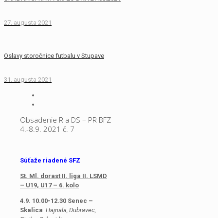
27. augusta 2021
Oslavy storočnice futbalu v Stupave
31. augusta 2021
Obsadenie R a DS – PR BFZ
4.-8.9. 2021 č. 7
Súťaže riadené SFZ
St. Ml. dorast II. liga II. LSMD
– U19, U17 – 6. kolo
4.9. 10.00-12.30 Senec –
Skalica
Hajnala, Dubravec,