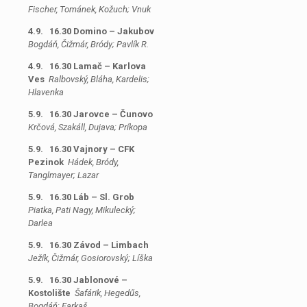
Fischer, Tománek, Kožuch; Vnuk
4.9. 16.30 Domino – Jakubov
Bogdáň, Čižmár, Bródy; Pavlík R.
4.9. 16.30 Lamač – Karlova
Ves
Ralbovský, Bláha, Kardelis;
Hlavenka
5.9. 16.30 Jarovce – Čunovo
Krčová
, Szakáll, Dujava; Príkopa
5.9. 16.30 Vajnory – CFK
Pezinok
Hádek, Bródy,
Tanglmayer; Lazar
5.9. 16.30 Láb – Sl. Grob
Piatka, Pati Nagy, Mikulecký;
Darlea
5.9. 16.30 Závod – Limbach
Ježík, Čižmár, Gosiorovský; Líška
5.9. 16.30 Jablonové –
Kostolište
Šafárik, Hegedűs,
Bogdáň; Farkaš