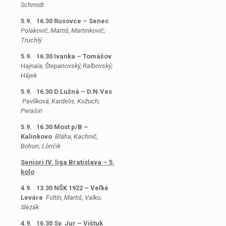
Schmidt
5.9. 16.30 Rusovce – Senec
Polakovič, Martiš, Martinkovič;
Truchlý
5.9. 16.30 Ivanka – Tomášov
Hajnala, Štepanovský, Ralbovský;
Hájek
5.9. 16.30 D.Lužná – D.N.Ves
Pavlíková, Kardelis, Kožuch;
Perašin
5.9. 16.30 Most p/B –
Kalinkovo
Bláha, Kachnič,
Bohun; Lônčik
Seniori IV. liga Bratislava – 5.
kolo
4.9. 13.30 NŠK 1922 – Veľké
Leváre
Foltín, Martiš, Valko;
Slezák
4.9. 16.30 Sv. Jur – Vištuk