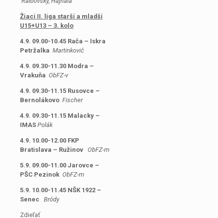
Ralbovský, Hajnala
Žiaci II. liga starší a mladší
U15+U13 – 3. kolo
4.9. 09.00-10.45 Rača – Iskra
Petržalka
Martinkovič
4.9. 09.30-11.30 Modra –
Vrakuňa
ObFZ-v
4.9. 09.30-11.15 Rusovce –
Bernolákovo
Fischer
4.9. 09.30-11.15 Malacky –
IMAS
Polák
4.9. 10.00-12.00 FKP
Bratislava – Ružinov
ObFZ-m
5.9. 09.00-11.00 Jarovce –
PŠC Pezinok
ObFZ-m
5.9. 10.00-11.45 NŠK 1922 –
Senec
Bródy
Zdieľať