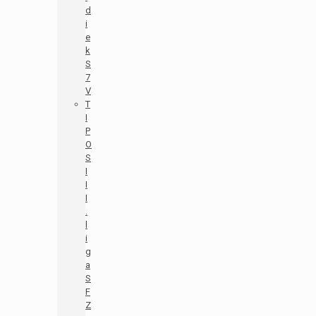
d
i
e
k
S
7
V
T
I
P
O
S
I
I
I
.
l
i
g
a
S
F
Z