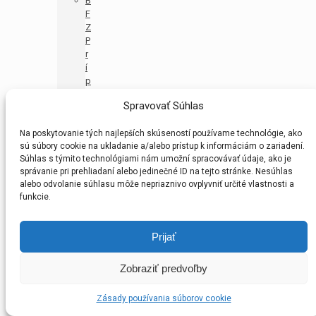
B
F
Z
P
r
í
p
r
Spravovať Súhlas
a
v
Na poskytovanie tých najlepších skúseností používame technológie, ako
k
sú súbory cookie na ukladanie a/alebo prístup k informáciám o zariadení.
a
Súhlas s týmito technológiami nám umožní spracovávať údaje, ako je
U
správanie pri prehliadaní alebo jedinečné ID na tejto stránke. Nesúhlas
1
alebo odvolanie súhlasu môže nepriaznivo ovplyvniť určité vlastnosti a
1
funkcie.
–
M
A
Prijať
(
P
Zobraziť predvoľby
R
M
A
Zásady používania súborov cookie
)