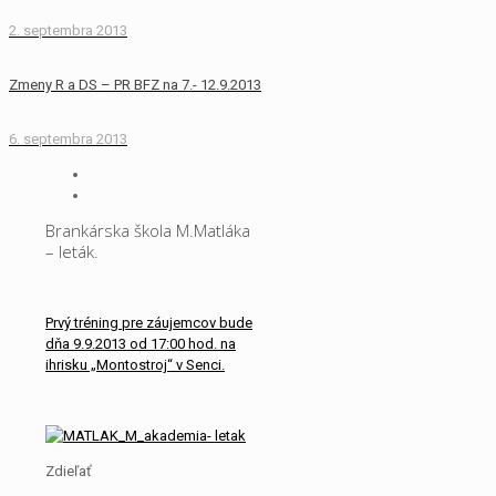
2. septembra 2013
Zmeny R a DS – PR BFZ na 7.- 12.9.2013
6. septembra 2013
Brankárska škola M.Matláka
– leták.
Prvý tréning pre záujemcov bude
dňa 9.9.2013 od 17:00 hod. na
ihrisku „Montostroj“ v Senci.
Zdieľať