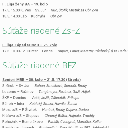
II. Liga ženy BA – 19. kolo
17.5. 15.00 K. Ves – Sv. Jur
Ruc, Štofík, Mistrík za ObFZ-m
18.5. 14.00 Láb – Kuchyňa
ObFZ-v
Súťaže riadené ZsFZ
II. liga Západ SD/MD – 26. kolo
17.5. 10.00-12.30 Inter – Levice
Dujava, Lauer, Maretta; Páchnik (D) za Darle
Súťaže riadené BFZ
Seniori MRB – 30. kolo – 21.5. 17.30 (Streda)
S. Grob – Sv. Jur
Bohun, Smolíková, Somoši; Brody
Lozorno – Ružinov
Tanglmayer, Rozinek, Gaži; Hájek
ŠKP – Domino
Vašš, Ježík, Zálesňák; Príkopa
Báhoň – Inter
Kočický, Straka, Havrila; Šuniar
Most p/B – P. Štvrtok
Henček, Brody, Dujava; Darlea
Kráľová p/S – Stupava
Chromý, Bláha, Hajnala; Truchlý
Rohožník – Bernolákovo
Parilák, Cvengroš, Martiška; Keller
Rovinka – Limbach
Polakovič Ľ., Srna, Martiš za SFZ; Jablonický