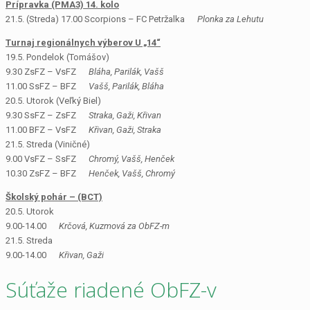
Prípravka (PMA3) 14. kolo
21.5. (Streda) 17.00 Scorpions – FC Petržalka
Plonka za Lehutu
Turnaj regionálnych výberov U „14“
19.5. Pondelok (Tomášov)
9.30 ZsFZ – VsFZ
Bláha, Parilák, Vašš
11.00 SsFZ – BFZ
Vašš, Parilák, Bláha
20.5. Utorok (Veľký Biel)
9.30 SsFZ – ZsFZ
Straka, Gaži, Křivan
11.00 BFZ – VsFZ
Křivan, Gaži, Straka
21.5. Streda (Viničné)
9.00 VsFZ – SsFZ
Chromý, Vašš, Henček
10.30 ZsFZ – BFZ
Henček, Vašš, Chromý
Školský pohár – (BCT)
20.5. Utorok
9.00-14.00
Krčová, Kuzmová za ObFZ-m
21.5. Streda
9.00-14.00
Křivan, Gaži
Súťaže riadené ObFZ-v