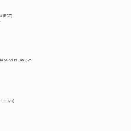
ll
(BCT)
k
áll (AR2) za ObFZ-m
alinovo)