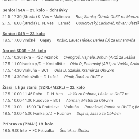
Seniori S4A – 21. kolo – dohrávky
21.5. 17.30 (Streda) K. Ves – Malinovo
Ruc, Samko, Čižmár ObFZ-m; Marcze
21.5. 18.00 (Streda) D. N. Ves – Lamač
Gosiorovský, Lackovič, Křivan; Slezá
Seniori S4B – 22. kolo
18.5. 17.00 Viničné – Gajary
Križko, Lauer, Hádek; Darlea (D) za Minaroviča
Dorast SD3R – 26. kolo
17.5. 10.30 Iskra – PŠC Pezinok
Cvengroš, Hajnala, Bohun (AR2) za Ježíka
17.5. 11.00 Ivanka p/D – Kostolište
Olša D., Polomský (AR1) za Vašša, Szak
17.5. 14.30 Vrakuňa – BCT
Olša D., Szakáll, Kramár za ObFZ-m
17.5. 14.30 Rohožník – D. Lužná
Pirník, Ďuriš za ObFZ-v
Žiaci II. liga starší (SZRL+MZRL) – 22. kolo
17.5. 10.00-11.45 Rača – D. N. Ves
Ježík za Bohuna, Láska za ObFZ-m
17.5. 10.00-11.30 Rusovce – BCT
Abrman, Mistrík za ObFZ-m
17.5. 13.00 – 15.00 FA Bratislava – Vrakuňa
Paracková, Randa za ObFZ-v,
(M
18.5. 13.00-15.30 Ivanka p/D – Ružinov
Dujava, Jaššo za ObFZ-m
Prípravka (PMA1) 19. kolo
18.5. 9.00 Inter – FC Petržalka
Šesták za Štofíka