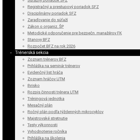
Súťažný poriadok SFZ
Registračný a prestupový poriadok SFZ
Disciplinárny poriadok SFZ
Zaraďovanie do súťaží
Zákon o organiz. ŠP
Metodické odporučenie pre bezpečn. manažérov FK
Stanovy BFZ
Rozpočet BFZ na rok 2026
Trénerská sekcia
Zoznam trénerov BFZ
Prihláška na seminár trénerov
Evidenčný list hráča
Zoznam hráčov UTM
Ihrisko
Rozpis činnosti trénera UTM
Tréningová jednotka
Mesačný plán
Ročný plán podľa týždenných mikrocyklov
Majstrovské stretnutie
Testy výkonnosti
Vyhodnotenie ročníka
Prihláška na školenia