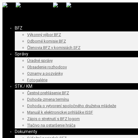
BFZ
Výkonný výbor BFZ
Odborné komisie BFZ
Členovia BFZ v komisiách SFZ
Správy
Úradné správy
Obsadenie rozhodcov
Oznamy a pozvánky
Fotogalérie
ŠTK / KM
Čestné prehlásenie BFZ
Dohoda-zmena termínu
Dohoda o vytvorení spoločného družstva mládeže
Manuál k elektronickej prihláške ISSF
Zápis o stretnutí s BFZ logom
Tlačivo na ostaršenie hráča
Dokumenty