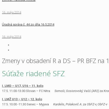
16. mája 2014
Úradná správa č. 44 zo dňa 16.5.2014
16. mája 2014
Zmeny v obsadení R a DS – PR BFZ na 1
Súťaže riadené SFZ
I. LMD – U17, U16 – 11. kolo
17.5. 11.00-13.00 Slovan – FC Nitra
Somoši, Gosiorovský, Vašš (AR2) za Kron
I. LMŽ U13 – U12 – 12. kolo
17.5. 10.00 -11.30 Senec – Myjava
Kardelis, Polakovič A. za ObFZ-v, ObFZ-v