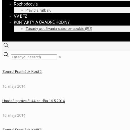
Rozhodcovia
Pravidlá futbalu
VV BFZ
KONTAKTY A ÚRADNÉ HODINY
Zásady používania súborov cookie (EÚ)
✕
Zomrel František Košťál
16. mája 2014
Úradná správa č. 44 zo dňa 16.5.2014
16. mája 2014
Zomrel František Košťál