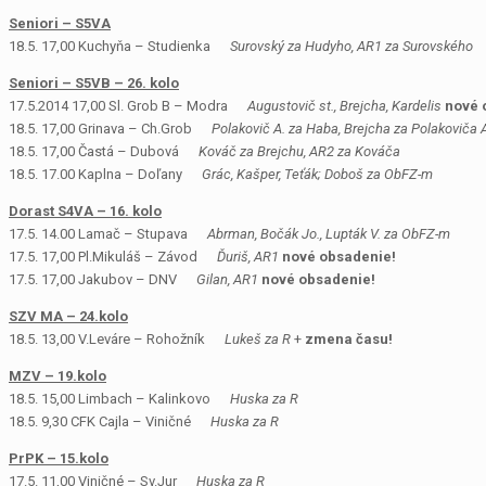
Seniori – S5VA
18.5. 17,00 Kuchyňa – Studienka
Surovský za Hudyho, AR1 za Surovského
Seniori – S5VB – 26. kolo
17.5.2014 17,00 Sl. Grob B – Modra
Augustovič st., Brejcha, Kardelis
nové 
18.5. 17,00 Grinava – Ch.Grob
Polakovič A. za Haba, Brejcha za Polakoviča 
18.5. 17,00 Častá – Dubová
Kováč za Brejchu, AR2 za Kováča
18.5. 17.00 Kaplna – Doľany
Grác, Kašper, Teťák; Doboš za ObFZ-m
Dorast S4VA – 16. kolo
17.5. 14.00 Lamač – Stupava
Abrman, Bočák Jo., Lupták V. za ObFZ-m
17.5. 17,00 Pl.Mikuláš – Závod
Ďuriš, AR1
nové obsadenie!
17.5. 17,00 Jakubov – DNV
Gilan, AR1
nové obsadenie!
SZV MA – 24.kolo
18.5. 13,00 V.Leváre – Rohožník
Lukeš za R
+
zmena času!
MZV – 19.kolo
18.5. 15,00 Limbach – Kalinkovo
Huska za R
18.5. 9,30 CFK Cajla – Viničné
Huska za R
PrPK – 15.kolo
17.5. 11,00 Viničné – Sv.Jur
Huska za R