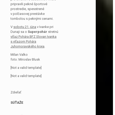
pripravili pekné športové
prostredie, spesstrené
v polčasovej prestávke
tombolou s peknými cenami.
V
sobotu 21. júna
v Ivanke pri
Dunaji sa o
Superpohár
stretnú
víťaz Pohára BFZ Slovan Ivanka
s víťazom Pohára
Juhomoravského kraja
.
Milan Valko
foto: Miroslav Blusk
[Not a valid template]
[Not a valid template]
Zdieľať
SÚŤAŽE