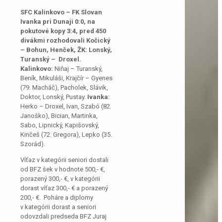
SFC Kalinkovo – FK Slovan
Ivanka pri Dunaji 0:0, na
pokutové kopy 3:4, pred 450
divákmi rozhodovali Kočický
– Bohun, Henček, ŽK: Lonský,
Turanský – Droxel.
Kalinkovo:
Niňaj – Turanský,
Beník, Mikuláši, Krajčír – Gyenes
(79. Macháč), Pacholek, Slávik,
Doktor, Lonský, Pustay.
Ivanka:
Herko – Droxel, Ivan, Szabó (82.
Janoško), Bician, Martinka,
Sabo, Lipnický, Kapišovský,
Kinčeš (72. Gregora), Lepko (35.
Szorád).
Víťaz v kategórii seniori dostali
od BFZ šek v hodnote 500,- €,
porazený 300,- €, v kategórii
dorast víťaz 300,- € a porazený
200,- €. Poháre a diplomy
v kategórii dorast a seniori
odovzdali predseda BFZ Juraj