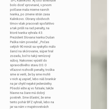
SFC Kalinkovo. Aj toto stretnutie
bolo dosť vyrovnané, v prvom
polčase mala mierne navrch
Ivanka, po zmene strán zasa
Kalinkovo. Obrany obidvoch
tímov však pracovali spoľahlivo
a tak prišli na rad penalty, na
ktoré Ivanka vyhrala 4:3.
Prezident Slovana Ivanka Dušan
Paška nám povedal: ,,Počas
celých 90 minút sa vyskytlo málo
šancí na skórovanie, súper hral
zozadu, bol to taký remízový
súboj. Nakoniec vyústil do
spravodlivého stavu 0:0. O
víťazovi rozhodli penalty, troška
sme si verili, že by sme mohli
v nich aj uspieť, lebo náš brankár
na jar chytil nejaké jedenástky.
Pôsobí ešte aj vo futsale, takže
hlavne na čiare má dobrý
postreh. Sme šťastní, že sme
tento pohár BFZ vyhrali, lebo na
jar sa nám v majstrovstvách