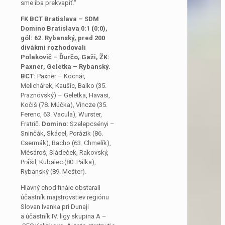
sme iba prekvapiť.“
FK BCT Bratislava – SDM
Domino Bratislava 0:1 (0:0),
gól: 62. Rybanský, pred 200
divákmi rozhodovali
Polakovič – Ďurčo, Gaži, ŽK:
Paxner, Geletka – Rybanský.
BCT:
Paxner – Kocnár,
Melichárek, Kaušic, Balko (35.
Praznovský) – Geletka, Havasi,
Kočiš (78. Múčka), Vincze (35.
Ferenc, 63. Vacula), Wurster,
Fratrič.
Domino:
Szelepcsényi –
Sninčák, Skácel, Porázik (86.
Csermák), Bacho (63. Chmelík),
Mésároš, Sládeček, Rakovský,
Prášil, Kubalec (80. Pálka),
Rybanský (89. Mešter).
Hlavný chod finále obstarali
účastník majstrovstiev regiónu
Slovan Ivanka pri Dunaji
a účastník IV. ligy skupina A –