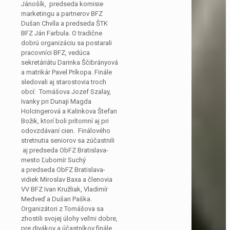
Jánošík, predseda komisie
marketingu a partnerov BFZ
Dušan Chvíla a predseda ŠTK
BFZ Ján Farbula. O tradične
dobrú organizáciu sa postarali
pracovníci BFZ, vedúca
sekretáriátu Darinka Ščibrányová
a matrikár Pavel Príkopa. Finále
sledovali aj starostovia troch
obcí: Tomášova Jozef Szalay,
Ivanky pri Dunaji Magda
Holcingerová a Kalinkova Štefan
Božik, ktorí boli prítomní aj pri
odovzdávaní cien. Finálového
stretnutia seniorov sa zúčastnili
aj predseda ObFZ Bratislava-
mesto Ľubomír Suchý
a predseda ObFZ Bratislava-
vidiek Miroslav Baxa a členovia
VV BFZ Ivan Kružliak, Vladimír
Medveď a Dušan Paška.
Organizátori z Tomášova sa
zhostili svojej úlohy veľmi dobre,
pre divákov a účastníkov finále