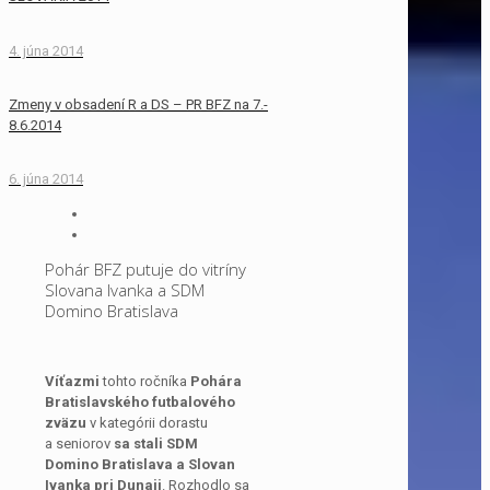
4. júna 2014
Zmeny v obsadení R a DS – PR BFZ na 7.-
8.6.2014
6. júna 2014
Pohár BFZ putuje do vitríny
Slovana Ivanka a SDM
Domino Bratislava
Víťazmi
tohto ročníka
Pohára
Bratislavského futbalového
zväzu
v kategórii dorastu
a seniorov
sa stali SDM
Domino Bratislava a Slovan
Ivanka pri Dunaji
. Rozhodlo sa