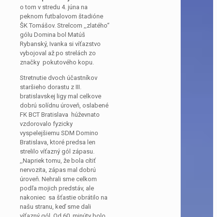
o tom v stredu 4. júna na
peknom futbalovom štadióne
ŠK Tomášov. Strelcom ,,zlatého“
gólu Domina bol Matúš
Rybanský, Ivanka si víťazstvo
vybojoval až po strelách zo
značky pokutového kopu.
Stretnutie dvoch účastníkov
staršieho dorastu z III.
bratislavskej ligy mal celkove
dobrú solídnu úroveň, oslabené
FK BCT Bratislava húževnato
vzdorovalo fyzicky
vyspelejšiemu SDM Domino
Bratislava, ktoré predsa len
strelilo víťazný gól zápasu.
,,Napriek tomu, že bola cítiť
nervozita, zápas mal dobrú
úroveň. Nehrali sme celkom
podľa mojich predstáv, ale
nakoniec sa šťastie obrátilo na
našu stranu, keď sme dali
víťazný gól. Od 60. minúty bolo