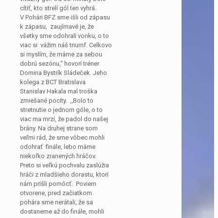
cítiť, kto strelí gól ten vyhrá.
V Pohári BFZ sme išli od zápasu
k zápasu, zaujímavé je, že
všetky sme odohrali vonku, o to
viac si vážim náš triumf. Celkovo
si myslím, že máme za sebou
dobrú sezónu,“ hovorí tréner
Domina Bystrík Sládeček. Jeho
kolega z BCT Bratislava
Stanislav Hakala mal troška
zmiešané pocity. ,,Bolo to
stretnutie o jednom góle, o to
viac ma mrzí, že padol do našej
brány. Na druhej strane som
veľmi rád, že sme vôbec mohli
odohrať finále, lebo máme
niekoľko zranených hráčov.
Preto si veľkú pochvalu zaslúžia
hráči z mladšieho dorastu, ktorí
nám prišli pomôcť. Poviem
otvorene, pred začiatkom
pohára sme nerátali, že sa
dostaneme až do finále, mohli