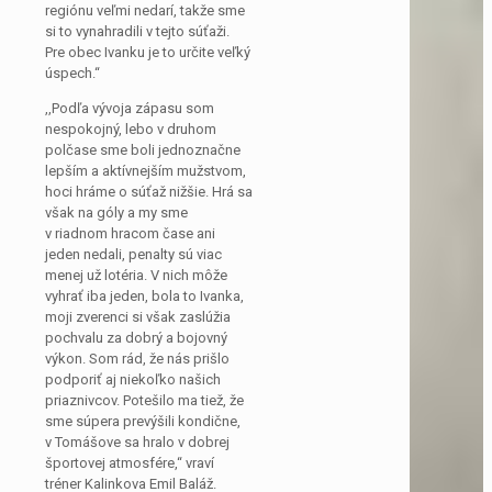
regiónu veľmi nedarí, takže sme
si to vynahradili v tejto súťaži.
Pre obec Ivanku je to určite veľký
úspech.“
,,Podľa vývoja zápasu som
nespokojný, lebo v druhom
polčase sme boli jednoznačne
lepším a aktívnejším mužstvom,
hoci hráme o súťaž nižšie. Hrá sa
však na góly a my sme
v riadnom hracom čase ani
jeden nedali, penalty sú viac
menej už lotéria. V nich môže
vyhrať iba jeden, bola to Ivanka,
moji zverenci si však zaslúžia
pochvalu za dobrý a bojovný
výkon. Som rád, že nás prišlo
podporiť aj niekoľko našich
priaznivcov. Potešilo ma tiež, že
sme súpera prevýšili kondične,
v Tomášove sa hralo v dobrej
športovej atmosfére,“ vraví
tréner Kalinkova Emil Baláž.