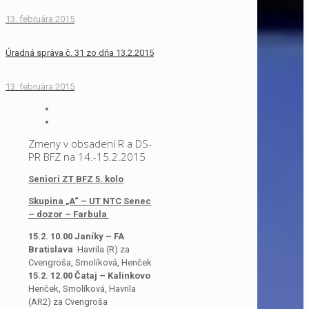
13. februára 2015
Úradná správa č. 31 zo dňa 13.2.2015
13. februára 2015
Zmeny v obsadení R a DS-
PR BFZ na 14.-15.2.2015
Seniori ZT BFZ 5. kolo
Skupina „A“ – UT NTC Senec
– dozor – Farbula
15.2. 10.00 Janíky – FA
Bratislava
Havrila (R) za
Cvengroša, Smolíková, Henček
15.2. 12.00 Čataj – Kalinkovo
Henček, Smolíková, Havrila
(AR2) za Cvengroša