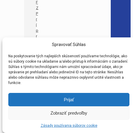
F
Z
P
r
í
p
r
a
Spravovať Súhlas
v
k
Na poskytovanie tých najlepších skúseností používame technológie, ako
a
sú súbory cookie na ukladanie a/alebo prístup k informáciám o zariadení.
U
Súhlas s týmito technológiami nám umožní spracovávať údaje, ako je
1
správanie pri prehliadaní alebo jedinečné ID na tejto stránke. Nesúhlas
1
alebo odvolanie súhlasu môže nepriaznivo ovplyvniť určité vlastnosti a
(
funkcie.
P
M
A
Prijať
3
)
Zobraziť predvoľby
B
F
Zásady používania súborov cookie
Z
P