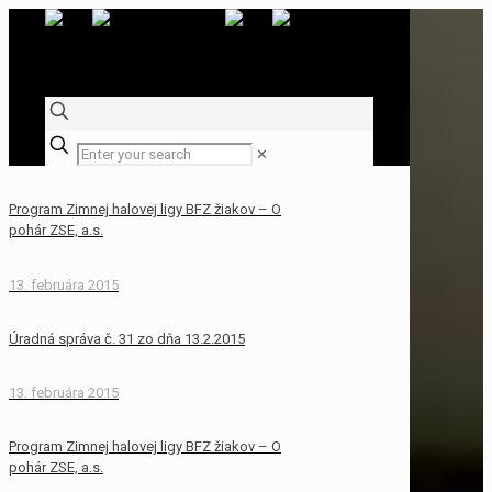
✕
Program Zimnej halovej ligy BFZ žiakov – O
pohár ZSE, a.s.
13. februára 2015
Úradná správa č. 31 zo dňa 13.2.2015
13. februára 2015
Program Zimnej halovej ligy BFZ žiakov – O
pohár ZSE, a.s.