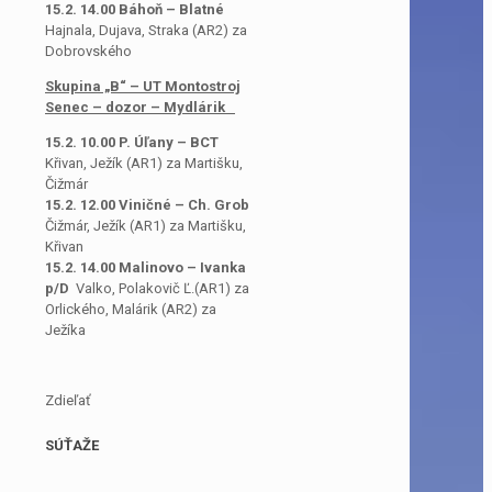
15.2. 14.00 Báhoň – Blatné
Hajnala, Dujava, Straka (AR2) za
Dobrovského
Skupina „B“ – UT Montostroj
Senec – dozor – Mydlárik
15.2. 10.00 P. Úľany – BCT
Křivan, Ježík (AR1) za Martišku,
Čižmár
15.2. 12.00 Viničné – Ch. Grob
Čižmár, Ježík (AR1) za Martišku,
Křivan
15.2. 14.00 Malinovo – Ivanka
p/D
Valko, Polakovič Ľ.(AR1) za
Orlického, Malárik (AR2) za
Ježíka
Zdieľať
SÚŤAŽE