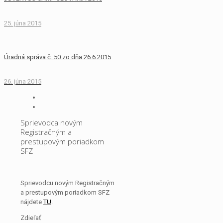
25. júna 2015
Úradná správa č. 50 zo dňa 26.6.2015
26. júna 2015
Sprievodca novým
Registračným a
prestupovým poriadkom
SFZ
Sprievodcu novým Registračným
a prestupovým poriadkom SFZ
nájdete
TU
.
Zdieľať