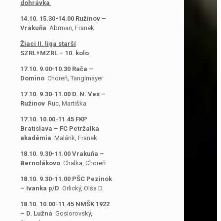
dohrávka
14.10. 15.30-14.00 Ružinov –
Vrakuňa
Abrman, Franek
Žiaci II. liga starší
SZRL+MZRL – 10. kolo
17.10. 9.00-10.30 Rača –
Domino
Choreň, Tanglmayer
17.10. 9.30-11.00 D. N. Ves –
Ružinov
Ruc, Martiška
17.10. 10.00-11.45 FKP
Bratislava – FC Petržalka
akadémia
Malárik, Franek
18.10. 9.30-11.00 Vrakuňa –
Bernolákovo
Chalka, Choreň
18.10. 9.30-11.00 PŠC Pezinok
– Ivanka p/D
Orlický, Olša D.
18.10. 10.00-11.45 NMŠK 1922
– D. Lužná
Gosiorovský,