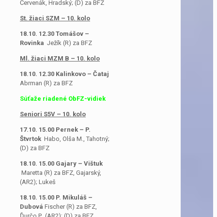
Červenák, Hradský; (D) za BFZ
St. žiaci SZM – 10. kolo
18.10. 12.30 Tomášov –
Rovinka
Ježík (R) za BFZ
Ml. žiaci MZM B – 10. kolo
18.10. 12.30 Kalinkovo – Čataj
Abrman (R) za BFZ
Súťaže riadené ObFZ-vidiek
Seniori S5V – 10. kolo
17.10. 15.00 Pernek – P.
Štvrtok
Habo, Olša M., Tahotný;
(D) za BFZ
18.10. 15.00 Gajary – Vištuk
Maretta (R) za BFZ, Gajarský,
(AR2); Lukeš
18.10. 15.00 P. Mikuláš –
Dubová
Fischer (R) za BFZ,
Ďurčo P., (AR2); (D) za BFZ