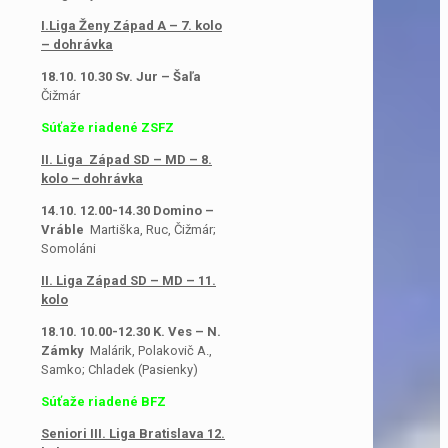
I.Liga Ženy Západ A – 7. kolo
– dohrávka
18.10. 10.30 Sv. Jur – Šaľa
Čižmár
Súťaže riadené ZSFZ
II. Liga Západ SD – MD – 8.
kolo – dohrávka
14.10. 12.00-14.30 Domino –
Vráble
Martiška, Ruc, Čižmár;
Somoláni
II. Liga Západ SD – MD – 11.
kolo
18.10. 10.00-12.30 K. Ves – N.
Zámky
Malárik, Polakovič A.,
Samko; Chladek (Pasienky)
Súťaže riadené BFZ
Seniori III. Liga Bratislava 12.