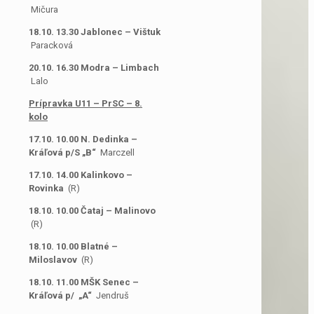
Mičura
18.10. 13.30 Jablonec – Vištuk
Paracková
20.10. 16.30 Modra – Limbach
Lalo
Prípravka U11 – PrSC – 8.
kolo
17.10. 10.00 N. Dedinka –
Kráľová p/S „B“
Marczell
17.10. 14.00 Kalinkovo –
Rovinka
(R)
18.10. 10.00 Čataj – Malinovo
(R)
18.10. 10.00 Blatné –
Miloslavov
(R)
18.10. 11.00 MŠK Senec –
Kráľová p/ „A“
Jendruš