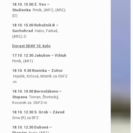
18.10. 15.00 Z. Ves –
Studienka
Pirník, (AR1), (AR2);
(D)
18.10. 15.00 Rohožník B –
Suchohrad
Habo, Farkaš,
(AR2); D
Dorast SD4V 10. kolo
17.10. 12.30 Jakubov – Vištuk
Pirník, (AR1)
18.10. 9.30 Rovinka – Zohor
Hrješik, Krčová, Mistrík za ObFZ
-m
18.10. 10.00 Bernolákovo –
Stupava
Toman, Štvrtecký,
Kocurek za
ObFZ-m
18.10. 12.30 S. Grob – Závod
Srna (R) za BFZ
18.10. 12.30 Dubová –
Ekonóm
Kuric, (AR1)