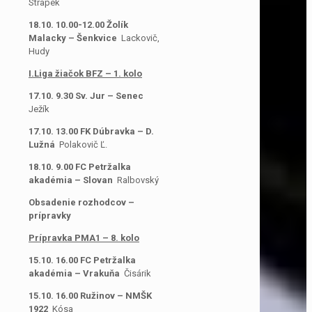
Strapek
18.10. 10.00-12.00 Žolík
Malacky – Šenkvice
Lackovič,
Hudy
I.Liga žiačok BFZ – 1. kolo
17.10. 9.30 Sv. Jur – Senec
Ježík
17.10. 13.00 FK Dúbravka – D.
Lužná
Polakovič Ľ.
18.10. 9.00 FC Petržalka
akadémia – Slovan
Ralbovský
Obsadenie rozhodcov –
prípravky
Prípravka PMA1 – 8. kolo
15.10. 16.00 FC Petržalka
akadémia – Vrakuňa
Čisárik
15.10. 16.00 Ružinov – NMŠK
1922
Kósa