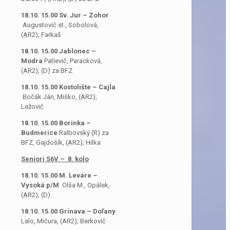
18.10. 15.00 Sv. Jur – Zohor
Augustovič st., Sobolová,
(AR2); Farkaš
18.10. 15.00 Jablonec –
Modra
Patlevič, Paracková,
(AR2); (D) za BFZ
18.10. 15.00 Kostolište – Cajla
Bočák Ján, Miško, (AR2);
Ležovič
18.10. 15.00 Borinka –
Budmerice
Ralbovský (R) za
BFZ, Gajdošík, (AR2); Hilka
Seniori S6V – 8. kolo
18.10. 15.00 M. Leváre –
Vysoká p/M
Olša M., Opálek,
(AR2); (D)
18.10. 15.00 Grinava – Doľany
Lalo, Mičura, (AR2); Berkovič