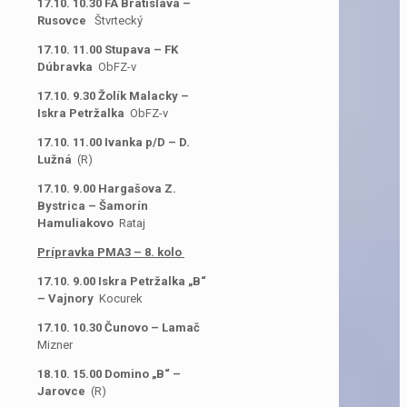
17.10. 10.30 FA Bratislava –
Rusovce
Štvrtecký
17.10. 11.00 Stupava – FK
Dúbravka
ObFZ-v
17.10. 9.30 Žolík Malacky –
Iskra Petržalka
ObFZ-v
17.10. 11.00 Ivanka p/D – D.
Lužná
(R)
17.10. 9.00 Hargašova Z.
Bystrica – Šamorín
Hamuliakovo
Rataj
Prípravka PMA3 – 8. kolo
17.10. 9.00 Iskra Petržalka „B“
– Vajnory
Kocurek
17.10. 10.30 Čunovo – Lamač
Mizner
18.10. 15.00 Domino „B“ –
Jarovce
(R)