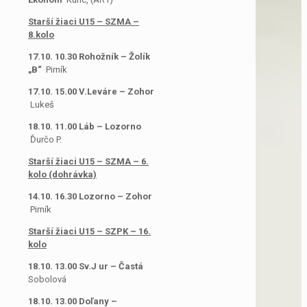
Starší žiaci U15 – SZMA –
8.kolo
17.10. 10.30 Rohožník – Žolík
„B“
Pirník
17.10. 15.00 V.Leváre – Zohor
Lukeš
18.10. 11.00 Láb – Lozorno
Ďurčo P.
Starší žiaci U15 – SZMA – 6.
kolo (dohrávka)
14.10. 16.30 Lozorno – Zohor
Pirník
Starší žiaci U15 – SZPK – 16.
kolo
18.10. 13.00 Sv.J ur – Častá
Sobolová
18.10. 13.00 Doľany –