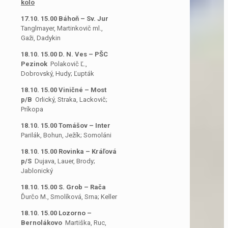
kolo
17.10. 15.00 Báhoň – Sv. Jur
Tanglmayer, Martinkovič ml.,
Gaži, Dadykin
18.10. 15.00 D. N. Ves – PŠC
Pezinok
Polakovič Ľ.,
Dobrovský, Hudy; Ľupták
18.10. 15.00 Viničné – Most
p/B
Orlický, Straka, Lackovič;
Príkopa
18.10. 15.00 Tomášov – Inter
Parilák, Bohun, Ježík; Somoláni
18.10. 15.00 Rovinka – Kráľová
p/S
Dujava, Lauer, Brody;
Jablonický
18.10. 15.00 S. Grob – Rača
Ďurčo M., Smolíková, Srna; Keller
18.10. 15.00 Lozorno –
Bernolákovo
Martiška, Ruc,