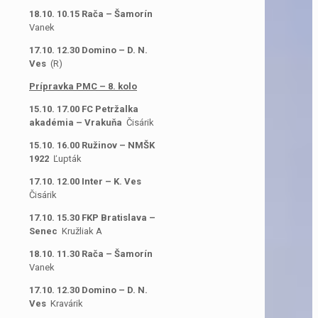
18.10. 10.15 Rača – Šamorín
Vanek
17.10. 12.30 Domino – D. N.
Ves
(R)
Prípravka PMC – 8. kolo
15.10. 17.00 FC Petržalka
akadémia – Vrakuňa
Čisárik
15.10. 16.00 Ružinov – NMŠK
1922
Ľupták
17.10. 12.00 Inter – K. Ves
Čisárik
17.10. 15.30 FKP Bratislava –
Senec
Kružliak A
18.10. 11.30 Rača – Šamorín
Vanek
17.10. 12.30 Domino – D. N.
Ves
Kravárik