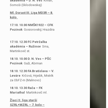
akadémia – D. N. Ves
Křivan,
Somoši (Sklodowskej)
Ml. Dorast III. Liga MD3R – 8.
kolo
17.10. 10.00 NMŠK1922 – CFK
Pezinok
Gosiorovský, Hrazdira
17.10. 12.30 FC Petržalka
akadémia – Ružinov
Srna,
Martinkovič st.
18.10. 10.00 D. N. Ves – PŠC
Pezinok
Gaži, Abrman
18.10. 12.30 FA Bratislava – V.
Leváre
Krčová, Hrješik, Mistrík
za ObFZ-m (Malinovo)
18.10. 13.30 Rača – FK
Mariathal
Martinkovič ml.
Žiaci II. liga starší
SZRL+MZRL – 7. kolo –