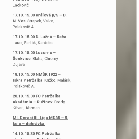
Lackovič
17.10. 15.00 Kráľová p/S – D.
N. Ves
Strapek, Valko,
Polakovič A.
17.10. 15.00 D. Lužná – Rača
Lauer, Parilák, Kardelis
17.10. 15.00 Lozorno –
Šenkvice
Bláha, Chromý,
Dujava
18.10. 15.00 NMŠK 1922 –
Iskra Petržalka
Križko, Malárik,
Polakovič A.
20.10. 15.00 FC Petržalka
akadémia – Ružinov
Brody,
Křivan, Abrman
Ml. Dorast III. Liga MD3R – 5.
kolo – dohrávka
14.10. 15.30 FC Petržalka