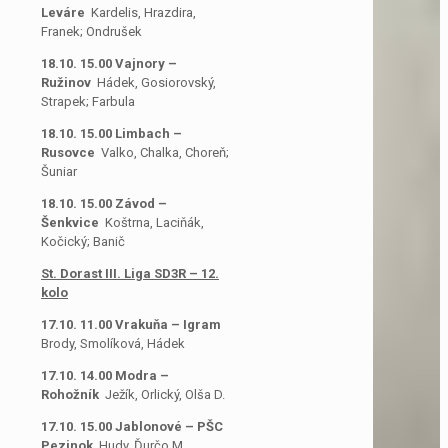
Leváre
Kardelis, Hrazdira,
Franek; Ondrušek
18.10. 15.00 Vajnory –
Ružinov
Hádek, Gosiorovský,
Strapek; Farbula
18.10. 15.00 Limbach –
Rusovce
Valko, Chalka, Choreň;
Šuniar
18.10. 15.00 Závod –
Šenkvice
Koštrna, Laciňák,
Kočický; Banič
St. Dorast III. Liga SD3R – 12.
kolo
17.10. 11.00 Vrakuňa – Igram
Brody, Smolíková, Hádek
17.10. 14.00 Modra –
Rohožník
Ježík, Orlický, Olša D.
17.10. 15.00 Jablonové – PŠC
Pezinok
Hudy, Ďurčo M.,