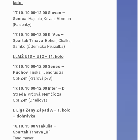
kolo
17.10. 10.00-12.00 Slovan –
Senica
Hajnala, Křivan, Abrman
(Pasienky)
17.10. 10.00-12.00 K. Ves –
Spartak Trnava
Bohun, Chalka,
Samko (Údernícka Petržalka)
I.LMŽ U13 – U12 – 11. kolo
17.10. 10.00-12.00 Senec –
Púchov
Triskal, Jendruš za
ObFZ-m (Kráľová p/S)
17.10. 10.00-12.00 Inter – D.
Streda
Krčová, Nemčík za
ObFZ-m (Drieňová)
I. Liga Ženy Západ A – 1. kolo
– dohrávka
18.10. 15.00 Vrakuňa –
Spartak Trnava „B“
Tanglmayer