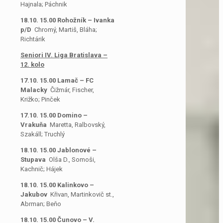
Hajnala; Páchnik
18.10. 15.00 Rohožník – Ivanka
p/D
Chromý, Martiš, Bláha;
Richtárik
Seniori IV. Liga Bratislava –
12. kolo
17.10. 15.00 Lamač – FC
Malacky
Čižmár, Fischer,
Križko; Pinček
17.10. 15.00 Domino –
Vrakuňa
Maretta, Ralbovský,
Szakáll; Truchlý
18.10. 15.00 Jablonové –
Stupava
Olša D., Somoši,
Kachnič; Hájek
18.10. 15.00 Kalinkovo –
Jakubov
Křivan, Martinkovič st.,
Abrman; Beňo
18.10. 15.00 Čunovo – V.