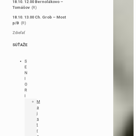
18.10. 12.00 Bernolákovo –
Tomášov
(R)
18.10. 13.00 Ch. Grob – Most
p/B
(R)
Zdieľať
SÚŤAŽE
S
E
N
I
O
R
I
M
a
j
s
t
r