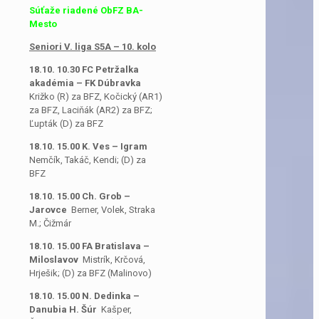
Súťaže riadené ObFZ BA-
Mesto
Seniori V. liga S5A – 10. kolo
18.10. 10.30 FC Petržalka
akadémia – FK Dúbravka
Križko (R) za BFZ, Kočický (AR1)
za BFZ, Laciňák (AR2) za BFZ;
Ľupták (D) za BFZ
18.10. 15.00 K. Ves – Igram
Nemčík, Takáč, Kendi; (D) za
BFZ
18.10. 15.00 Ch. Grob –
Jarovce
Berner, Volek, Straka
M.; Čižmár
18.10. 15.00 FA Bratislava –
Miloslavov
Mistrík, Krčová,
Hrješik; (D) za BFZ (Malinovo)
18.10. 15.00 N. Dedinka –
Danubia H. Šúr
Kašper,