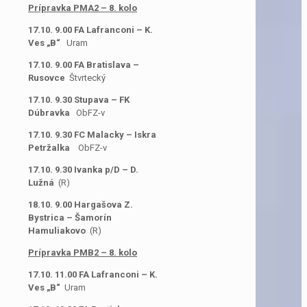
Prípravka PMA2 – 8. kolo
17.10. 9.00 FA Lafranconi – K.
Ves „B“
Uram
17.10. 9.00 FA Bratislava –
Rusovce
Štvrtecký
17.10. 9.30 Stupava – FK
Dúbravka
ObFZ-v
17.10. 9.30 FC Malacky – Iskra
Petržalka
ObFZ-v
17.10. 9.30 Ivanka p/D – D.
Lužná
(R)
18.10. 9.00 Hargašova Z.
Bystrica – Šamorín
Hamuliakovo
(R)
Prípravka PMB2 – 8. kolo
17.10. 11.00 FA Lafranconi – K.
Ves „B“
Uram