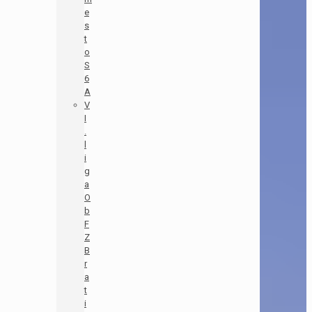
e
s
t
o
S
6
A
V
I
.
l
i
g
a
O
b
F
Z
B
r
a
t
i