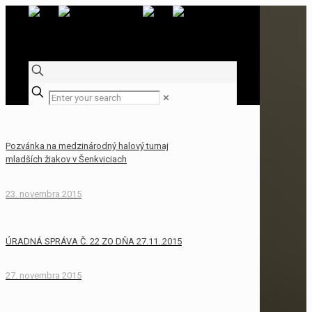
✕
Pozvánka na medzinárodný halový turnaj
mladších žiakov v Šenkviciach
23. novembra 2015
ÚRADNÁ SPRÁVA Č. 22 ZO DŇA 27.11..2015
27. novembra 2015