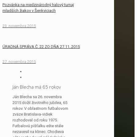
Pozvánka na medzinárodný halový turnaj
mladších žiakov v Šenkviciach
23. novembra 2015
ÚRADNÁ SPRÁVA Č. 22 ZO DŇA 27.11..2015
27. novembra 2015
Ján Blecha má 65 rokov
Ján Blecha sa 26. novembra
2015 dožil životného jubilea, 65
rokov. V oblastnom futbalovom
zväze Bratislava-vidiek
rozhodoval od roku 1975.
Futbalovú píšťalku ešte stále
nezavesil na klinec. Chodieva