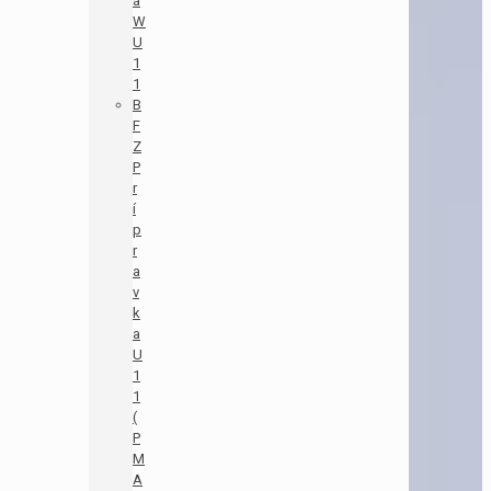
á
W
U
1
1
B
F
Z
P
r
í
p
r
a
v
k
a
U
1
1
(
P
M
A