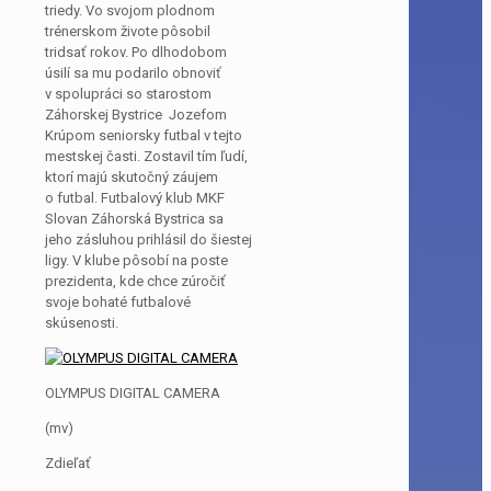
triedy. Vo svojom plodnom
trénerskom živote pôsobil
tridsať rokov. Po dlhodobom
úsilí sa mu podarilo obnoviť
v spolupráci so starostom
Záhorskej Bystrice Jozefom
Krúpom seniorsky futbal v tejto
mestskej časti. Zostavil tím ľudí,
ktorí majú skutočný záujem
o futbal. Futbalový klub MKF
Slovan Záhorská Bystrica sa
jeho zásluhou prihlásil do šiestej
ligy. V klube pôsobí na poste
prezidenta, kde chce zúročiť
svoje bohaté futbalové
skúsenosti.
OLYMPUS DIGITAL CAMERA
(mv)
Zdieľať