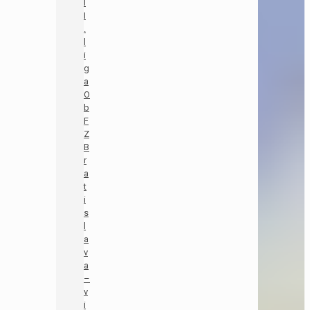
I
I
.
l
i
g
a
O
b
F
Z
B
r
a
t
i
s
l
a
v
a
–
v
i