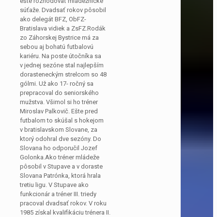
ešte rozhodovať mládežnícke
súťaže. Dvadsať rokov pôsobil
ako delegát BFZ, ObFZ-
Bratislava vidiek a ZsFZ.Rodák
zo Záhorskej Bystrice má za
sebou aj bohatú futbalovú
kariéru. Na poste útočníka sa
v jednej sezóne stal najlepším
dorasteneckým strelcom so 48
gólmi. Už ako 17- ročný sa
prepracoval do seniorského
mužstva. Všimol si ho tréner
Miroslav Palkovič. Ešte pred
futbalom to skúšal s hokejom
v bratislavskom Slovane, za
ktorý odohral dve sezóny. Do
Slovana ho odporučil Jozef
Golonka.Ako tréner mládeže
pôsobil v Stupave a v doraste
Slovana Patrónka, ktorá hrala
tretiu ligu. V Stupave ako
funkcionár a tréner III. triedy
pracoval dvadsať rokov. V roku
1985 získal kvalifikáciu trénera II.