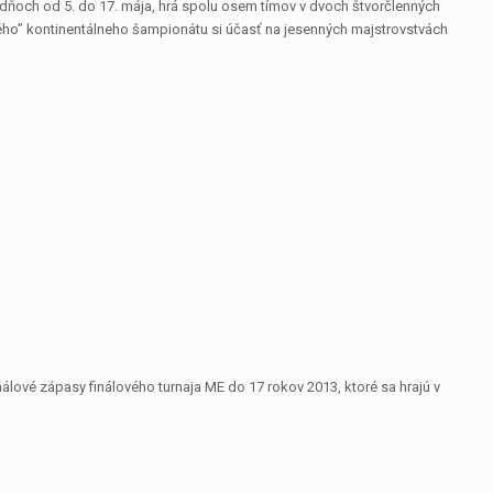
 dňoch od 5. do 17. mája, hrá spolu osem tímov v dvoch štvorčlenných
ského” kontinentálneho šampionátu si účasť na jesenných majstrovstvách
álové zápasy finálového turnaja ME do 17 rokov 2013, ktoré sa hrajú v