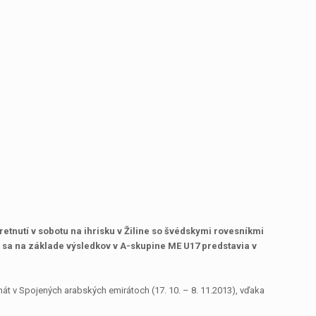
retnutí v sobotu na ihrisku v Žiline so švédskymi rovesníkmi
ri sa na základe výsledkov v A-skupine ME U17 predstavia v
nát v Spojených arabských emirátoch (17. 10. – 8. 11.2013), vďaka