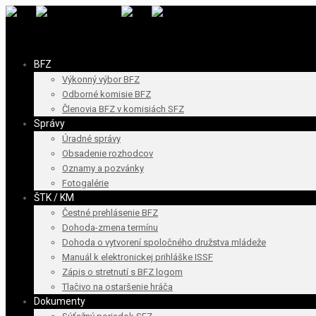
BFZ
Výkonný výbor BFZ
Odborné komisie BFZ
Členovia BFZ v komisiách SFZ
Správy
Úradné správy
Obsadenie rozhodcov
Oznamy a pozvánky
Fotogalérie
ŠTK / KM
Čestné prehlásenie BFZ
Dohoda-zmena termínu
Dohoda o vytvorení spoločného družstva mládeže
Manuál k elektronickej prihláške ISSF
Zápis o stretnutí s BFZ logom
Tlačivo na ostaršenie hráča
Dokumenty