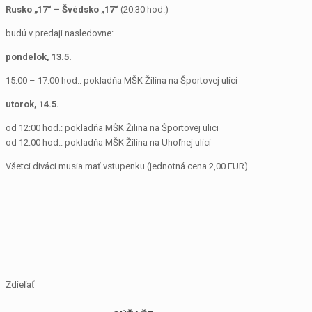
Rusko „17“ – Švédsko „17“
(20:30 hod.)
budú v predaji nasledovne:
pondelok, 13.5.
15:00 – 17:00 hod.: pokladňa MŠK Žilina na Športovej ulici
utorok, 14.5.
od 12:00 hod.: pokladňa MŠK Žilina na Športovej ulici
od 12:00 hod.: pokladňa MŠK Žilina na Uhoľnej ulici
Všetci diváci musia mať vstupenku (jednotná cena 2,00 EUR)
Zdieľať