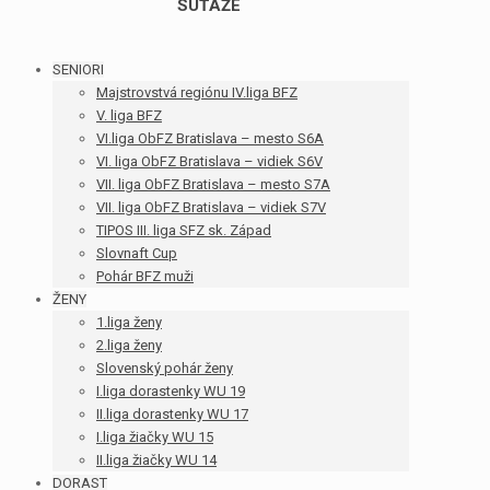
SÚŤAŽE
SENIORI
Majstrovstvá regiónu IV.liga BFZ
V. liga BFZ
VI.liga ObFZ Bratislava – mesto S6A
VI. liga ObFZ Bratislava – vidiek S6V
VII. liga ObFZ Bratislava – mesto S7A
VII. liga ObFZ Bratislava – vidiek S7V
TIPOS III. liga SFZ sk. Západ
Slovnaft Cup
Pohár BFZ muži
ŽENY
1.liga ženy
2.liga ženy
Slovenský pohár ženy
I.liga dorastenky WU 19
II.liga dorastenky WU 17
I.liga žiačky WU 15
II.liga žiačky WU 14
DORAST