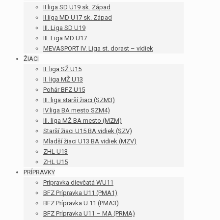
II.liga SD U19 sk. Západ
II.liga MD U17 sk. Západ
III. Liga SD U19
III. Liga MD U17
MEVASPORT IV. Liga st. dorast – vidiek
ŽIACI
II. liga SŽ U15
II. liga MŽ U13
Pohár BFZ U15
III. liga starší žiaci (SZM3)
IV.liga BA mesto SZM4)
III. liga MŽ BA mesto (MZM)
Starší žiaci U15 BA vidiek (SZV)
Mladší žiaci U13 BA vidiek (MZV)
ZHL U13
ZHL U15
PRÍPRAVKY
Prípravka dievčatá WU11
BFZ Prípravka U11 (PMA1)
BFZ Prípravka U 11 (PMA3)
BFZ Prípravka U11 – MA (PRMA)