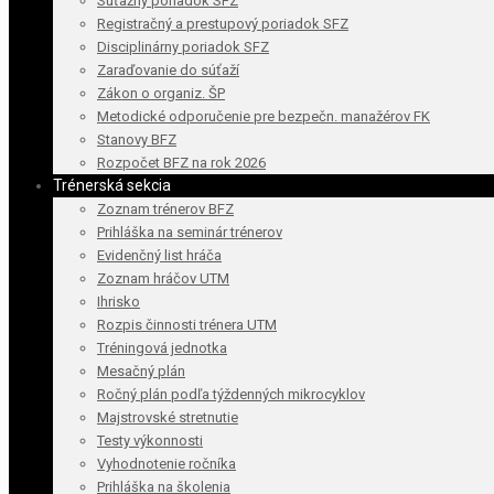
Súťažný poriadok SFZ
Registračný a prestupový poriadok SFZ
Disciplinárny poriadok SFZ
Zaraďovanie do súťaží
Zákon o organiz. ŠP
Metodické odporučenie pre bezpečn. manažérov FK
Stanovy BFZ
Rozpočet BFZ na rok 2026
Trénerská sekcia
Zoznam trénerov BFZ
Prihláška na seminár trénerov
Evidenčný list hráča
Zoznam hráčov UTM
Ihrisko
Rozpis činnosti trénera UTM
Tréningová jednotka
Mesačný plán
Ročný plán podľa týždenných mikrocyklov
Majstrovské stretnutie
Testy výkonnosti
Vyhodnotenie ročníka
Prihláška na školenia