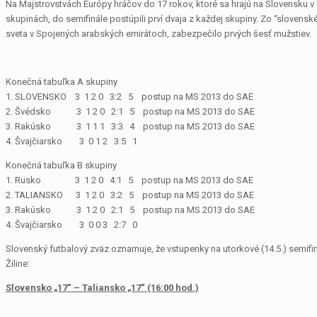
Na Majstrovstvách Európy hráčov do 17 rokov, ktoré sa hrajú na Slovensku v
skupinách, do semifinále postúpili prví dvaja z každej skupiny. Zo “sloven
sveta v Spojených arabských emirátoch, zabezpečilo prvých šesť mužstiev.
Konečná tabuľka A skupiny
1. SLOVENSKO 3 1 2 0 3:2 5 postup na MS 2013 do SAE
2. Švédsko 3 1 2 0 2:1 5 postup na MS 2013 do SAE
3. Rakúsko 3 1 1 1 3:3 4 postup na MS 2013 do SAE
4. Švajčiarsko 3 0 1 2 3:5 1
Konečná tabuľka B skupiny
1. Rusko 3 1 2 0 4:1 5 postup na MS 2013 do SAE
2. TALIANSKO 3 1 2 0 3:2 5 postup na MS 2013 do SAE
3. Rakúsko 3 1 2 0 2:1 5 postup na MS 2013 do SAE
4. Švajčiarsko 3 0 0 3 2:7 0
Slovenský futbalový zväz oznamuje, že vstupenky na utorkové (14.5.) semifin
Žiline:
Slovensko „17“ – Taliansko „17“
(16:00 hod.)