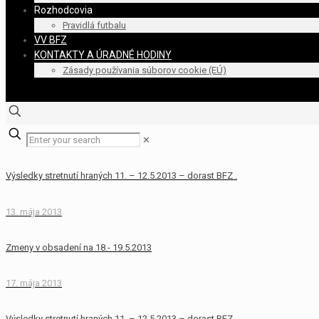
Rozhodcovia
Pravidlá futbalu
VV BFZ
KONTAKTY A ÚRADNÉ HODINY
Zásady používania súborov cookie (EÚ)
✕
Výsledky stretnutí hraných 11. – 12.5.2013 – dorast BFZ .
13. mája 2013
Zmeny v obsadení na 18.- 19.5.2013
17. mája 2013
Výsledky stretnutí hraných 11. – 12.5.2013 – dorast BFZ .