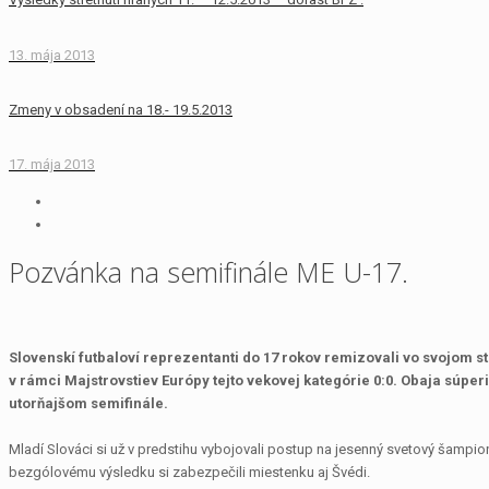
13. mája 2013
Zmeny v obsadení na 18.- 19.5.2013
17. mája 2013
Pozvánka na semifinále ME U-17.
Slovenskí futbaloví reprezentanti do 17 rokov remizovali vo svojom st
v rámci Majstrovstiev Európy tejto vekovej kategórie 0:0. Obaja súpe
utorňajšom semifinále.
Mladí Slováci si už v predstihu vybojovali postup na jesenný svetový šampio
bezgólovému výsledku si zabezpečili miestenku aj Švédi.