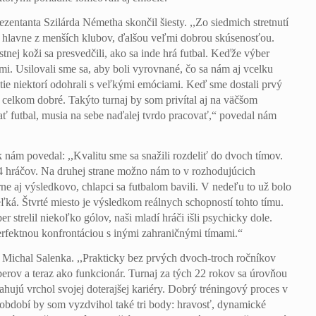
ntanta Szilárda Németha skončil šiesty. ,,Zo siedmich stretnutí
cov, hlavne z menších klubov, ďalšou veľmi dobrou skúsenosťou.
tnej koži sa presvedčili, ako sa inde hrá futbal. Keďže výber
čmi. Usilovali sme sa, aby boli vyrovnané, čo sa nám aj vcelku
utie niektorí odohrali s veľkými emóciami. Keď sme dostali prvý
o celkom dobré. Takýto turnaj by som privítal aj na väčšom
 hrať futbal, musia na sebe naďalej tvrdo pracovať,“ povedal nám
 nám povedal: ,,Kvalitu sme sa snažili rozdeliť do dvoch tímov.
24 hráčov. Na druhej strane možno nám to v rozhodujúcich
e aj výsledkovo, chlapci sa futbalom bavili. V nedeľu to už bolo
eľká. Štvrté miesto je výsledkom reálnych schopností tohto tímu.
r strelil niekoľko gólov, naši mladí hráči išli psychicky dole.
erfektnou konfrontáciou s inými zahraničnými tímami.“
Michal Salenka. ,,Prakticky bez prvých dvoch-troch ročníkov
berov a teraz ako funkcionár. Turnaj za tých 22 rokov sa úrovňou
ahujú vrchol svojej doterajšej kariéry. Dobrý tréningový proces v
to období by som vyzdvihol také tri body: hravosť, dynamické