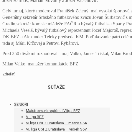
Jozef Barmoš, Marián Novotný a Jozef Valachovič.
Celý turnaj, ktorý moderoval František Zelený, mal vysokú športovú a
Generálny sekretár Srbského futbalového zväzu Jovan Šurbatovič s 
Gradin,sekretár komisie mládeže FAČR a bývalý futbalista Sparty 
Michaela Veselá, bývalý futbalový reprezentant Jozef Majoroš, rep
DK BFZ a Alexander Teleky predseda KM. Poďakovanie patrí celému 
teda aj Márii Krčovej a Petrovi Rybárovi.
Pred 250 divákmi rozhodovali Juraj Valko, James Triskal, Milan Brod
Milan Valko, manažér komunikácie BFZ
Zdieľať
SÚŤAŽE
SENIORI
Majstrovstvá regiónu IV.liga BFZ
V. liga BFZ
VI.liga ObFZ Bratislava – mesto S6A
VI. liga ObFZ Bratislava – vidiek S6V