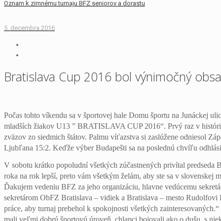
Oznam k zimnému turnaju BFZ seniorov a dorastu
5. decembra 2016
Bratislava Cup 2016 bol výnimočný obs
Počas tohto víkendu sa v športovej hale Domu športu na Junáckej uli
mladších žiakov U13 ” BRATISLAVA CUP 2016“. Prvý raz v histórii 
zväzov zo siedmich štátov. Palmu víťazstva si zaslúžene odniesol Zá
Ljubľana 15:2. Keďže výber Budapešti sa na poslednú chvíľu odhlásil,
V sobotu krátko popoludní všetkých zúčastnených privítal predseda BFZ
roka na rok lepší, preto vám všetkým želám, aby ste sa v slovenskej me
Ďakujem vedeniu BFZ za jeho organizáciu, hlavne vedúcemu sekretáro
sekretárom ObFZ Bratislava – vidiek a Bratislava – mesto Rudolfovi 
práce, aby turnaj prebehol k spokojnosti všetkých zainteresovaných.“ 
mali veľmi dobrú športovú úroveň, chlapci bojovali ako o dušu, s nie