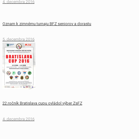
4. decembra 2016
Oznam k zimnému turnaju BFZ seniorov a dorastu
5. decembra 2016
22.ročník Bratislava cupu ovládol výber ZsFZ
4. decembra 2016