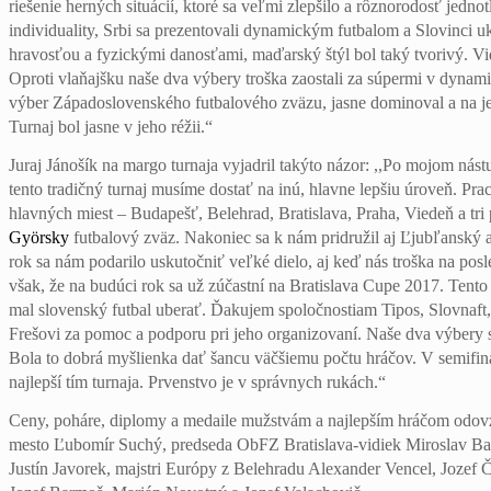
riešenie herných situácií, ktoré sa veľmi zlepšilo a rôznorodosť jednotl
individuality, Srbi sa prezentovali dynamickým futbalom a Slovinci uk
hravosťou a fyzickými danosťami, maďarský štýl bol taký tvorivý. Vid
Oproti vlaňajšku naše dva výbery troška zaostali za súpermi v dynami
výber Západoslovenského futbalového zväzu, jasne dominoval a na jeh
Turnaj bol jasne v jeho réžii.“
Juraj Jánošík na margo turnaja vyjadril takýto názor: ,,Po mojom ná
tento tradičný turnaj musíme dostať na inú, hlavne lepšiu úroveň. Pr
hlavných miest – Budapešť, Belehrad, Bratislava, Praha, Viedeň a tr
Györsky
futbalový zväz. Nakoniec sa k nám pridružil aj Ľjubľanský 
rok sa nám podarilo uskutočniť veľké dielo, aj keď nás troška na po
však, že na budúci rok sa už zúčastní na Bratislava Cupe 2017. Tent
mal slovenský futbal uberať. Ďakujem spoločnostiam Tipos, Slovnaft
Frešovi za pomoc a podporu pri jeho organizovaní. Naše dva výbery s k
Bola to dobrá myšlienka dať šancu väčšiemu počtu hráčov. V semifin
najlepší tím turnaja. Prvenstvo je v správnych rukách.“
Ceny, poháre, diplomy a medaile mužstvám a najlepším hráčom odovz
mesto Ľubomír Suchý, predseda ObFZ Bratislava-vidiek Miroslav Bax
Justín Javorek, majstri Európy z Belehradu Alexander Vencel, Jozef Č