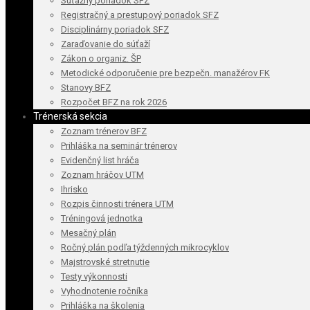
Súťažný poriadok SFZ
Registračný a prestupový poriadok SFZ
Disciplinárny poriadok SFZ
Zaraďovanie do súťaží
Zákon o organiz. ŠP
Metodické odporučenie pre bezpečn. manažérov FK
Stanovy BFZ
Rozpočet BFZ na rok 2026
Trénerská sekcia
Zoznam trénerov BFZ
Prihláška na seminár trénerov
Evidenčný list hráča
Zoznam hráčov UTM
Ihrisko
Rozpis činnosti trénera UTM
Tréningová jednotka
Mesačný plán
Ročný plán podľa týždenných mikrocyklov
Majstrovské stretnutie
Testy výkonnosti
Vyhodnotenie ročníka
Prihláška na školenia