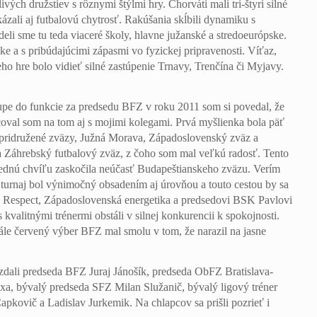
ivých družstiev s rôznymi štýlmi hry. Chorváti mali tri-štyri silné
ázali aj futbalovú chytrosť. Rakúšania skĺbili dynamiku s
eli sme tu teda viaceré školy, hlavne južanské a stredoeurópske.
ke a s pribúdajúcimi zápasmi vo fyzickej pripravenosti. Víťaz,
o hre bolo vidieť silné zastúpenie Trnavy, Trenčína či Myjavy.
stupe do funkcie za predsedu BFZ v roku 2011 som si povedal, že
acoval som na tom aj s mojimi kolegami. Prvá myšlienka bola päť
i pridružené zväzy, Južná Morava, Západoslovenský zväz a
a Záhrebský futbalový zväz, z čoho som mal veľkú radosť. Tento
slednú chvíľu zaskočila neúčasť Budapeštianskeho zväzu. Verím
o turnaj bol výnimočný obsadením aj úrovňou a touto cestou by sa
, Respect, Západoslovenská energetika a predsedovi BSK Pavlovi
valitnými trénermi obstáli v silnej konkurencii k spokojnosti.
ále červený výber BFZ mal smolu v tom, že narazil na jasne
dali predseda BFZ Juraj Jánošík, predseda ObFZ Bratislava-
a, bývalý predseda SFZ Milan Služanič, bývalý ligový tréner
apkovič a Ladislav Jurkemik. Na chlapcov sa prišli pozrieť i