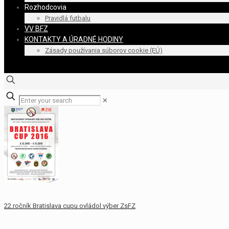
Rozhodcovia
Pravidlá futbalu
VV BFZ
KONTAKTY A ÚRADNÉ HODINY
Zásady používania súborov cookie (EÚ)
✕
22.ročník Bratislava cupu ovládol výber ZsFZ