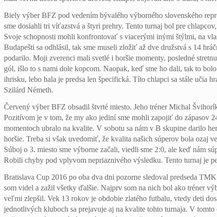
Biely výber BFZ pod vedením bývalého výborného slovenského repreze
sme dosiahli tri víťazstvá a štyri prehry. Tento turnaj bol pre chlap
Svoje schopnosti mohli konfrontovať s viacerými inými štýlmi, na vlas
Budapešti sa odhlásil, tak sme museli zložiť až dve družstvá s 14 hrá
podarilo. Moji zverenci mali svetlé i horšie momenty, posledné stretn
gól, išlo to s nami dole kopcom. Naopak, keď sme ho dali, tak to bol
ihrisku, lebo hala je predsa len špecifická. Títo chlapci sa stále učia
Szilárd Németh.
Červený výber BFZ obsadil štvrté miesto. Jeho tréner Michal Švihorík
Pozitívom je v tom, že my ako jediní sme mohli zapojiť do zápasov 
momentoch ubralo na kvalite. V sobotu sa nám v B skupine darilo hern
horšie. Treba si však uvedomiť, že kvalita našich súperov bola ozaj v
Súboj o 3. miesto sme výborne začali, viedli sme 2:0, ale keď nám súpe
Robili chyby pod vplyvom nepriaznivého výsledku. Tento turnaj je p
Bratislava Cup 2016 po oba dva dni pozorne sledoval predseda TMK 
som videl a zažil všetky ďalšie. Najprv som na nich bol ako tréner vý
veľmi zlepšil. Vek 13 rokov je obdobie zlatého futbalu, vtedy deti dos
jednotlivých kluboch sa prejavuje aj na kvalite tohto turnaja. V tom