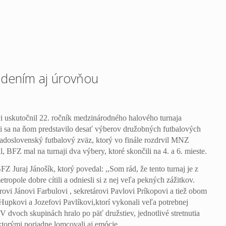
adením aj úrovňou
ci uskutočnil 22. ročník medzinárodného halového turnaja
sa na ňom predstavilo desať výberov družobných futbalových
padoslovenský futbalový zväz, ktorý vo finále rozdrvil MNZ
 BFZ mal na turnaji dva výbery, ktoré skončili na 4. a 6. mieste.
 Juraj Jánošík, ktorý povedal: ,,Som rád, že tento turnaj je z
tropole dobre cítili a odniesli si z nej veľa pekných zážitkov.
vi Jánovi Farbulovi , sekretárovi Pavlovi Príkopovi a tiež obom
Hupkovi a Jozefovi Pavlíkovi,ktorí vykonali veľa potrebnej
V dvoch skupinách hralo po päť družstiev, jednotlivé stretnutia
ktorými poriadne lomcovali aj emócie.