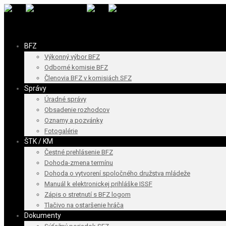
BFZ
Výkonný výbor BFZ
Odborné komisie BFZ
Členovia BFZ v komisiách SFZ
Správy
Úradné správy
Obsadenie rozhodcov
Oznamy a pozvánky
Fotogalérie
ŠTK / KM
Čestné prehlásenie BFZ
Dohoda-zmena termínu
Dohoda o vytvorení spoločného družstva mládeže
Manuál k elektronickej prihláške ISSF
Zápis o stretnutí s BFZ logom
Tlačivo na ostaršenie hráča
Dokumenty