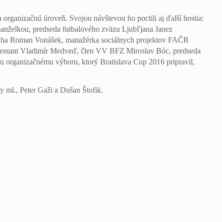
 organizačnú úroveň. Svojou návštevou ho poctili aj ďalší hostia:
manželkou, predseda futbalového zväzu Ljubľjana Janez
Praha Roman Vonášek, manažérka sociálnych projektov FAČR
rezentant Vladimír Medveď, člen VV BFZ Miroslav Bóc, predseda
organizačnému výboru, ktorý Bratislava Cup 2016 pripravil,
y ml., Peter Gaži a Dušan Štofik.