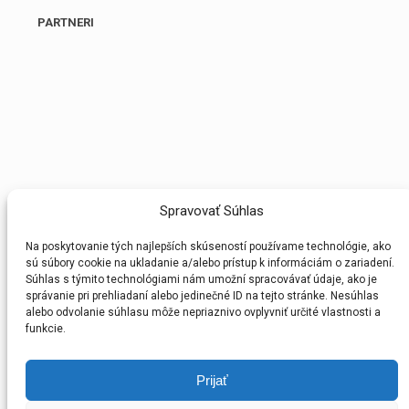
PARTNERI
Spravovať Súhlas
Na poskytovanie tých najlepších skúseností používame technológie, ako
sú súbory cookie na ukladanie a/alebo prístup k informáciám o zariadení.
Súhlas s týmito technológiami nám umožní spracovávať údaje, ako je
© 2026 Bratislavský Futbalový Zväz. Všetky práva
správanie pri prehliadaní alebo jedinečné ID na tejto stránke. Nesúhlas
vyhradené.
alebo odvolanie súhlasu môže nepriaznivo ovplyvniť určité vlastnosti a
funkcie.
Prijať