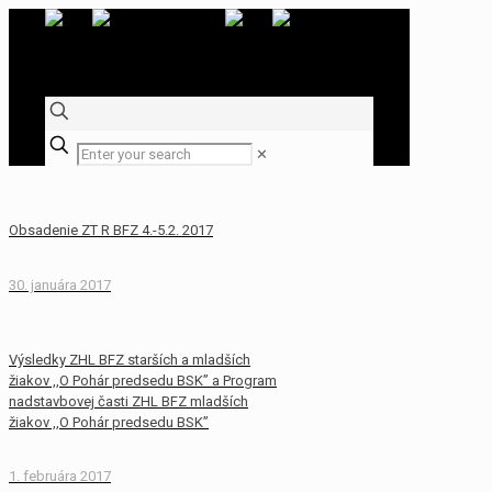
✕
Obsadenie ZT R BFZ 4.-5.2. 2017
30. januára 2017
Výsledky ZHL BFZ starších a mladších
žiakov ,,O Pohár predsedu BSK” a Program
nadstavbovej časti ZHL BFZ mladších
žiakov ,,O Pohár predsedu BSK”
1. februára 2017