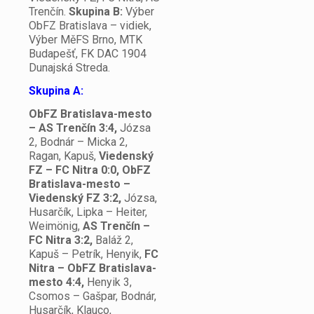
Trenčín.
Skupina B:
Výber
ObFZ Bratislava – vidiek,
Výber MěFS Brno, MTK
Budapešť, FK DAC 1904
Dunajská Streda.
Skupina A:
ObFZ Bratislava-mesto
– AS Trenčín 3:4,
Józsa
2, Bodnár – Micka 2,
Ragan, Kapuš,
Viedenský
FZ – FC Nitra 0:0, ObFZ
Bratislava-mesto –
Viedenský FZ 3:2,
Józsa,
Husarčík, Lipka – Heiter,
Weimönig,
AS Trenčín –
FC Nitra 3:2,
Baláž 2,
Kapuš – Petrík, Henyik,
FC
Nitra – ObFZ Bratislava-
mesto 4:4,
Henyik 3,
Csomos – Gašpar, Bodnár,
Husarčík, Klauco,