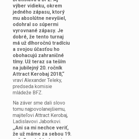
výber vidieku, okrem
jedného zápasu, ktorý
mu absolútne nevyšiel,
odohral so súpermi
vyrovnané zápasy. Je
dobré, že tento turnaj
má už dlhoročnú tradíciu
a svojou účasťou ho
obohacujú zahraničné
tímy. Už teraz sa teším
na jubilejný 20. ročník
Attract Kerobaj 2018,“
vraví Alexander Teleky,
predseda komisie
mládeže BFZ.
Na záver sme dali slovo
tomu najpovolanejšiemu,
majiteľovi Attract Kerobaj,
Ladislavovi Jaborkovi.
,,Ani sa mi nechce veriť,
že už máme za sebou 19.