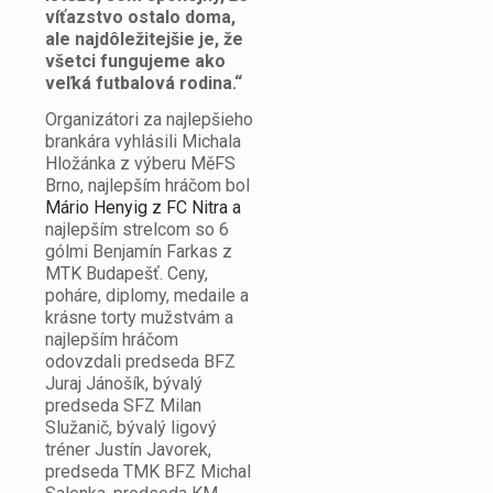
víťazstvo ostalo doma,
ale najdôležitejšie je, že
všetci fungujeme ako
veľká futbalová rodina.“
Organizátori za najlepšieho
brankára vyhlásili Michala
Hložánka z výberu MěFS
Brno, najlepším hráčom bol
Mário Henyig z FC Nitra a
najlepším strelcom so 6
gólmi Benjamín Farkas z
MTK Budapešť. Ceny,
poháre, diplomy, medaile a
krásne torty mužstvám a
najlepším hráčom
odovzdali predseda BFZ
Juraj Jánošík, bývalý
predseda SFZ Milan
Služanič, bývalý ligový
tréner Justín Javorek,
predseda TMK BFZ Michal