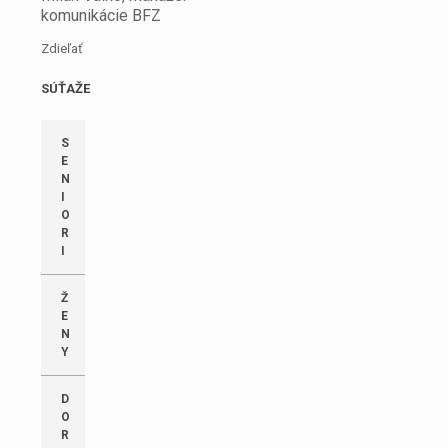
komunikácie BFZ
Zdieľať
SÚŤAŽE
S
E
N
I
O
R
I
Ž
E
N
Y
D
O
R