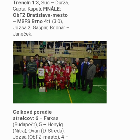
Trenčín 1:3,
Sus – Ďurža,
Gupta, Kapuš,
FINÁLE:
ObFZ Bratislava-mesto
– MěFS Brno 4:1
(3:0),
Józsa 2, Gašpar, Bodnár –
Janeček.
Celkové poradie
strelcov: 6 –
Farkas
(Budapešť),
5 –
Henyig
(Nitra), Ovári (D. Streda),
Józsa (ObFZ-mesto),
4 –