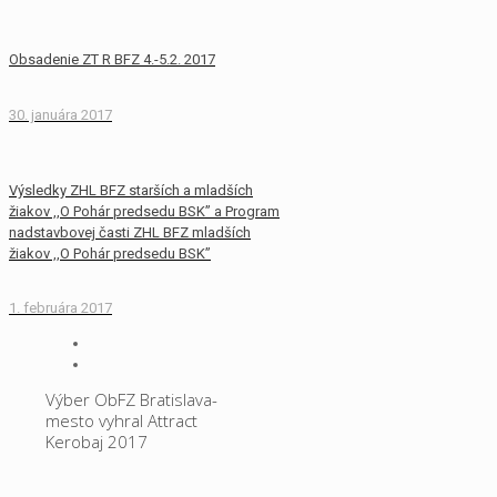
Obsadenie ZT R BFZ 4.-5.2. 2017
30. januára 2017
Výsledky ZHL BFZ starších a mladších
žiakov ,,O Pohár predsedu BSK” a Program
nadstavbovej časti ZHL BFZ mladších
žiakov ,,O Pohár predsedu BSK”
1. februára 2017
Výber ObFZ Bratislava-
mesto vyhral Attract
Kerobaj 2017