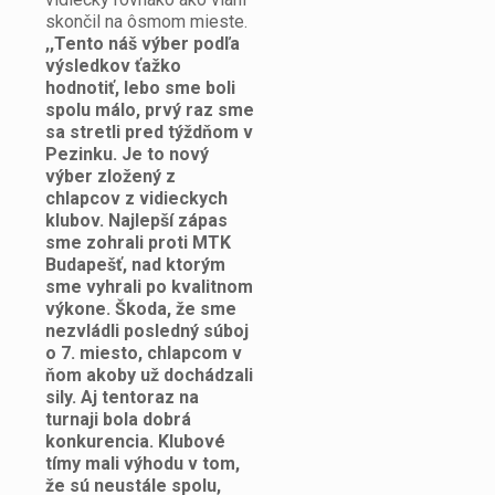
skončil na ôsmom mieste.
,,Tento náš výber podľa
výsledkov ťažko
hodnotiť, lebo sme boli
spolu málo, prvý raz sme
sa stretli pred týždňom v
Pezinku. Je to nový
výber zložený z
chlapcov z vidieckych
klubov. Najlepší zápas
sme zohrali proti MTK
Budapešť, nad ktorým
sme vyhrali po kvalitnom
výkone. Škoda, že sme
nezvládli posledný súboj
o 7. miesto, chlapcom v
ňom akoby už dochádzali
sily. Aj tentoraz na
turnaji bola dobrá
konkurencia. Klubové
tímy mali výhodu v tom,
že sú neustále spolu,