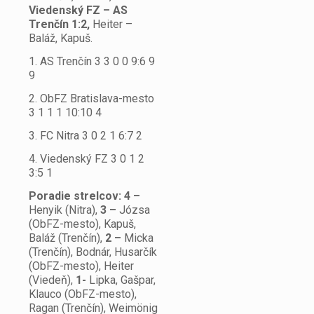
Viedenský FZ – AS
Trenčín 1:2,
Heiter –
Baláž, Kapuš.
1. AS Trenčín 3 3 0 0 9:6 9
9
2. ObFZ Bratislava-mesto
3 1 1 1 10:10 4
3. FC Nitra 3 0 2 1 6:7 2
4. Viedenský FZ 3 0 1 2
3:5 1
Poradie strelcov: 4 –
Henyik (Nitra),
3 –
Józsa
(ObFZ-mesto), Kapuš,
Baláž (Trenčín),
2 –
Micka
(Trenčín), Bodnár, Husarčík
(ObFZ-mesto), Heiter
(Viedeň),
1-
Lipka, Gašpar,
Klauco (ObFZ-mesto),
Ragan (Trenčín), Weimönig