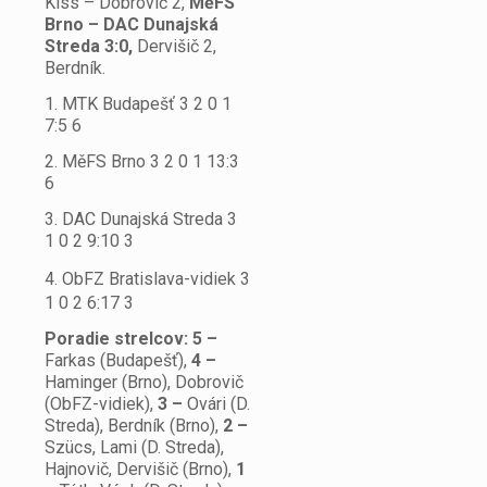
Kiss – Dobrovič 2,
MěFS
Brno – DAC Dunajská
Streda 3:0,
Dervišič 2,
Berdník.
1. MTK Budapešť 3 2 0 1
7:5 6
2. MěFS Brno 3 2 0 1 13:3
6
3. DAC Dunajská Streda 3
1 0 2 9:10 3
4. ObFZ Bratislava-vidiek 3
1 0 2 6:17 3
Poradie strelcov: 5 –
Farkas (Budapešť),
4 –
Haminger (Brno), Dobrovič
(ObFZ-vidiek),
3 –
Ovári (D.
Streda), Berdník (Brno),
2 –
Szücs, Lami (D. Streda),
Hajnovič, Dervišič (Brno),
1