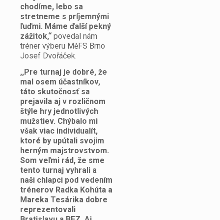
chodíme, lebo sa
stretneme s príjemnými
ľuďmi. Máme ďalší pekný
zážitok,“
povedal nám
tréner výberu MěFS Brno
Josef Dvořáček.
,,Pre turnaj je dobré, že
mal osem účastníkov,
táto skutočnosť sa
prejavila aj v rozličnom
štýle hry jednotlivých
mužstiev. Chýbalo mi
však viac individualít,
ktoré by upútali svojim
herným majstrovstvom.
Som veľmi rád, že sme
tento turnaj vyhrali a
naši chlapci pod vedením
trénerov Radka Kohúta a
Mareka Tesárika dobre
reprezentovali
Bratislavu a BFZ. Aj