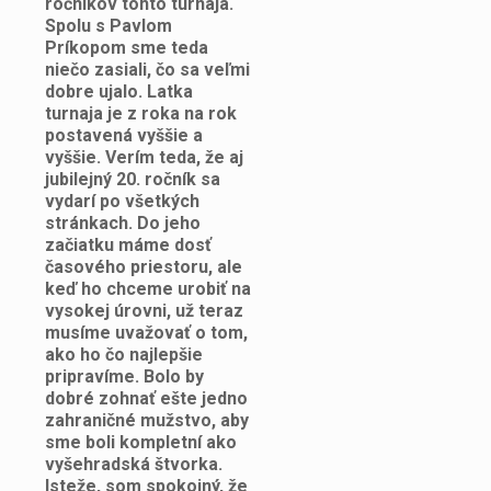
ročníkov tohto turnaja.
Spolu s Pavlom
Príkopom sme teda
niečo zasiali, čo sa veľmi
dobre ujalo. Latka
turnaja je z roka na rok
postavená vyššie a
vyššie. Verím teda, že aj
jubilejný 20. ročník sa
vydarí po všetkých
stránkach. Do jeho
začiatku máme dosť
časového priestoru, ale
keď ho chceme urobiť na
vysokej úrovni, už teraz
musíme uvažovať o tom,
ako ho čo najlepšie
pripravíme. Bolo by
dobré zohnať ešte jedno
zahraničné mužstvo, aby
sme boli kompletní ako
vyšehradská štvorka.
Isteže, som spokojný, že