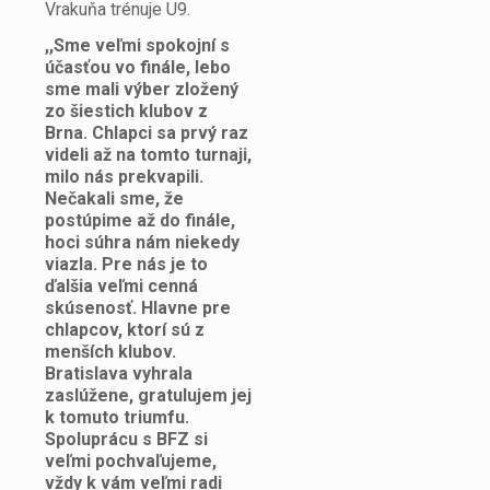
Vrakuňa trénuje U9.
,,Sme veľmi spokojní s
účasťou vo finále, lebo
sme mali výber zložený
zo šiestich klubov z
Brna. Chlapci sa prvý raz
videli až na tomto turnaji,
milo nás prekvapili.
Nečakali sme, že
postúpime až do finále,
hoci súhra nám niekedy
viazla. Pre nás je to
ďalšia veľmi cenná
skúsenosť. Hlavne pre
chlapcov, ktorí sú z
menších klubov.
Bratislava vyhrala
zaslúžene, gratulujem jej
k tomuto triumfu.
Spoluprácu s BFZ si
veľmi pochvaľujeme,
vždy k vám veľmi radi