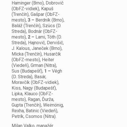
Haminger (Brno), Dobrovič
(ObFZ-vidiek), Kapuš
(Trenčín), Gašpar (ObFZ-
mesto),
3 –
Berdník (Brno),
Baláž (Trenčín), Szücs (D.
Streda), Bodnár (ObFZ-
mesto),
2 –
Lami, Tóth (D.
Streda), Hajnovič, Dervišič,
J. Kalous, Janeček (Brno),
Micka (Trenčín), Husarčík
(ObFZ-mesto), Heiter
(Viedeň), Grman
(Nitra),
Sus (Budapešť),
1 –
Végh
(D. Streda), Basár,
Moravčík (ObFZ-vidiek),
Kiss, Nagy (Budapešť),
Lipka, Klauco (ObFZ-
mesto), Ragan, Ďurža,
Gupta (Trenčín), Weimönig,
Rexha, Batinic (Viedeň),
Petrík, Csomos (Nitra).
Milan Valko, manažér