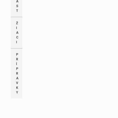
A
S
T
Ž
I
A
C
I
P
R
Í
P
R
A
V
K
Y