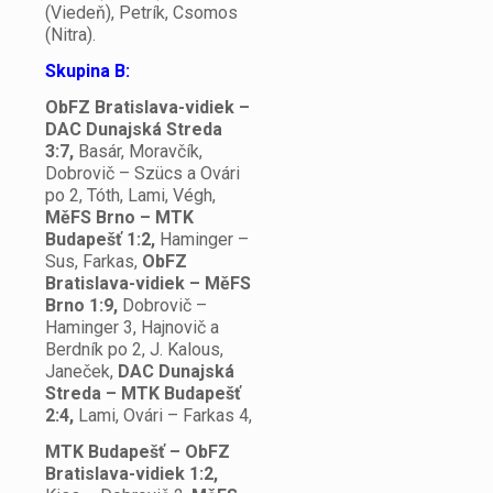
(Viedeň), Petrík, Csomos
(Nitra).
Skupina B:
ObFZ Bratislava-vidiek –
DAC Dunajská Streda
3:7,
Basár, Moravčík,
Dobrovič – Szücs a Ovári
po 2, Tóth, Lami, Végh,
MěFS Brno – MTK
Budapešť 1:2,
Haminger –
Sus, Farkas,
ObFZ
Bratislava-vidiek – MěFS
Brno 1:9,
Dobrovič –
Haminger 3, Hajnovič a
Berdník po 2, J. Kalous,
Janeček,
DAC Dunajská
Streda – MTK Budapešť
2:4,
Lami, Ovári – Farkas 4,
MTK Budapešť – ObFZ
Bratislava-vidiek 1:2,