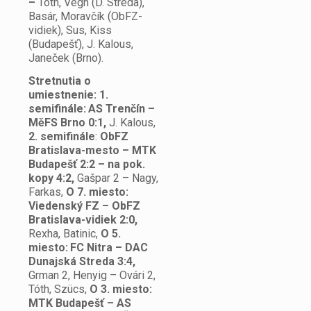
–
Tóth, Végh (D. Streda),
Basár, Moravčík (ObFZ-
vidiek), Sus, Kiss
(Budapešť), J. Kalous,
Janeček (Brno).
Stretnutia o
umiestnenie: 1.
semifinále:
AS Trenčín –
MěFS Brno 0:1,
J. Kalous,
2. semifinále
:
ObFZ
Bratislava-mesto – MTK
Budapešť 2:2 – na pok.
kopy 4:2,
Gašpar 2 – Nagy,
Farkas,
O 7. miesto:
Viedenský FZ – ObFZ
Bratislava-vidiek 2:0,
Rexha, Batinic,
O 5.
miesto:
FC Nitra – DAC
Dunajská Streda 3:4,
Grman 2, Henyig – Ovári 2,
Tóth, Szücs,
O 3. miesto:
MTK Budapešť – AS