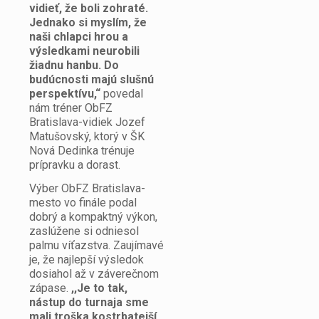
vidieť, že boli zohraté.
Jednako si myslím, že
naši chlapci hrou a
výsledkami neurobili
žiadnu hanbu. Do
budúcnosti majú slušnú
perspektívu,“
povedal
nám tréner ObFZ
Bratislava-vidiek Jozef
Matušovský, ktorý v ŠK
Nová Dedinka trénuje
prípravku a dorast.
Výber ObFZ Bratislava-
mesto vo finále podal
dobrý a kompaktný výkon,
zaslúžene si odniesol
palmu víťazstva. Zaujímavé
je, že najlepší výsledok
dosiahol až v záverečnom
zápase.
,,Je to tak,
nástup do turnaja sme
mali troška kostrbatejší,