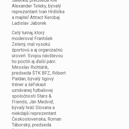
Salenka, predseda KM
Alexander Teleky, bývalý
reprezentant Ivan Hrdlička
a majiteľ Attract Kerobaj
Ladislav Jaborek.
Celý turnaj, ktorý
moderoval František
Zelený, mal vysokú
športovú a aj organizačnú
úroveň. Svojou návštevou
ho poctili aj ďalší páni:
Miroslav Richtárik,
predseda ŠTK BFZ, Róbert
Paldan, bývalý ligový
tréner a šéfskaut
uznávanej futbalovej
spoločnosti Stars &
Friends, Ján Medviď,
bývalý hráč Slovana a
niekdajší reprezentant
Československa, Roman
Táborský, predseda