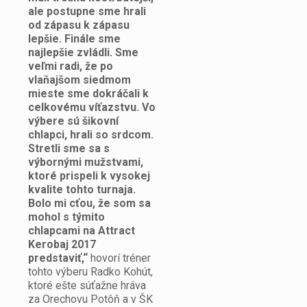
ale postupne sme hrali
od zápasu k zápasu
lepšie. Finále sme
najlepšie zvládli. Sme
veľmi radi, že po
vlaňajšom siedmom
mieste sme dokráčali k
celkovému víťazstvu. Vo
výbere sú šikovní
chlapci, hrali so srdcom.
Stretli sme sa s
výbornými mužstvami,
ktoré prispeli k vysokej
kvalite tohto turnaja.
Bolo mi cťou, že som sa
mohol s týmito
chlapcami na Attract
Kerobaj 2017
predstaviť,“
hovorí tréner
tohto výberu Radko Kohút,
ktoré ešte súťažne hráva
za Orechovu Potôň a v ŠK