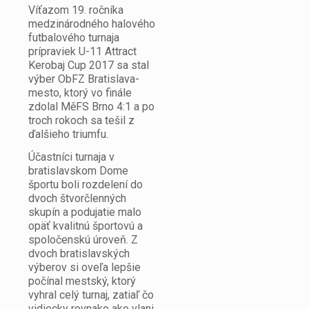
Víťazom 19. ročníka
medzinárodného halového
futbalového turnaja
prípraviek U-11 Attract
Kerobaj Cup 2017 sa stal
výber ObFZ Bratislava-
mesto, ktorý vo finále
zdolal MěFS Brno 4:1 a po
troch rokoch sa tešil z
ďalšieho triumfu.
Účastníci turnaja v
bratislavskom Dome
športu boli rozdelení do
dvoch štvorčlenných
skupín a podujatie malo
opäť kvalitnú športovú a
spoločenskú úroveň. Z
dvoch bratislavských
výberov si oveľa lepšie
počínal mestský, ktorý
vyhral celý turnaj, zatiaľ čo
vidiecky rovnako ako vlani