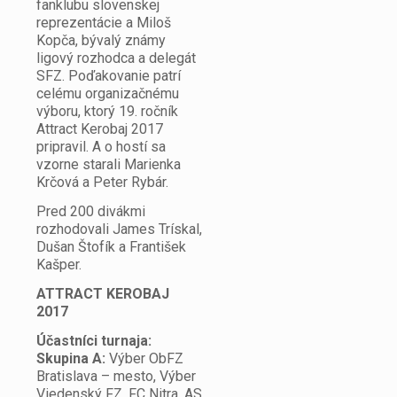
fanklubu slovenskej
reprezentácie a Miloš
Kopča, bývalý známy
ligový rozhodca a delegát
SFZ. Poďakovanie patrí
celému organizačnému
výboru, ktorý 19. ročník
Attract Kerobaj 2017
pripravil. A o hostí sa
vzorne starali Marienka
Krčová a Peter Rybár.
Pred 200 divákmi
rozhodovali James Trískal,
Dušan Štofík a František
Kašper.
ATTRACT KEROBAJ
2017
Účastníci turnaja:
Skupina A:
Výber ObFZ
Bratislava – mesto, Výber
Viedenský FZ, FC Nitra, AS